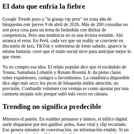
El dato que enfría la fiebre
Google Trends puso a "la granja vip peru" en zona alta de
búsquedas este jueves 9 de abril de 2026. Más de 200 consultas no
son poca cosa para un tema de farándula con disfraz de
competencia. Pero una tendencia no es una lectura rentable. Ahí
arranca el error. En Perú, cada vez que un reality se convierte en
discusión de taxi, TikTok y sobremesa de lomo saltado, aparece la
misma fantasía: creer que el ruido social sirve para anticipar mejor lo
que viene.
Yo no compro esa idea. El relato popular dice que el escándalo de
Youna, Samahara Lobatón y Renato Rossini Jr. da pistas claras
sobre expulsiones, castigos o favoritismos. La estadística disponible
dice algo más seco: los picos de búsqueda miden atención, no
precisión. Confundir volumen con ventaja es como apostar por una
camiseta mojada solo porque salió más veces en cámara.
Trending no significa predecible
Miremos el patrón. En realities peruanos y latinos, el tráfico digital
suele dispararse por tres gatillos: pelea, frase viral y clip recortado.
Eso genera minutos de conversación, no información estable. Si un