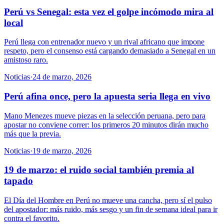
Perú vs Senegal: esta vez el golpe incómodo mira al
local
Perú llega con entrenador nuevo y un rival africano que impone
respeto, pero el consenso está cargando demasiado a Senegal en un
amistoso raro.
Noticias
·
24 de marzo, 2026
Perú afina once, pero la apuesta seria llega en vivo
Mano Menezes mueve piezas en la selección peruana, pero para
apostar no conviene correr: los primeros 20 minutos dirán mucho
más que la previa.
Noticias
·
19 de marzo, 2026
19 de marzo: el ruido social también premia al
tapado
El Día del Hombre en Perú no mueve una cancha, pero sí el pulso
del apostador: más ruido, más sesgo y un fin de semana ideal para ir
contra el favorito.