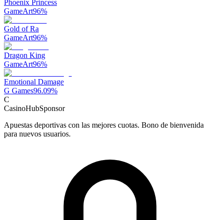
Phoenix Princess
GameArt
96
%
Gold of Ra
GameArt
96
%
Dragon King
GameArt
96
%
Emotional Damage
G Games
96.09
%
C
CasinoHub
Sponsor
Apuestas deportivas con las mejores cuotas. Bono de bienvenida
para nuevos usuarios.