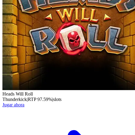
Heads Will Roll
Thunderkick
|
RTP
97.59
%
|
slots
Jugar ahora