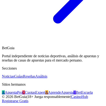
BetGuia
Portal independiente de noticias deportivas, análisis de apuestas y
reseñas de casas de apuestas para el mercado peruano.
Secciones
Noticias
Guías
Reseñas
Análisis
Sitios hermanos
A
ApuestaPro
C
CuotasExpert
A
AprendeApuesta
B
BetEscuela
©
2026
BetGuia
|
18+ Juega responsablemente
|
CasinoHub
Registrarse Gratis