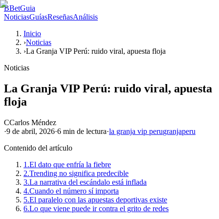
B
BetGuia
Noticias
Guías
Reseñas
Análisis
Inicio
›
Noticias
›
La Granja VIP Perú: ruido viral, apuesta floja
Noticias
La Granja VIP Perú: ruido viral, apuesta
floja
C
Carlos Méndez
·
9 de abril, 2026
·
6 min
de lectura
·
la granja vip peru
granja
peru
Contenido del artículo
1.
El dato que enfría la fiebre
2.
Trending no significa predecible
3.
La narrativa del escándalo está inflada
4.
Cuando el número sí importa
5.
El paralelo con las apuestas deportivas existe
6.
Lo que viene puede ir contra el grito de redes