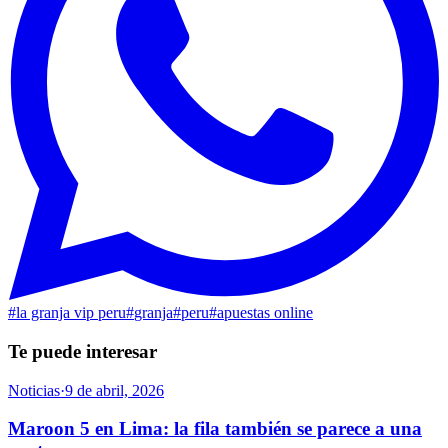
#
la granja vip peru
#
granja
#
peru
#
apuestas online
Te puede interesar
Noticias
·
9 de abril, 2026
Maroon 5 en Lima: la fila también se parece a una