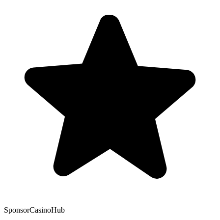
Sponsor
CasinoHub