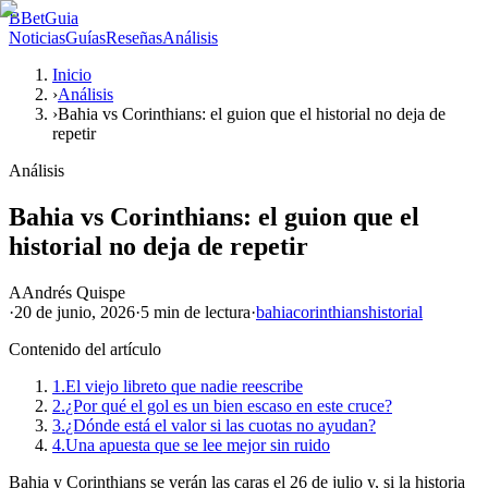
B
BetGuia
Noticias
Guías
Reseñas
Análisis
Inicio
›
Análisis
›
Bahia vs Corinthians: el guion que el historial no deja de
repetir
Análisis
Bahia vs Corinthians: el guion que el
historial no deja de repetir
A
Andrés Quispe
·
20 de junio, 2026
·
5 min
de lectura
·
bahia
corinthians
historial
Contenido del artículo
1.
El viejo libreto que nadie reescribe
2.
¿Por qué el gol es un bien escaso en este cruce?
3.
¿Dónde está el valor si las cuotas no ayudan?
4.
Una apuesta que se lee mejor sin ruido
Bahia y Corinthians se verán las caras el 26 de julio y, si la historia