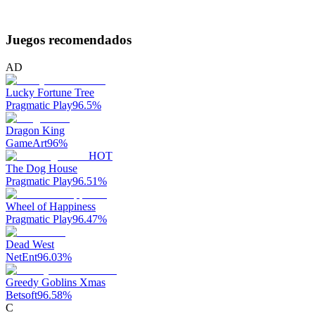
Juegos recomendados
AD
Lucky Fortune Tree
Pragmatic Play
96.5
%
Dragon King
GameArt
96
%
HOT
The Dog House
Pragmatic Play
96.51
%
Wheel of Happiness
Pragmatic Play
96.47
%
Dead West
NetEnt
96.03
%
Greedy Goblins Xmas
Betsoft
96.58
%
C