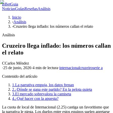
B
BetGuia
Noticias
Guías
Reseñas
Análisis
Inicio
›
Análisis
›
Cruzeiro llega inflado: los números callan el relato
Análisis
Cruzeiro llega inflado: los números callan
el relato
C
Carlos Méndez
·
25 de junio, 2026
·
4 min
de lectura
·
internacional
cruzeiro
serie a
Contenido del artículo
1.
La narrativa empuja, los datos frenan
2.
¿Dónde se gana este partido? En la pelota quieta
3.
El mercado sobrevalora la camiseta
4.
¿Qué hacer con la apuesta?
La cuota de local de Internacional (2.25) castiga un favoritismo que
la narrativa le niega. Los duelos entre estos equipos suelen apretarse