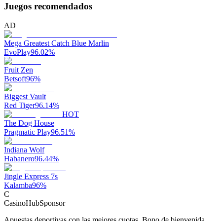
Juegos recomendados
AD
Mega Greatest Catch Blue Marlin
EvoPlay
96.02
%
Fruit Zen
Betsoft
96
%
Biggest Vault
Red Tiger
96.14
%
HOT
The Dog House
Pragmatic Play
96.51
%
Indiana Wolf
Habanero
96.44
%
Jingle Express 7s
Kalamba
96
%
C
CasinoHub
Sponsor
Apuestas deportivas con las mejores cuotas. Bono de bienvenida