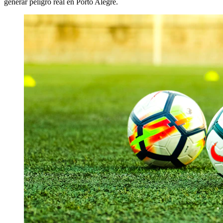
generar peligro real en Porto Alegre.