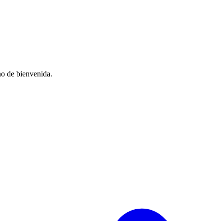
no de bienvenida.