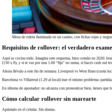
Mesa de ruleta iluminada en un casino, con fichas rojas y negra
Requisitos de rollover: el verdadero exam
Aquí se cocina todo. Imagina este esquema, bien común en 2026: bono 
(150 x 8), y si te vas por una 1.60 “fija” no suma, si haces cash out 
Ahora llévalo a este fin de semana: Liverpool vs West Ham (cuota loc
Barcelona vs Villarreal (1.29 al local) trae el mismo problema: partid
En idioma de apostador: no alcanza con pronosticar bien, tienes que ha
Cómo calcular rollover sin marearte
Apúntalo en el celular. Sin drama.