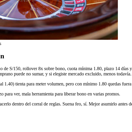
s
en
de S/150, rollover 8x sobre bono, cuota mínima 1.80, plazo 14 días y s
temprano puede no sumar, y si elegiste mercado excluido, menos todavía.
al 1.40) tienta para meter volumen, pero con mínimo 1.80 quedas fuera
azo para ver, mala herramienta para liberar bono en varias promos.
cerlo dentro del corral de reglas. Suena feo, sí. Mejor asumirlo antes de