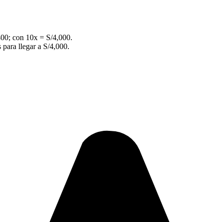
400; con 10x = S/4,000.
 para llegar a S/4,000.