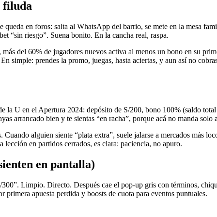
 filuda
e queda en foros: salta al WhatsApp del barrio, se mete en la mesa famil
et “sin riesgo”. Suena bonito. En la cancha real, raspa.
, más del 60% de jugadores nuevos activa al menos un bono en su primer 
En simple: prendes la promo, juegas, hasta aciertas, y aun así no cobras.
de la U en el Apertura 2024: depósito de S/200, bono 100% (saldo total
hayas arrancado bien y te sientas “en racha”, porque acá no manda solo a
s. Cuando alguien siente “plata extra”, suele jalarse a mercados más 
na lección en partidos cerrados, es clara: paciencia, no apuro.
sienten en pantalla)
300”. Limpio. Directo. Después cae el pop-up gris con términos, chiquit
or primera apuesta perdida y boosts de cuota para eventos puntuales.