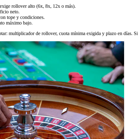
exige rollover alto (6x, 8x, 12x o más).
ficio neto.
on tope y condiciones.
nto máximo bajo.
tar: multiplicador de rollover, cuota mínima exigida y plazo en días. Si