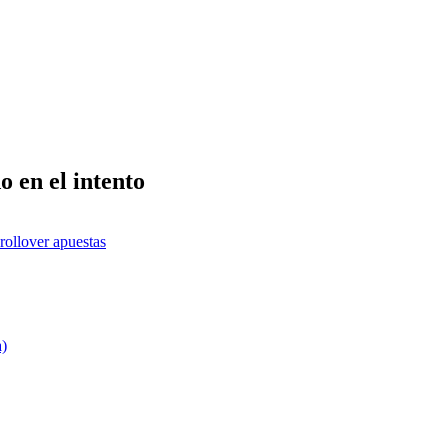
o en el intento
rollover apuestas
a)