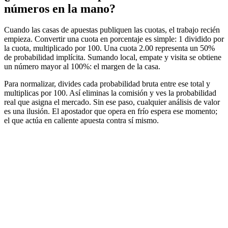
números en la mano?
Cuando las casas de apuestas publiquen las cuotas, el trabajo recién
empieza. Convertir una cuota en porcentaje es simple: 1 dividido por
la cuota, multiplicado por 100. Una cuota 2.00 representa un 50%
de probabilidad implícita. Sumando local, empate y visita se obtiene
un número mayor al 100%: el margen de la casa.
Para normalizar, divides cada probabilidad bruta entre ese total y
multiplicas por 100. Así eliminas la comisión y ves la probabilidad
real que asigna el mercado. Sin ese paso, cualquier análisis de valor
es una ilusión. El apostador que opera en frío espera ese momento;
el que actúa en caliente apuesta contra sí mismo.