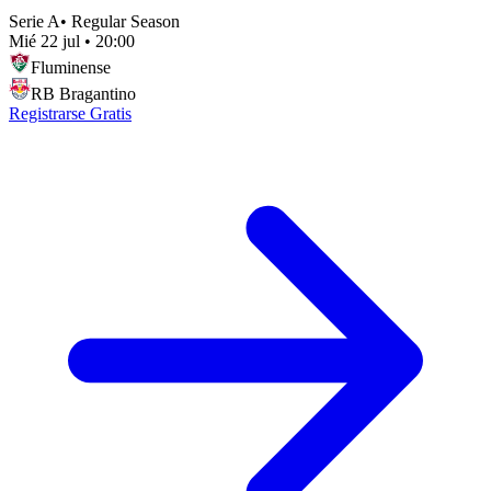
Serie A
•
Regular Season
Mié 22 jul
•
20:00
Fluminense
RB Bragantino
Registrarse Gratis