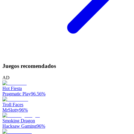
Juegos recomendados
AD
Hot Fiesta
Pragmatic Play
96.56
%
Troll Faces
MrSlotty
96
%
Smoking Dragon
Hacksaw Gaming
96
%