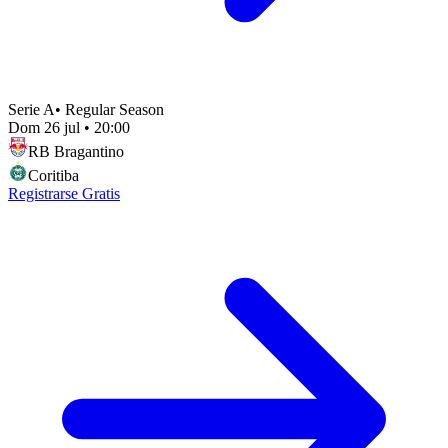
Serie A
•
Regular Season
Dom 26 jul
•
20:00
RB Bragantino
Coritiba
Registrarse Gratis