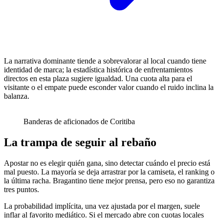
La narrativa dominante tiende a sobrevalorar al local cuando tiene
identidad de marca; la estadística histórica de enfrentamientos
directos en esta plaza sugiere igualdad. Una cuota alta para el
visitante o el empate puede esconder valor cuando el ruido inclina la
balanza.
Banderas de aficionados de Coritiba
La trampa de seguir al rebaño
Apostar no es elegir quién gana, sino detectar cuándo el precio está
mal puesto. La mayoría se deja arrastrar por la camiseta, el ranking o
la última racha. Bragantino tiene mejor prensa, pero eso no garantiza
tres puntos.
La probabilidad implícita, una vez ajustada por el margen, suele
inflar al favorito mediático. Si el mercado abre con cuotas locales