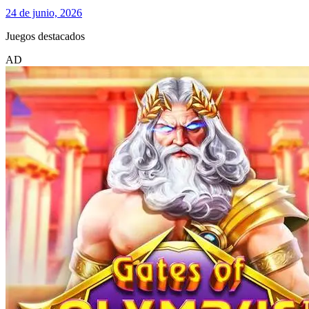
24 de junio, 2026
Juegos destacados
AD