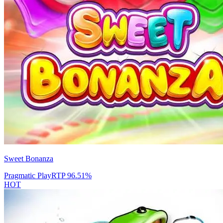
Sweet Bonanza
Pragmatic Play
RTP
96.51
%
HOT