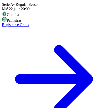
Serie A
•
Regular Season
Mié 22 jul
•
20:00
Coritiba
Palmeiras
Registrarse Gratis