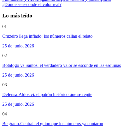
¿Dónde se esconde el valor real?
Lo más leído
01
Cruzeiro llega inflado: los números callan el relato
25 de junio, 2026
02
Botafogo vs Santos: el verdadero valor se esconde en las esquinas
25 de junio, 2026
03
Defensa-Aldosivi: el patrón histórico que se repite
25 de junio, 2026
04
Belgrano-Central: el guion que los números ya contaron