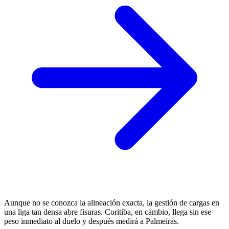
Aunque no se conozca la alineación exacta, la gestión de cargas en
una liga tan densa abre fisuras. Coritiba, en cambio, llega sin ese
peso inmediato al duelo y después medirá a Palmeiras.