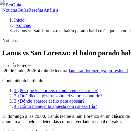
B
BetGuia
Noticias
Guías
Reseñas
Análisis
Inicio
›
Noticias
›
Lanus vs San Lorenzo: el balón parado habla más que la cuota
Noticias
Lanus vs San Lorenzo: el balón parado hab
L
Lucía Paredes
·
20 de junio, 2026
·
4 min
de lectura
·
lanus
san lorenzo
liga profesional
Contenido del artículo
1.
¿Por qué los corners mandan en este cruce?
2.
¿Qué dice la pizarra sobre el valor escondido?
3.
¿Dónde aparece el filo para apostar?
4.
¿Cómo manejar la apuesta con cabeza fría?
El domingo a las 20:00, Lanús recibe a San Lorenzo en un clásico de ba
apuntan a las pelotas detenidas como el verdadero canal de valor.