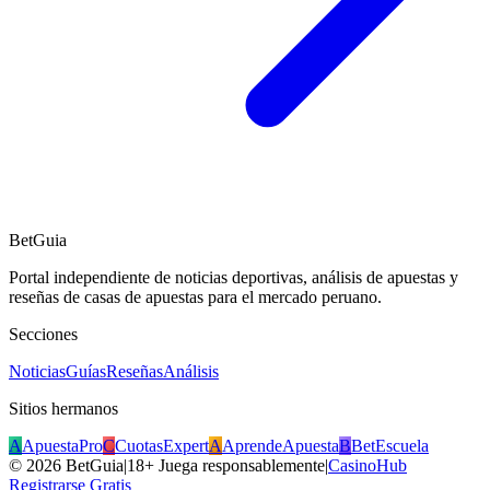
BetGuia
Portal independiente de noticias deportivas, análisis de apuestas y
reseñas de casas de apuestas para el mercado peruano.
Secciones
Noticias
Guías
Reseñas
Análisis
Sitios hermanos
A
ApuestaPro
C
CuotasExpert
A
AprendeApuesta
B
BetEscuela
©
2026
BetGuia
|
18+ Juega responsablemente
|
CasinoHub
Registrarse Gratis