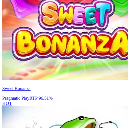
Sweet Bonanza
Pragmatic Play
RTP
96.51
%
HOT