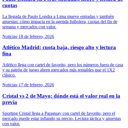
cuotas
La llegada de Paulo Londra a Lima mueve entradas y también
apuestas: cómo impacta en la agenda futbolera, cuotas del fin de
semana y mercados con valor.
Noticias
·
18 de febrero, 2026
Atlético Madrid: cuota baja, riesgo alto y lectura
fina
Atlético llega con cartel de favorito, pero los números fuera de casa
y su patrón de juego abren mercados más rentables que el 1X2
clásico.
Noticias
·
17 de febrero, 2026
Cristal vs 2 de Mayo: dónde está el valor real en la
previa
Sporting Cristal llega a Paraguay con cartel de favorito, pero el
mercado puede estar inflando su precio. Lectura táctica y apuestas
con valor.