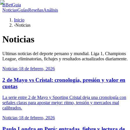
B
BetGuia
Noticias
Guías
Reseñas
Análisis
Inicio
›
Noticias
Noticias
Ultimas noticias del deporte peruano y mundial. Liga 1, Champions
League, eliminatorias, fichajes y resultados actualizados diariamente.
Noticias
·
18 de febrero, 2026
2 de Mayo vs Cristal: cronología, presión y valor en
cuotas
La serie entre 2 de Mayo y Sporting Cristal deja una cronología con
señales claras para apostar mejor: ritmo, tensión y mercados mal
calibrados.
Noticias
·
18 de febrero, 2026
Paulo Londra en Perú: entradas, fiebre y lectura de