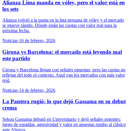
Alianza Lima manda en vóley, pero el valor está en
los sets
Alianza volvió a la punta en la liga peruana de vóley y el mercado
se mueve rápido. Dónde están las cuotas con valor real para la
próxima fecha.
Noticias
·
16 de febrero, 2026
Girona vs Barcelona: el mercado está leyendo mal
este partido
Girona y Barcelona llegan con señales opuestas, pero las cuotas no
reflejan del todo el contexto. Aquí van los mercados con más valor
real.
Noticias
·
14 de febrero, 2026
La Pantera rugió: lo que dejó Gassama en su debut
crema
Sekou Gassama debutó en Universitario y dejó señales potentes:
juego de espaldas, agresividad y valor en apuestas rumbo al clásico
ante Alianza.