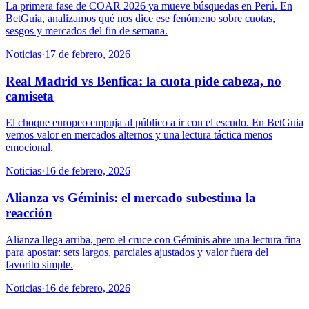
La primera fase de COAR 2026 ya mueve búsquedas en Perú. En
BetGuia, analizamos qué nos dice ese fenómeno sobre cuotas,
sesgos y mercados del fin de semana.
Noticias
·
17 de febrero, 2026
Real Madrid vs Benfica: la cuota pide cabeza, no
camiseta
El choque europeo empuja al público a ir con el escudo. En BetGuia
vemos valor en mercados alternos y una lectura táctica menos
emocional.
Noticias
·
16 de febrero, 2026
Alianza vs Géminis: el mercado subestima la
reacción
Alianza llega arriba, pero el cruce con Géminis abre una lectura fina
para apostar: sets largos, parciales ajustados y valor fuera del
favorito simple.
Noticias
·
16 de febrero, 2026