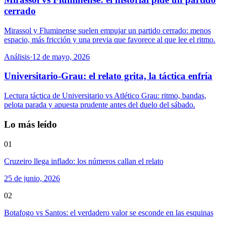
cerrado
Mirassol y Fluminense suelen empujar un partido cerrado: menos
espacio, más fricción y una previa que favorece al que lee el ritmo.
Análisis
·
12 de mayo, 2026
Universitario-Grau: el relato grita, la táctica enfría
Lectura táctica de Universitario vs Atlético Grau: ritmo, bandas,
pelota parada y apuesta prudente antes del duelo del sábado.
Lo más leído
01
Cruzeiro llega inflado: los números callan el relato
25 de junio, 2026
02
Botafogo vs Santos: el verdadero valor se esconde en las esquinas