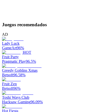
Juegos recomendados
AD
Lady Luck
GameArt
96
%
HOT
Fruit Party
Pragmatic Play
96.5
%
Greedy Goblins Xmas
Betsoft
96.58
%
Fruit Zen
Betsoft
96
%
Toshi Ways Club
Hacksaw Gaming
96.09
%
Hot Fiesta