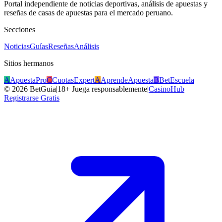
Portal independiente de noticias deportivas, análisis de apuestas y
reseñas de casas de apuestas para el mercado peruano.
Secciones
Noticias
Guías
Reseñas
Análisis
Sitios hermanos
A
ApuestaPro
C
CuotasExpert
A
AprendeApuesta
B
BetEscuela
©
2026
BetGuia
|
18+ Juega responsablemente
|
CasinoHub
Registrarse Gratis