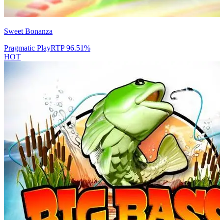
Sweet Bonanza
Pragmatic Play
RTP
96.51
%
HOT