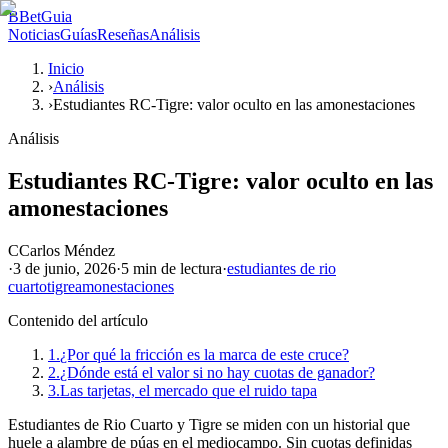
B
BetGuia
Noticias
Guías
Reseñas
Análisis
Inicio
›
Análisis
›
Estudiantes RC-Tigre: valor oculto en las amonestaciones
Análisis
Estudiantes RC-Tigre: valor oculto en las
amonestaciones
C
Carlos Méndez
·
3 de junio, 2026
·
5 min
de lectura
·
estudiantes de rio
cuarto
tigre
amonestaciones
Contenido del artículo
1.
¿Por qué la fricción es la marca de este cruce?
2.
¿Dónde está el valor si no hay cuotas de ganador?
3.
Las tarjetas, el mercado que el ruido tapa
Estudiantes de Rio Cuarto y Tigre se miden con un historial que
huele a alambre de púas en el mediocampo. Sin cuotas definidas