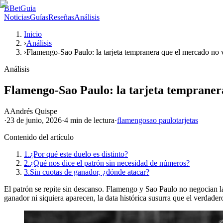
B
BetGuia
Noticias
Guías
Reseñas
Análisis
Inicio
›
Análisis
›
Flamengo-Sao Paulo: la tarjeta tempranera que el mercado no 
Análisis
Flamengo-Sao Paulo: la tarjeta tempraner
A
Andrés Quispe
·
23 de junio, 2026
·
4 min
de lectura
·
flamengo
sao paulo
tarjetas
Contenido del artículo
1.
¿Por qué este duelo es distinto?
2.
¿Qué nos dice el patrón sin necesidad de números?
3.
Sin cuotas de ganador, ¿dónde atacar?
El patrón se repite sin descanso. Flamengo y Sao Paulo no negocian la fr
ganador ni siquiera aparecen, la data histórica susurra que el verdade