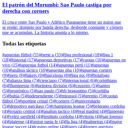
El patrón del Morumbi: Sao Paulo castiga por
derecha con corners
El cruce entre Sao Paulo y Atlético Paranaense tiene un guion que
se repite: dominio por banda derecha, desborde constante y córners
que se acumulan. La historia apunta a lo mismo.
Todas las etiquetas
#
apuestas fútbol
(
55
)
#
serie a
(
33
)
#
liga profesional
(
18
)
#
liga 1
(
18
)
#
historial
(
17
)
#
apuestas deportivas
(
17
)
#
cuotas
(
16
)
#
apuestas en
vivo
(
15
)
#
apuestas futbol
(
14
)
#
apuestas perú
(
11
)
#
apuestas
(
10
)
#
análisis táctico
(
10
)
#
apuestas nba
(
10
)
#
apuestas corners
(
9
)
#
peru
(
9
)
#
lakers
(
9
)
#
barcelona
(
8
)
#
liga mx
(
8
)
#
botafogo
(
7
)
#
alianza lima
(
7
)
#
cienciano
(
7
)
#
internacional
(
6
)
#
corinthians
(
6
)
#
fluminense
(
6
)
#
primera división
(
6
)
#
cruzeiro
(
5
)
#
santos
(
5
)
#
pronóstico
(
5
)
#
sao paulo
(
5
)
#
rb bragantino
(
5
)
#
coritiba
(
5
)
#
bahia
(
5
)
#
independiente
(
5
)
#
mirassol
(
5
)
#
gremio
(
5
)
#
cuotas
fútbol
(
5
)
#
sporting cristal
(
5
)
#
corners
(
5
)
#
universitario
(
5
)
#
deportivo garcilaso
(
5
)
#
champions league
(
5
)
#
belgrano cordoba
(
4
)
#
rosario central
(
4
)
#
analisis tactico
(
4
)
#
real madrid
(
4
)
#
flamengo
(
4
)
#
velez sarsfield
(
4
)
#
instituto cordoba
(
4
)
#
vitoria
(
4
)
#
san lorenzo
(
4
)
#
platense
(
4
)
#
union santa fe
(
4
)
#
la liga
(
4
)
#
palmeiras
(
4
)
#
major
league soccer
(
4
)
#
casino online
(
4
)
#
tigres
(
4
)
#
torneo apertura