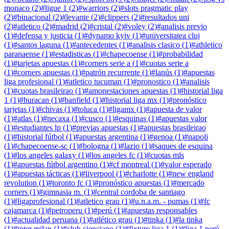
monaco
(
2
)
#
ligue 1
(
2
)
#
warriors
(
2
)
#
slots pragmatic play
(
2
)
#
binacional
(
2
)
#
levante
(
2
)
#
clippers
(
2
)
#
resultados uni
(
2
)
#
atletico
(
2
)
#
madrid
(
2
)
#
cristal
(
2
)
#
voley
(
2
)
#
analisis previo
(
1
)
#
defensa y justicia
(
1
)
#
dynamo kyiv
(
1
)
#
universitatea cluj
(
1
)
#
santos laguna
(
1
)
#
antecedentes
(
1
)
#
analisis clasico
(
1
)
#
athletico
paranaense
(
1
)
#
estadisticas
(
1
)
#
chapecoense
(
1
)
#
probabilidad
(
1
)
#
tarjetas apuestas
(
1
)
#
corners serie a
(
1
)
#
cuotas serie a
(
1
)
#
corners apuestas
(
1
)
#
patrón recurrente
(
1
)
#
lanús
(
1
)
#
apuestas
liga profesional
(
1
)
#
atletico tucuman
(
1
)
#
pronostico
(
1
)
#
analisis
(
1
)
#
cuotas brasileirao
(
1
)
#
amonestaciones apuestas
(
1
)
#
historial liga
1
(
1
)
#
huracan
(
1
)
#
banfield
(
1
)
#
historial liga mx
(
1
)
#
pronóstico
tarjetas
(
1
)
#
chivas
(
1
)
#
toluca
(
1
)
#
ligamx
(
1
)
#
apuesta de valor
(
1
)
#
atlas
(
1
)
#
necaxa
(
1
)
#
cusco
(
1
)
#
esquinas
(
1
)
#
apuestas valor
(
1
)
#
estudiantes lp
(
1
)
#
previas apuestas
(
1
)
#
apuestas brasileirao
(
1
)
#
historial fútbol
(
1
)
#
apuestas argentina
(
1
)
#
genoa
(
1
)
#
napoli
(
1
)
#
chapecoense-sc
(
1
)
#
bologna
(
1
)
#
lazio
(
1
)
#
saques de esquina
(
1
)
#
los angeles galaxy
(
1
)
#
los angeles fc
(
1
)
#
cuotas mls
(
1
)
#
apuestas fútbol argentino
(
1
)
#
cf montreal
(
1
)
#
valor esperado
(
1
)
#
apuestas tácticas
(
1
)
#
liverpool
(
1
)
#
charlotte
(
1
)
#
new england
revolution
(
1
)
#
toronto fc
(
1
)
#
pronóstico apuestas
(
1
)
#
mercado
corners
(
1
)
#
gimnasia m.
(
1
)
#
central cordoba de santiago
(
1
)
#
ligaprofesional
(
1
)
#
atletico grau
(
1
)
#
u.n.a.m. - pumas
(
1
)
#
fc
cajamarca
(
1
)
#
petroperu
(
1
)
#
perú
(
1
)
#
apuestas responsables
(
1
)
#
actualidad peruana
(
1
)
#
atlético grau
(
1
)
#
tinka
(
1
)
#
la tinka
(
1
)
#
inter milan
(
1
)
#
club cienciano
(
1
)
#
fixture liga 1
(
1
)
#
liga 1 perú