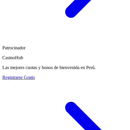
Patrocinador
CasinoHub
Las mejores cuotas y bonos de bienvenida en Perú.
Registrarse Gratis