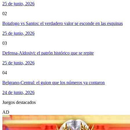
25 de junio, 2026
02
Botafogo vs Santos: el verdadero valor se esconde en las esquinas
25 de junio, 2026
03
Defensa-Aldosivi: el patrón histórico que se repite
25 de junio, 2026
04
Belgrano-Central: el guion que los números ya contaron
24 de junio, 2026
Juegos destacados
AD