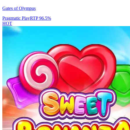
Gates of Olympus
Pragmatic Play
RTP
96.5
%
HOT