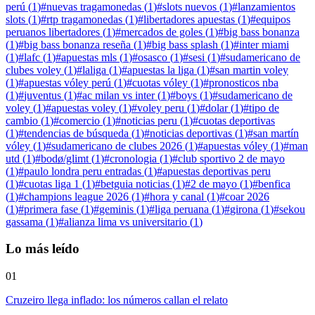
perú
(
1
)
#
nuevas tragamonedas
(
1
)
#
slots nuevos
(
1
)
#
lanzamientos
slots
(
1
)
#
rtp tragamonedas
(
1
)
#
libertadores apuestas
(
1
)
#
equipos
peruanos libertadores
(
1
)
#
mercados de goles
(
1
)
#
big bass bonanza
(
1
)
#
big bass bonanza reseña
(
1
)
#
big bass splash
(
1
)
#
inter miami
(
1
)
#
lafc
(
1
)
#
apuestas mls
(
1
)
#
osasco
(
1
)
#
sesi
(
1
)
#
sudamericano de
clubes voley
(
1
)
#
laliga
(
1
)
#
apuestas la liga
(
1
)
#
san martin voley
(
1
)
#
apuestas vóley perú
(
1
)
#
cuotas vóley
(
1
)
#
pronosticos nba
(
1
)
#
juventus
(
1
)
#
ac milan vs inter
(
1
)
#
boys
(
1
)
#
sudamericano de
voley
(
1
)
#
apuestas voley
(
1
)
#
voley peru
(
1
)
#
dolar
(
1
)
#
tipo de
cambio
(
1
)
#
comercio
(
1
)
#
noticias peru
(
1
)
#
cuotas deportivas
(
1
)
#
tendencias de búsqueda
(
1
)
#
noticias deportivas
(
1
)
#
san martín
vóley
(
1
)
#
sudamericano de clubes 2026
(
1
)
#
apuestas vóley
(
1
)
#
man
utd
(
1
)
#
bodø/glimt
(
1
)
#
cronologia
(
1
)
#
club sportivo 2 de mayo
(
1
)
#
paulo londra peru entradas
(
1
)
#
apuestas deportivas peru
(
1
)
#
cuotas liga 1
(
1
)
#
betguia noticias
(
1
)
#
2 de mayo
(
1
)
#
benfica
(
1
)
#
champions league 2026
(
1
)
#
hora y canal
(
1
)
#
coar 2026
(
1
)
#
primera fase
(
1
)
#
geminis
(
1
)
#
liga peruana
(
1
)
#
girona
(
1
)
#
sekou
gassama
(
1
)
#
alianza lima vs universitario
(
1
)
Lo más leído
01
Cruzeiro llega inflado: los números callan el relato