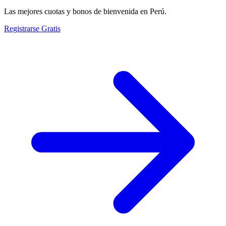
Las mejores cuotas y bonos de bienvenida en Perú.
Registrarse Gratis