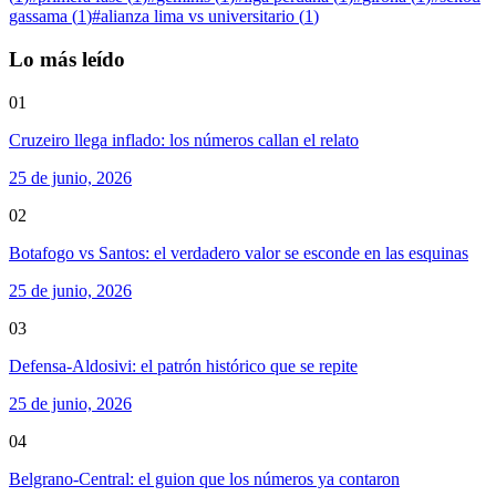
gassama
(
1
)
#
alianza lima vs universitario
(
1
)
Lo más leído
01
Cruzeiro llega inflado: los números callan el relato
25 de junio, 2026
02
Botafogo vs Santos: el verdadero valor se esconde en las esquinas
25 de junio, 2026
03
Defensa-Aldosivi: el patrón histórico que se repite
25 de junio, 2026
04
Belgrano-Central: el guion que los números ya contaron