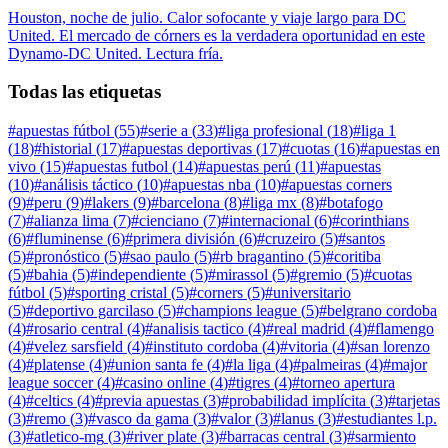
Houston, noche de julio. Calor sofocante y viaje largo para DC
United. El mercado de córners es la verdadera oportunidad en este
Dynamo-DC United. Lectura fría.
Todas las etiquetas
#
apuestas fútbol
(
55
)
#
serie a
(
33
)
#
liga profesional
(
18
)
#
liga 1
(
18
)
#
historial
(
17
)
#
apuestas deportivas
(
17
)
#
cuotas
(
16
)
#
apuestas en
vivo
(
15
)
#
apuestas futbol
(
14
)
#
apuestas perú
(
11
)
#
apuestas
(
10
)
#
análisis táctico
(
10
)
#
apuestas nba
(
10
)
#
apuestas corners
(
9
)
#
peru
(
9
)
#
lakers
(
9
)
#
barcelona
(
8
)
#
liga mx
(
8
)
#
botafogo
(
7
)
#
alianza lima
(
7
)
#
cienciano
(
7
)
#
internacional
(
6
)
#
corinthians
(
6
)
#
fluminense
(
6
)
#
primera división
(
6
)
#
cruzeiro
(
5
)
#
santos
(
5
)
#
pronóstico
(
5
)
#
sao paulo
(
5
)
#
rb bragantino
(
5
)
#
coritiba
(
5
)
#
bahia
(
5
)
#
independiente
(
5
)
#
mirassol
(
5
)
#
gremio
(
5
)
#
cuotas
fútbol
(
5
)
#
sporting cristal
(
5
)
#
corners
(
5
)
#
universitario
(
5
)
#
deportivo garcilaso
(
5
)
#
champions league
(
5
)
#
belgrano cordoba
(
4
)
#
rosario central
(
4
)
#
analisis tactico
(
4
)
#
real madrid
(
4
)
#
flamengo
(
4
)
#
velez sarsfield
(
4
)
#
instituto cordoba
(
4
)
#
vitoria
(
4
)
#
san lorenzo
(
4
)
#
platense
(
4
)
#
union santa fe
(
4
)
#
la liga
(
4
)
#
palmeiras
(
4
)
#
major
league soccer
(
4
)
#
casino online
(
4
)
#
tigres
(
4
)
#
torneo apertura
(
4
)
#
celtics
(
4
)
#
previa apuestas
(
3
)
#
probabilidad implícita
(
3
)
#
tarjetas
(
3
)
#
remo
(
3
)
#
vasco da gama
(
3
)
#
valor
(
3
)
#
lanus
(
3
)
#
estudiantes l.p.
(
3
)
#
atletico-mg
(
3
)
#
river plate
(
3
)
#
barracas central
(
3
)
#
sarmiento