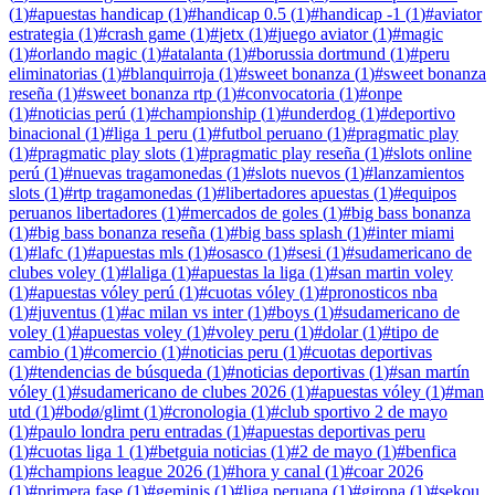
(
1
)
#
apuestas handicap
(
1
)
#
handicap 0.5
(
1
)
#
handicap -1
(
1
)
#
aviator
estrategia
(
1
)
#
crash game
(
1
)
#
jetx
(
1
)
#
juego aviator
(
1
)
#
magic
(
1
)
#
orlando magic
(
1
)
#
atalanta
(
1
)
#
borussia dortmund
(
1
)
#
peru
eliminatorias
(
1
)
#
blanquirroja
(
1
)
#
sweet bonanza
(
1
)
#
sweet bonanza
reseña
(
1
)
#
sweet bonanza rtp
(
1
)
#
convocatoria
(
1
)
#
onpe
(
1
)
#
noticias perú
(
1
)
#
championship
(
1
)
#
underdog
(
1
)
#
deportivo
binacional
(
1
)
#
liga 1 peru
(
1
)
#
futbol peruano
(
1
)
#
pragmatic play
(
1
)
#
pragmatic play slots
(
1
)
#
pragmatic play reseña
(
1
)
#
slots online
perú
(
1
)
#
nuevas tragamonedas
(
1
)
#
slots nuevos
(
1
)
#
lanzamientos
slots
(
1
)
#
rtp tragamonedas
(
1
)
#
libertadores apuestas
(
1
)
#
equipos
peruanos libertadores
(
1
)
#
mercados de goles
(
1
)
#
big bass bonanza
(
1
)
#
big bass bonanza reseña
(
1
)
#
big bass splash
(
1
)
#
inter miami
(
1
)
#
lafc
(
1
)
#
apuestas mls
(
1
)
#
osasco
(
1
)
#
sesi
(
1
)
#
sudamericano de
clubes voley
(
1
)
#
laliga
(
1
)
#
apuestas la liga
(
1
)
#
san martin voley
(
1
)
#
apuestas vóley perú
(
1
)
#
cuotas vóley
(
1
)
#
pronosticos nba
(
1
)
#
juventus
(
1
)
#
ac milan vs inter
(
1
)
#
boys
(
1
)
#
sudamericano de
voley
(
1
)
#
apuestas voley
(
1
)
#
voley peru
(
1
)
#
dolar
(
1
)
#
tipo de
cambio
(
1
)
#
comercio
(
1
)
#
noticias peru
(
1
)
#
cuotas deportivas
(
1
)
#
tendencias de búsqueda
(
1
)
#
noticias deportivas
(
1
)
#
san martín
vóley
(
1
)
#
sudamericano de clubes 2026
(
1
)
#
apuestas vóley
(
1
)
#
man
utd
(
1
)
#
bodø/glimt
(
1
)
#
cronologia
(
1
)
#
club sportivo 2 de mayo
(
1
)
#
paulo londra peru entradas
(
1
)
#
apuestas deportivas peru
(
1
)
#
cuotas liga 1
(
1
)
#
betguia noticias
(
1
)
#
2 de mayo
(
1
)
#
benfica
(
1
)
#
champions league 2026
(
1
)
#
hora y canal
(
1
)
#
coar 2026
(
1
)
#
primera fase
(
1
)
#
geminis
(
1
)
#
liga peruana
(
1
)
#
girona
(
1
)
#
sekou