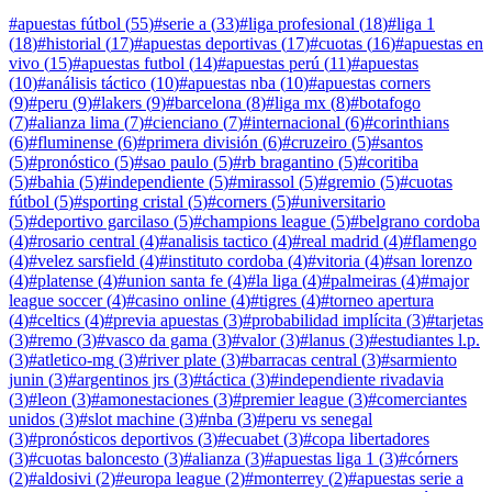
#
apuestas fútbol
(
55
)
#
serie a
(
33
)
#
liga profesional
(
18
)
#
liga 1
(
18
)
#
historial
(
17
)
#
apuestas deportivas
(
17
)
#
cuotas
(
16
)
#
apuestas en
vivo
(
15
)
#
apuestas futbol
(
14
)
#
apuestas perú
(
11
)
#
apuestas
(
10
)
#
análisis táctico
(
10
)
#
apuestas nba
(
10
)
#
apuestas corners
(
9
)
#
peru
(
9
)
#
lakers
(
9
)
#
barcelona
(
8
)
#
liga mx
(
8
)
#
botafogo
(
7
)
#
alianza lima
(
7
)
#
cienciano
(
7
)
#
internacional
(
6
)
#
corinthians
(
6
)
#
fluminense
(
6
)
#
primera división
(
6
)
#
cruzeiro
(
5
)
#
santos
(
5
)
#
pronóstico
(
5
)
#
sao paulo
(
5
)
#
rb bragantino
(
5
)
#
coritiba
(
5
)
#
bahia
(
5
)
#
independiente
(
5
)
#
mirassol
(
5
)
#
gremio
(
5
)
#
cuotas
fútbol
(
5
)
#
sporting cristal
(
5
)
#
corners
(
5
)
#
universitario
(
5
)
#
deportivo garcilaso
(
5
)
#
champions league
(
5
)
#
belgrano cordoba
(
4
)
#
rosario central
(
4
)
#
analisis tactico
(
4
)
#
real madrid
(
4
)
#
flamengo
(
4
)
#
velez sarsfield
(
4
)
#
instituto cordoba
(
4
)
#
vitoria
(
4
)
#
san lorenzo
(
4
)
#
platense
(
4
)
#
union santa fe
(
4
)
#
la liga
(
4
)
#
palmeiras
(
4
)
#
major
league soccer
(
4
)
#
casino online
(
4
)
#
tigres
(
4
)
#
torneo apertura
(
4
)
#
celtics
(
4
)
#
previa apuestas
(
3
)
#
probabilidad implícita
(
3
)
#
tarjetas
(
3
)
#
remo
(
3
)
#
vasco da gama
(
3
)
#
valor
(
3
)
#
lanus
(
3
)
#
estudiantes l.p.
(
3
)
#
atletico-mg
(
3
)
#
river plate
(
3
)
#
barracas central
(
3
)
#
sarmiento
junin
(
3
)
#
argentinos jrs
(
3
)
#
táctica
(
3
)
#
independiente rivadavia
(
3
)
#
leon
(
3
)
#
amonestaciones
(
3
)
#
premier league
(
3
)
#
comerciantes
unidos
(
3
)
#
slot machine
(
3
)
#
nba
(
3
)
#
peru vs senegal
(
3
)
#
pronósticos deportivos
(
3
)
#
ecuabet
(
3
)
#
copa libertadores
(
3
)
#
cuotas baloncesto
(
3
)
#
alianza
(
3
)
#
apuestas liga 1
(
3
)
#
córners
(
2
)
#
aldosivi
(
2
)
#
europa league
(
2
)
#
monterrey
(
2
)
#
apuestas serie a