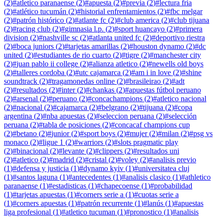
(
2
)
#
atletico paranaense
(
2
)
#
apuesta
(
2
)
#
previa
(
2
)
#
lectura fría
(
2
)
#
atlético tucumán
(
2
)
#
historial enfrentamientos
(
2
)
#
fbc melgar
(
2
)
#
patrón histórico
(
2
)
#
atlante fc
(
2
)
#
club america
(
2
)
#
club tijuana
(
2
)
#
racing club
(
2
)
#
gimnasia l.p.
(
2
)
#
sport huancayo
(
2
)
#
primera
division
(
2
)
#
nashville sc
(
2
)
#
atlanta united fc
(
2
)
#
deportivo riestra
(
2
)
#
boca juniors
(
2
)
#
tarjetas amarillas
(
2
)
#
houston dynamo
(
2
)
#
dc
united
(
2
)
#
estudiantes de rio cuarto
(
2
)
#
tigre
(
2
)
#
manchester city
(
2
)
#
juan pablo ii college
(
2
)
#
alianza atletico
(
2
)
#
newells old boys
(
2
)
#
talleres cordoba
(
2
)
#
utc cajamarca
(
2
)
#
am i in love
(
2
)
#
shine
soundtrack
(
2
)
#
tragamonedas online
(
2
)
#
brasileirao
(
2
)
#
adt
(
2
)
#
resultados
(
2
)
#
inter
(
2
)
#
chankas
(
2
)
#
apuestas fútbol peruano
(
2
)
#
arsenal
(
2
)
#
peruano
(
2
)
#
concachampions
(
2
)
#
atletico nacional
(
2
)
#
nacional
(
2
)
#
cajamarca
(
2
)
#
belgrano
(
2
)
#
tijuana
(
2
)
#
copa
argentina
(
2
)
#
nba apuestas
(
2
)
#
seleccion peruana
(
2
)
#
selección
peruana
(
2
)
#
tabla de posiciones
(
2
)
#
concacaf champions cup
(
2
)
#
betano
(
2
)
#
junior
(
2
)
#
sport boys
(
2
)
#
mujer
(
2
)
#
milan
(
2
)
#
psg vs
monaco
(
2
)
#
ligue 1
(
2
)
#
warriors
(
2
)
#
slots pragmatic play
(
2
)
#
binacional
(
2
)
#
levante
(
2
)
#
clippers
(
2
)
#
resultados uni
(
2
)
#
atletico
(
2
)
#
madrid
(
2
)
#
cristal
(
2
)
#
voley
(
2
)
#
analisis previo
(
1
)
#
defensa y justicia
(
1
)
#
dynamo kyiv
(
1
)
#
universitatea cluj
(
1
)
#
santos laguna
(
1
)
#
antecedentes
(
1
)
#
analisis clasico
(
1
)
#
athletico
paranaense
(
1
)
#
estadisticas
(
1
)
#
chapecoense
(
1
)
#
probabilidad
(
1
)
#
tarjetas apuestas
(
1
)
#
corners serie a
(
1
)
#
cuotas serie a
(
1
)
#
corners apuestas
(
1
)
#
patrón recurrente
(
1
)
#
lanús
(
1
)
#
apuestas
liga profesional
(
1
)
#
atletico tucuman
(
1
)
#
pronostico
(
1
)
#
analisis