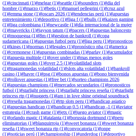
(
1
)
#
cincinnati
(
1
)
#
melgar
(
1
)
#
seattle
(
1
)
#
sounders
(
1
)
#
dia del
hombre
(
1
)
#
marzo
(
1
)
#
betis
(
1
)
#
manuel pellegrini
(
1
)
#
cruz azul
(
1
)
#
emma stone
(
1
)
#
oscars 2026
(
1
)
#
tendencias perú
(
1
)
#
apuestas
entretenimiento
(
1
)
#
deportivo
(
1
)
#
liga f
(
1
)
#
bulls
(
1
)
#
kaizen gaming
(
1
)
#
liga colombiana
(
1
)
#
newcastle
(
1
)
#
día internacional de la mujer
(
1
)
#
mavericks
(
1
)
#
jayson tatum
(
1
)
#
pacers
(
1
)
#
apuestas baloncesto
(
1
)
#
moquegua
(
1
)
#
8m
(
1
)
#
gestion de bankroll
(
1
)
#
copa
sudamericana
(
1
)
#
apuestas futbol peru
(
1
)
#
liga peru
(
1
)
#
pronosticos
(
1
)
#
kings
(
1
)
#
normas
(
1
)
#
legales
(
1
)
#
pronóstico nba
(
1
)
#
america
(
1
)
#
cremonese
(
1
)
#
apuestas combinadas
(
1
)
#
parlay
(
1
)
#
acumulador
(
1
)
#
apuesta multiple
(
1
)
#
over under
(
1
)
#
mas menos goles
(
1
)
#
apuestas goles
(
1
)
#
over 2.5
(
1
)
#
volatilidad slots
(
1
)
#
tragamonedas volatilidad
(
1
)
#
slots alta volatilidad
(
1
)
#
bankroll
casino
(
1
)
#
havre
(
1
)
#
psg
(
1
)
#
bonos apuestas
(
1
)
#
bono bienvenida
(
1
)
#
rollover apuestas
(
1
)
#
free bet
(
1
)
#
sorteo champions 2026
(
1
)
#
apuestas champions
(
1
)
#
mercados secundarios
(
1
)
#
pronosticos
futbol
(
1
)
#
starlight princess
(
1
)
#
starlight princess reseña
(
1
)
#
starlight
princess rtp
(
1
)
#
nuggets
(
1
)
#
am i in love shine original soundtrack
(
1
)
#
reseña tragamonedas
(
1
)
#
rtp slots peru
(
1
)
#
handicap asiatico
(
1
)
#
apuestas handicap
(
1
)
#
handicap 0.5
(
1
)
#
handicap -1
(
1
)
#
aviator
estrategia
(
1
)
#
crash game
(
1
)
#
jetx
(
1
)
#
juego aviator
(
1
)
#
magic
(
1
)
#
orlando magic
(
1
)
#
atalanta
(
1
)
#
borussia dortmund
(
1
)
#
peru
eliminatorias
(
1
)
#
blanquirroja
(
1
)
#
sweet bonanza
(
1
)
#
sweet bonanza
reseña
(
1
)
#
sweet bonanza rtp
(
1
)
#
convocatoria
(
1
)
#
onpe
(
1
)
#
noticias perú
(
1
)
#
championship
(
1
)
#
underdog
(
1
)
#
deportivo