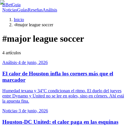
B
BetGuia
Noticias
Guías
Reseñas
Análisis
Inicio
›
#major league soccer
#
major league soccer
4
artículos
Análisis
·
4 de junio, 2026
El calor de Houston infla los corners más que el
marcador
Humedad texana y 34°C condicionan el ritmo. El duelo del jueves
entre Dynamo y United no se lee en goles, sino en córners. Ahí está
la apuesta fina.
Noticias
·
3 de junio, 2026
Houston-DC United: el calor paga en las esquinas