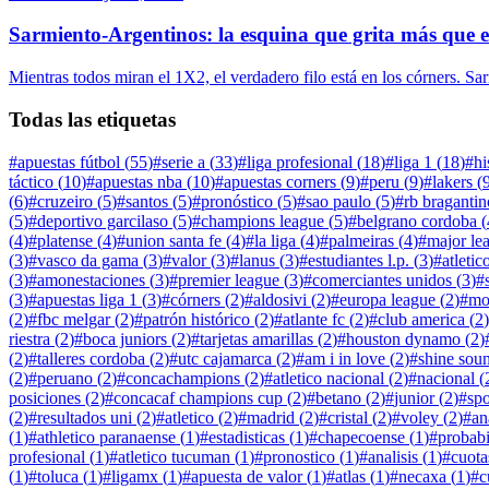
Sarmiento-Argentinos: la esquina que grita más que e
Mientras todos miran el 1X2, el verdadero filo está en los córners. Sa
Todas las etiquetas
#
apuestas fútbol
(
55
)
#
serie a
(
33
)
#
liga profesional
(
18
)
#
liga 1
(
18
)
#
hi
táctico
(
10
)
#
apuestas nba
(
10
)
#
apuestas corners
(
9
)
#
peru
(
9
)
#
lakers
(
(
6
)
#
cruzeiro
(
5
)
#
santos
(
5
)
#
pronóstico
(
5
)
#
sao paulo
(
5
)
#
rb bragantin
(
5
)
#
deportivo garcilaso
(
5
)
#
champions league
(
5
)
#
belgrano cordoba
(
(
4
)
#
platense
(
4
)
#
union santa fe
(
4
)
#
la liga
(
4
)
#
palmeiras
(
4
)
#
major le
(
3
)
#
vasco da gama
(
3
)
#
valor
(
3
)
#
lanus
(
3
)
#
estudiantes l.p.
(
3
)
#
atleti
(
3
)
#
amonestaciones
(
3
)
#
premier league
(
3
)
#
comerciantes unidos
(
3
)
#
(
3
)
#
apuestas liga 1
(
3
)
#
córners
(
2
)
#
aldosivi
(
2
)
#
europa league
(
2
)
#
mo
(
2
)
#
fbc melgar
(
2
)
#
patrón histórico
(
2
)
#
atlante fc
(
2
)
#
club america
(
2
)
riestra
(
2
)
#
boca juniors
(
2
)
#
tarjetas amarillas
(
2
)
#
houston dynamo
(
2
)
(
2
)
#
talleres cordoba
(
2
)
#
utc cajamarca
(
2
)
#
am i in love
(
2
)
#
shine sou
(
2
)
#
peruano
(
2
)
#
concachampions
(
2
)
#
atletico nacional
(
2
)
#
nacional
(
posiciones
(
2
)
#
concacaf champions cup
(
2
)
#
betano
(
2
)
#
junior
(
2
)
#
spo
(
2
)
#
resultados uni
(
2
)
#
atletico
(
2
)
#
madrid
(
2
)
#
cristal
(
2
)
#
voley
(
2
)
#
an
(
1
)
#
athletico paranaense
(
1
)
#
estadisticas
(
1
)
#
chapecoense
(
1
)
#
probabi
profesional
(
1
)
#
atletico tucuman
(
1
)
#
pronostico
(
1
)
#
analisis
(
1
)
#
cuota
(
1
)
#
toluca
(
1
)
#
ligamx
(
1
)
#
apuesta de valor
(
1
)
#
atlas
(
1
)
#
necaxa
(
1
)
#
c