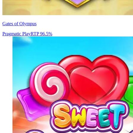
Gates of Olympus
Pragmatic Play
RTP
96.5
%