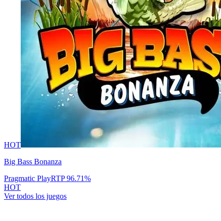
HOT
Big Bass Bonanza
Pragmatic Play
RTP
96.71
%
HOT
Ver todos los juegos