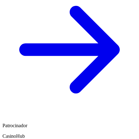
Patrocinador
CasinoHub