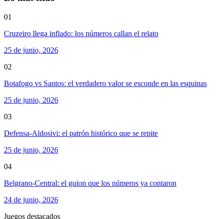
01
Cruzeiro llega inflado: los números callan el relato
25 de junio, 2026
02
Botafogo vs Santos: el verdadero valor se esconde en las esquinas
25 de junio, 2026
03
Defensa-Aldosivi: el patrón histórico que se repite
25 de junio, 2026
04
Belgrano-Central: el guion que los números ya contaron
24 de junio, 2026
Juegos destacados