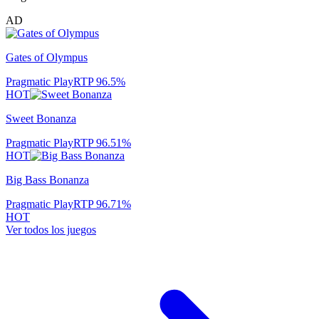
AD
Gates of Olympus
Pragmatic Play
RTP
96.5
%
HOT
Sweet Bonanza
Pragmatic Play
RTP
96.51
%
HOT
Big Bass Bonanza
Pragmatic Play
RTP
96.71
%
HOT
Ver todos los juegos