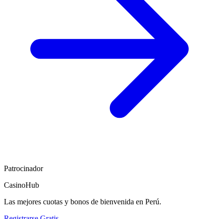
Patrocinador
CasinoHub
Las mejores cuotas y bonos de bienvenida en Perú.
Registrarse Gratis