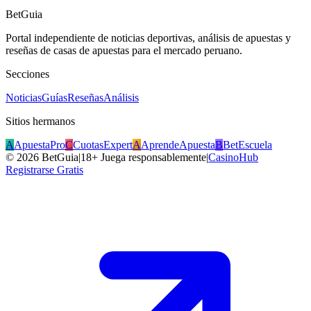
BetGuia
Portal independiente de noticias deportivas, análisis de apuestas y
reseñas de casas de apuestas para el mercado peruano.
Secciones
Noticias
Guías
Reseñas
Análisis
Sitios hermanos
A
ApuestaPro
C
CuotasExpert
A
AprendeApuesta
B
BetEscuela
©
2026
BetGuia
|
18+ Juega responsablemente
|
CasinoHub
Registrarse Gratis