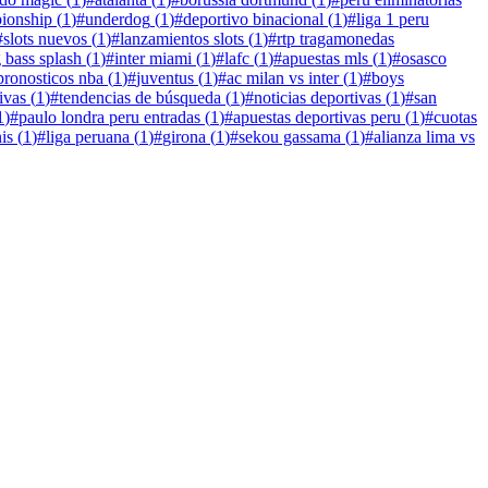
ionship
(
1
)
#
underdog
(
1
)
#
deportivo binacional
(
1
)
#
liga 1 peru
#
slots nuevos
(
1
)
#
lanzamientos slots
(
1
)
#
rtp tragamonedas
 bass splash
(
1
)
#
inter miami
(
1
)
#
lafc
(
1
)
#
apuestas mls
(
1
)
#
osasco
pronosticos nba
(
1
)
#
juventus
(
1
)
#
ac milan vs inter
(
1
)
#
boys
ivas
(
1
)
#
tendencias de búsqueda
(
1
)
#
noticias deportivas
(
1
)
#
san
1
)
#
paulo londra peru entradas
(
1
)
#
apuestas deportivas peru
(
1
)
#
cuotas
is
(
1
)
#
liga peruana
(
1
)
#
girona
(
1
)
#
sekou gassama
(
1
)
#
alianza lima vs