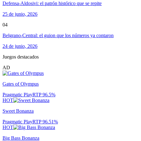
Defensa-Aldosivi: el patrón histórico que se repite
25 de junio, 2026
04
Belgrano-Central: el guion que los números ya contaron
24 de junio, 2026
Juegos destacados
AD
Gates of Olympus
Pragmatic Play
RTP
96.5
%
HOT
Sweet Bonanza
Pragmatic Play
RTP
96.51
%
HOT
Big Bass Bonanza