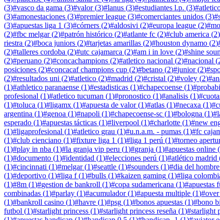
(
3
)
#
vasco da gama
(
3
)
#
valor
(
3
)
#
lanus
(
3
)
#
estudiantes l.p.
(
3
)
#
atleti
(
3
)
#
amonestaciones
(
3
)
#
premier league
(
3
)
#
comerciantes unidos
(
3
)
#
(
3
)
#
apuestas liga 1
(
3
)
#
córners
(
2
)
#
aldosivi
(
2
)
#
europa league
(
2
)
#
mo
(
2
)
#
fbc melgar
(
2
)
#
patrón histórico
(
2
)
#
atlante fc
(
2
)
#
club america
(
2
)
riestra
(
2
)
#
boca juniors
(
2
)
#
tarjetas amarillas
(
2
)
#
houston dynamo
(
2
)
(
2
)
#
talleres cordoba
(
2
)
#
utc cajamarca
(
2
)
#
am i in love
(
2
)
#
shine sou
(
2
)
#
peruano
(
2
)
#
concachampions
(
2
)
#
atletico nacional
(
2
)
#
nacional
(
posiciones
(
2
)
#
concacaf champions cup
(
2
)
#
betano
(
2
)
#
junior
(
2
)
#
spo
(
2
)
#
resultados uni
(
2
)
#
atletico
(
2
)
#
madrid
(
2
)
#
cristal
(
2
)
#
voley
(
2
)
#
an
(
1
)
#
athletico paranaense
(
1
)
#
estadisticas
(
1
)
#
chapecoense
(
1
)
#
probabi
profesional
(
1
)
#
atletico tucuman
(
1
)
#
pronostico
(
1
)
#
analisis
(
1
)
#
cuota
(
1
)
#
toluca
(
1
)
#
ligamx
(
1
)
#
apuesta de valor
(
1
)
#
atlas
(
1
)
#
necaxa
(
1
)
#
c
argentina
(
1
)
#
genoa
(
1
)
#
napoli
(
1
)
#
chapecoense-sc
(
1
)
#
bologna
(
1
)
#
l
esperado
(
1
)
#
apuestas tácticas
(
1
)
#
liverpool
(
1
)
#
charlotte
(
1
)
#
new eng
(
1
)
#
ligaprofesional
(
1
)
#
atletico grau
(
1
)
#
u.n.a.m. - pumas
(
1
)
#
fc caja
(
1
)
#
club cienciano
(
1
)
#
fixture liga 1
(
1
)
#
liga 1 perú
(
1
)
#
torneo apertu
(
1
)
#
play in nba
(
1
)
#
la granja vip peru
(
1
)
#
granja
(
1
)
#
apuestas online
(
(
1
)
#
documento
(
1
)
#
identidad
(
1
)
#
elecciones perú
(
1
)
#
atlético madrid
(
1
)
#
cincinnati
(
1
)
#
melgar
(
1
)
#
seattle
(
1
)
#
sounders
(
1
)
#
dia del hombre
(
1
)
#
deportivo
(
1
)
#
liga f
(
1
)
#
bulls
(
1
)
#
kaizen gaming
(
1
)
#
liga colombi
(
1
)
#
8m
(
1
)
#
gestion de bankroll
(
1
)
#
copa sudamericana
(
1
)
#
apuestas f
combinadas
(
1
)
#
parlay
(
1
)
#
acumulador
(
1
)
#
apuesta multiple
(
1
)
#
over
(
1
)
#
bankroll casino
(
1
)
#
havre
(
1
)
#
psg
(
1
)
#
bonos apuestas
(
1
)
#
bono b
futbol
(
1
)
#
starlight princess
(
1
)
#
starlight princess reseña
(
1
)
#
starlight 
(
1
)
#
apuestas handicap
(
1
)
#
handicap 0.5
(
1
)
#
handicap -1
(
1
)
#
aviator e