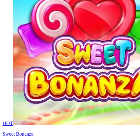
HOT
Sweet Bonanza