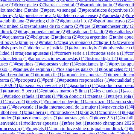
co-mg
(
3
)
#
river plate
(
3
)
#
barracas central
(
3
)
#
sarmiento junin
(
3
)
#
argenti
slot machine
(
3
)
#
nba
(
3
)
#
peru vs senegal
(
3
)
#
pronósticos deportivos
(
3
nterrey
(
2
)
#
apuestas serie a
(
2
)
#
atletico paranaense
(
2
)
#
apuesta
(
2
)
#
pre
#
club tijuana
(
2
)
#
racing club
(
2
)
#
gimnasia l.p.
(
2
)
#
sport huancayo
(
2
)
#
#
dc united
(
2
)
#
estudiantes de rio cuarto
(
2
)
#
tigre
(
2
)
#
manchester city
(
2
ndtrack
(
2
)
#
tragamonedas online
(
2
)
#
brasileirao
(
2
)
#
adt
(
2
)
#
resultados
(
2
)
#
cajamarca
(
2
)
#
belgrano
(
2
)
#
tijuana
(
2
)
#
copa argentina
(
2
)
#
nba apue
rt boys
(
2
)
#
mujer
(
2
)
#
milan
(
2
)
#
psg vs monaco
(
2
)
#
ligue 1
(
2
)
#
warrio
alisis previo
(
1
)
#
defensa y justicia
(
1
)
#
dynamo kyiv
(
1
)
#
universitatea c
lidad
(
1
)
#
tarjetas apuestas
(
1
)
#
corners serie a
(
1
)
#
cuotas serie a
(
1
)
#
cor
s brasileirao
(
1
)
#
amonestaciones apuestas
(
1
)
#
historial liga 1
(
1
)
#
hurac
usco
(
1
)
#
esquinas
(
1
)
#
apuestas valor
(
1
)
#
estudiantes lp
(
1
)
#
previas apu
azio
(
1
)
#
saques de esquina
(
1
)
#
los angeles galaxy
(
1
)
#
los angeles fc
(
1
land revolution
(
1
)
#
toronto fc
(
1
)
#
pronóstico apuestas
(
1
)
#
mercado co
marca
(
1
)
#
petroperu
(
1
)
#
perú
(
1
)
#
apuestas responsables
(
1
)
#
actualidad 
ra 2026
(
1
)
#
arsenal vs newcastle
(
1
)
#
gasoducto
(
1
)
#
gasoducto sur per
1
)
#
maroon 5 peru
(
1
)
#
entradas maroon 5 lima
(
1
)
#
los chankas
(
1
)
#
seat
(
1
)
#
atletico rafaela
(
1
)
#
nets
(
1
)
#
luka doncic
(
1
)
#
atenas
(
1
)
#
tarjeta roja
(
(
1
)
#
marzo
(
1
)
#
betis
(
1
)
#
manuel pellegrini
(
1
)
#
cruz azul
(
1
)
#
emma sto
ana
(
1
)
#
newcastle
(
1
)
#
día internacional de la mujer
(
1
)
#
mavericks
(
1
)
#
utbol peru
(
1
)
#
liga peru
(
1
)
#
pronosticos
(
1
)
#
kings
(
1
)
#
normas
(
1
)
#
lega
 under
(
1
)
#
mas menos goles
(
1
)
#
apuestas goles
(
1
)
#
over 2.5
(
1
)
#
volatil
ienvenida
(
1
)
#
rollover apuestas
(
1
)
#
free bet
(
1
)
#
sorteo champions 2026
princess rtp
(
1
)
#
nuggets
(
1
)
#
am i in love shine original soundtrack
(
1
)
#
strategia
(
1
)
#
crash game
(
1
)
#
jetx
(
1
)
#
juego aviator
(
1
)
#
magic
(
1
)
#
orla