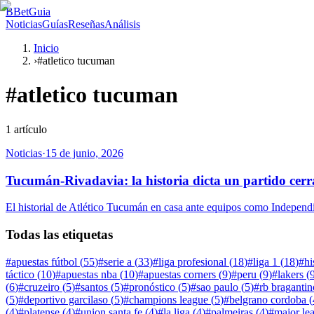
B
BetGuia
Noticias
Guías
Reseñas
Análisis
Inicio
›
#atletico tucuman
#
atletico tucuman
1
artículo
Noticias
·
15 de junio, 2026
Tucumán-Rivadavia: la historia dicta un partido cer
El historial de Atlético Tucumán en casa ante equipos como Independie
Todas las etiquetas
#
apuestas fútbol
(
55
)
#
serie a
(
33
)
#
liga profesional
(
18
)
#
liga 1
(
18
)
#
hi
táctico
(
10
)
#
apuestas nba
(
10
)
#
apuestas corners
(
9
)
#
peru
(
9
)
#
lakers
(
(
6
)
#
cruzeiro
(
5
)
#
santos
(
5
)
#
pronóstico
(
5
)
#
sao paulo
(
5
)
#
rb bragantin
(
5
)
#
deportivo garcilaso
(
5
)
#
champions league
(
5
)
#
belgrano cordoba
(
(
4
)
#
platense
(
4
)
#
union santa fe
(
4
)
#
la liga
(
4
)
#
palmeiras
(
4
)
#
major le