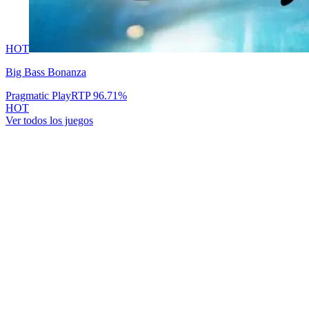
HOT
Big Bass Bonanza
Pragmatic Play
RTP
96.71
%
HOT
Ver todos los juegos