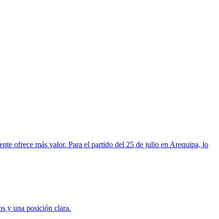
nte ofrece más valor. Para el partido del 25 de julio en Arequipa, lo
os y una posición clara.