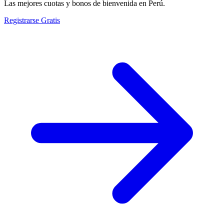
Las mejores cuotas y bonos de bienvenida en Perú.
Registrarse Gratis