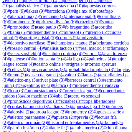
vivo
(
15
)
#
apuestas futbol
(
14
)
#
apuestas perú
(
11
)
#
apuestas
(
10
)
#
análisis táctico
(
10
)
#
apuestas nba
(
10
)
#
apuestas corners
(
9
)
#
peru
(
9
)
#
lakers
(
9
)
#
barcelona
(
8
)
#
liga mx
(
8
)
#
botafogo
(
7
)
#
alianza lima
(
7
)
#
cienciano
(
7
)
#
internacional
(
6
)
#
corinthians
(
6
)
#
fluminense
(
6
)
#
primera división
(
6
)
#
cruzeiro
(
5
)
#
santos
(
5
)
#
pronóstico
(
5
)
#
sao paulo
(
5
)
#
rb bragantino
(
5
)
#
coritiba
(
5
)
#
bahia
(
5
)
#
independiente
(
5
)
#
mirassol
(
5
)
#
gremio
(
5
)
#
cuotas
fútbol
(
5
)
#
sporting cristal
(
5
)
#
corners
(
5
)
#
universitario
(
5
)
#
deportivo garcilaso
(
5
)
#
champions league
(
5
)
#
belgrano cordoba
(
4
)
#
rosario central
(
4
)
#
analisis tactico
(
4
)
#
real madrid
(
4
)
#
flamengo
(
4
)
#
velez sarsfield
(
4
)
#
instituto cordoba
(
4
)
#
vitoria
(
4
)
#
san lorenzo
(
4
)
#
platense
(
4
)
#
union santa fe
(
4
)
#
la liga
(
4
)
#
palmeiras
(
4
)
#
major
league soccer
(
4
)
#
casino online
(
4
)
#
tigres
(
4
)
#
torneo apertura
(
4
)
#
celtics
(
4
)
#
previa apuestas
(
3
)
#
probabilidad implícita
(
3
)
#
tarjetas
(
3
)
#
remo
(
3
)
#
vasco da gama
(
3
)
#
valor
(
3
)
#
lanus
(
3
)
#
estudiantes l.p.
(
3
)
#
atletico-mg
(
3
)
#
river plate
(
3
)
#
barracas central
(
3
)
#
sarmiento
junin
(
3
)
#
argentinos jrs
(
3
)
#
táctica
(
3
)
#
independiente rivadavia
(
3
)
#
leon
(
3
)
#
amonestaciones
(
3
)
#
premier league
(
3
)
#
comerciantes
unidos
(
3
)
#
slot machine
(
3
)
#
nba
(
3
)
#
peru vs senegal
(
3
)
#
pronósticos deportivos
(
3
)
#
ecuabet
(
3
)
#
copa libertadores
(
3
)
#
cuotas baloncesto
(
3
)
#
alianza
(
3
)
#
apuestas liga 1
(
3
)
#
córners
(
2
)
#
aldosivi
(
2
)
#
europa league
(
2
)
#
monterrey
(
2
)
#
apuestas serie a
(
2
)
#
atletico paranaense
(
2
)
#
apuesta
(
2
)
#
previa
(
2
)
#
lectura fría
(
2
)
#
atlético tucumán
(
2
)
#
historial enfrentamientos
(
2
)
#
fbc melgar
(
2
)
#
patrón histórico
(
2
)
#
atlante fc
(
2
)
#
club america
(
2
)
#
club tijuana