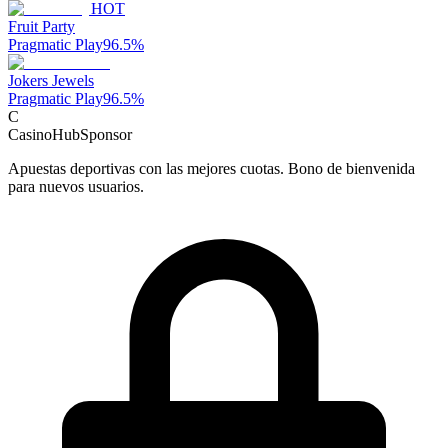
HOT
Fruit Party
Pragmatic Play
96.5
%
Jokers Jewels
Pragmatic Play
96.5
%
C
CasinoHub
Sponsor
Apuestas deportivas con las mejores cuotas. Bono de bienvenida
para nuevos usuarios.