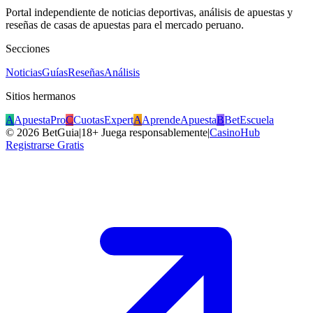
Portal independiente de noticias deportivas, análisis de apuestas y
reseñas de casas de apuestas para el mercado peruano.
Secciones
Noticias
Guías
Reseñas
Análisis
Sitios hermanos
A
ApuestaPro
C
CuotasExpert
A
AprendeApuesta
B
BetEscuela
©
2026
BetGuia
|
18+ Juega responsablemente
|
CasinoHub
Registrarse Gratis