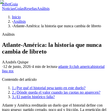
B
BetGuia
Noticias
Guías
Reseñas
Análisis
Inicio
›
Análisis
›
Atlante-América: la historia que nunca cambia de libreto
Análisis
Atlante-América: la historia que nunca
cambia de libreto
A
Andrés Quispe
·
12 de junio, 2026
·
4 min
de lectura
·
atlante fc
club america
historial
liga mx
Contenido del artículo
1.
¿Por qué el historial pesa tanto en este duelo?
2.
¿Dónde queda el valor cuando las cuotas no aparecen?
3.
¿El patrón histórico falla?
Atlante y América reeditarán un duelo que el historial define con
trazo grueso: partido cerrado, poco gol y fricción. La repetición del