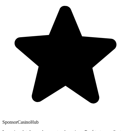
Sponsor
CasinoHub