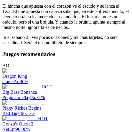
El hincha que apuesta con el corazón ve el escudo y se lanza al
1X2. El que apuesta con cabeza sabe que, en este enfrentamiento, el
negocio está en los mercados secundarios. El historial no es un
oráculo, pero sí una brújula. Y cuando la brújula apunta siempre al
mismo norte, ignorarla es de necios.
Si el sábado 25 ves pocas ocasiones y muchas tarjetas, no será
casualidad. Será el mismo libreto de siempre.
Juegos recomendados
AD
Dragon King
GameArt
96
%
HOT
Big Bass Bonanza
Pragmatic Play
96.71
%
Piggy Riches Begins
Red Tiger
96.17
%
HOT
Gonzo's Quest 2
NetEnt
96.06
%