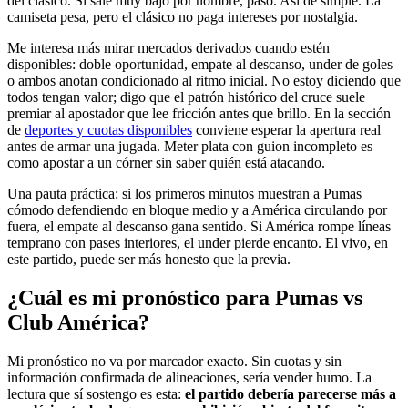
del clásico. Si sale muy bajo por nombre, paso. Así de simple. La
camiseta pesa, pero el clásico no paga intereses por nostalgia.
Me interesa más mirar mercados derivados cuando estén
disponibles: doble oportunidad, empate al descanso, under de goles
o ambos anotan condicionado al ritmo inicial. No estoy diciendo que
todos tengan valor; digo que el patrón histórico del cruce suele
premiar al apostador que lee fricción antes que brillo. En la sección
de
deportes y cuotas disponibles
conviene esperar la apertura real
antes de armar una jugada. Meter plata con guion incompleto es
como apostar a un córner sin saber quién está atacando.
Una pauta práctica: si los primeros minutos muestran a Pumas
cómodo defendiendo en bloque medio y a América circulando por
fuera, el empate al descanso gana sentido. Si América rompe líneas
temprano con pases interiores, el under pierde encanto. El vivo, en
este partido, puede ser más honesto que la previa.
¿Cuál es mi pronóstico para Pumas vs
Club América?
Mi pronóstico no va por marcador exacto. Sin cuotas y sin
información confirmada de alineaciones, sería vender humo. La
lectura que sí sostengo es esta:
el partido debería parecerse más a