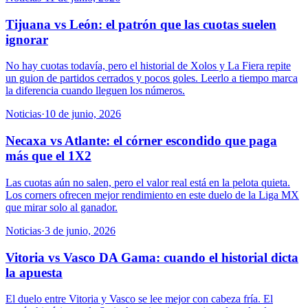
Tijuana vs León: el patrón que las cuotas suelen
ignorar
No hay cuotas todavía, pero el historial de Xolos y La Fiera repite
un guion de partidos cerrados y pocos goles. Leerlo a tiempo marca
la diferencia cuando lleguen los números.
Noticias
·
10 de junio, 2026
Necaxa vs Atlante: el córner escondido que paga
más que el 1X2
Las cuotas aún no salen, pero el valor real está en la pelota quieta.
Los corners ofrecen mejor rendimiento en este duelo de la Liga MX
que mirar solo al ganador.
Noticias
·
3 de junio, 2026
Vitoria vs Vasco DA Gama: cuando el historial dicta
la apuesta
El duelo entre Vitoria y Vasco se lee mejor con cabeza fría. El