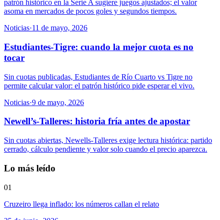
patrón histórico en la Serie A sugiere juegos ajustados; el valor
asoma en mercados de pocos goles y segundos tiempos.
Noticias
·
11 de mayo, 2026
Estudiantes-Tigre: cuando la mejor cuota es no
tocar
Sin cuotas publicadas, Estudiantes de Río Cuarto vs Tigre no
permite calcular valor: el patrón histórico pide esperar el vivo.
Noticias
·
9 de mayo, 2026
Newell’s-Talleres: historia fría antes de apostar
Sin cuotas abiertas, Newells-Talleres exige lectura histórica: partido
cerrado, cálculo pendiente y valor solo cuando el precio aparezca.
Lo más leído
01
Cruzeiro llega inflado: los números callan el relato