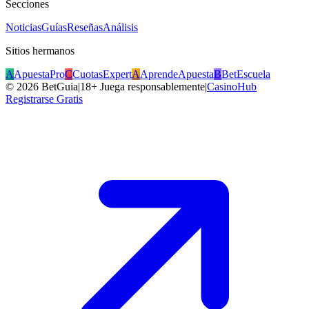
Secciones
Noticias
Guías
Reseñas
Análisis
Sitios hermanos
A
ApuestaPro
C
CuotasExpert
A
AprendeApuesta
B
BetEscuela
©
2026
BetGuia
|
18+ Juega responsablemente
|
CasinoHub
Registrarse Gratis