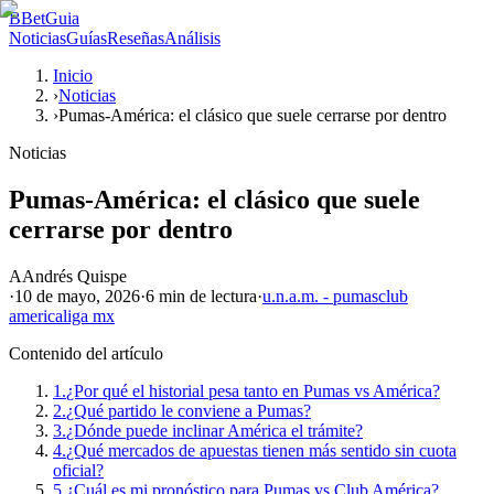
B
BetGuia
Noticias
Guías
Reseñas
Análisis
Inicio
›
Noticias
›
Pumas-América: el clásico que suele cerrarse por dentro
Noticias
Pumas-América: el clásico que suele
cerrarse por dentro
A
Andrés Quispe
·
10 de mayo, 2026
·
6 min
de lectura
·
u.n.a.m. - pumas
club
america
liga mx
Contenido del artículo
1.
¿Por qué el historial pesa tanto en Pumas vs América?
2.
¿Qué partido le conviene a Pumas?
3.
¿Dónde puede inclinar América el trámite?
4.
¿Qué mercados de apuestas tienen más sentido sin cuota
oficial?
5.
¿Cuál es mi pronóstico para Pumas vs Club América?