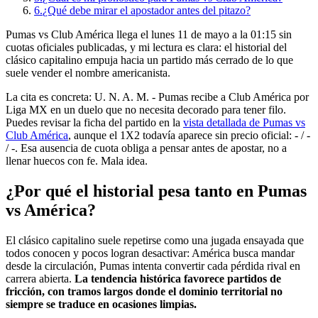
6.
¿Qué debe mirar el apostador antes del pitazo?
Pumas vs Club América llega el lunes 11 de mayo a la 01:15 sin
cuotas oficiales publicadas, y mi lectura es clara: el historial del
clásico capitalino empuja hacia un partido más cerrado de lo que
suele vender el nombre americanista.
La cita es concreta: U. N. A. M. - Pumas recibe a Club América por
Liga MX en un duelo que no necesita decorado para tener filo.
Puedes revisar la ficha del partido en la
vista detallada de Pumas vs
Club América
, aunque el 1X2 todavía aparece sin precio oficial: - / -
/ -. Esa ausencia de cuota obliga a pensar antes de apostar, no a
llenar huecos con fe. Mala idea.
¿Por qué el historial pesa tanto en Pumas
vs América?
El clásico capitalino suele repetirse como una jugada ensayada que
todos conocen y pocos logran desactivar: América busca mandar
desde la circulación, Pumas intenta convertir cada pérdida rival en
carrera abierta.
La tendencia histórica favorece partidos de
fricción, con tramos largos donde el dominio territorial no
siempre se traduce en ocasiones limpias.