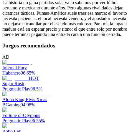
La historia no gana partidos sola, ya lo sabemos por ver fútbol
peruano y mexicano durante años. Pero algunas rivalidades dejan
cicatrices tácticas. Pumas-América suele traer esa marca: el favorito
necesita paciencia, el local necesita veneno, y el apostador necesita
no dejarse encandilar por el escudo más ruidoso. Para mí, la jugada
madura está en esperar precio y ritmo; el que entre solo por nombre
puede terminar pagando una entrada cara a una función cerrada.
Juegos recomendados
AD
Infernal Fury
Habanero
96.65
%
HOT
Sugar Rush
Pragmatic Play
96.5
%
Aloha King Elvis Xmas
BGaming
94.98
%
Fortune of Olympus
Pragmatic Play
96.55
%
Robo Lab