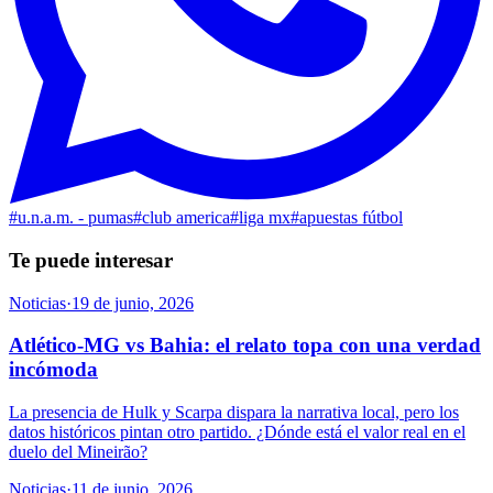
#
u.n.a.m. - pumas
#
club america
#
liga mx
#
apuestas fútbol
Te puede interesar
Noticias
·
19 de junio, 2026
Atlético-MG vs Bahia: el relato topa con una verdad
incómoda
La presencia de Hulk y Scarpa dispara la narrativa local, pero los
datos históricos pintan otro partido. ¿Dónde está el valor real en el
duelo del Mineirão?
Noticias
·
11 de junio, 2026