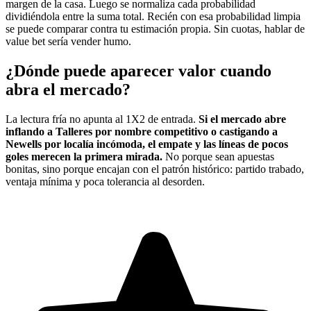
margen de la casa. Luego se normaliza cada probabilidad
dividiéndola entre la suma total. Recién con esa probabilidad limpia
se puede comparar contra tu estimación propia. Sin cuotas, hablar de
value bet sería vender humo.
¿Dónde puede aparecer valor cuando
abra el mercado?
La lectura fría no apunta al 1X2 de entrada.
Si el mercado abre
inflando a Talleres por nombre competitivo o castigando a
Newells por localía incómoda, el empate y las líneas de pocos
goles merecen la primera mirada.
No porque sean apuestas
bonitas, sino porque encajan con el patrón histórico: partido trabado,
ventaja mínima y poca tolerancia al desorden.