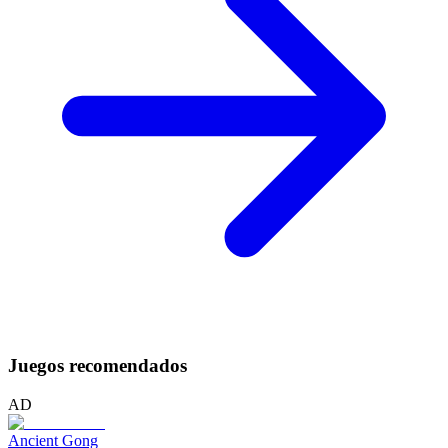
Juegos recomendados
AD
Ancient Gong