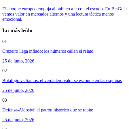
El choque europeo empuja al público a ir con el escudo. En BetGuia
vemos valor en mercados alternos y una lectura táctica menos
emocional.
Lo más leído
01
Cruzeiro llega inflado: los números callan el relato
25 de junio, 2026
02
Botafogo vs Santos: el verdadero valor se esconde en las esquinas
25 de junio, 2026
03
Defensa-Aldosivi: el patrón histórico que se repite
25 de junio, 2026