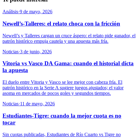
Análisis
·
9 de mayo, 2026
Newell’s-Talleres: el relato choca con la fricción
Newell’s y Talleres cargan un cruce áspero: el relato pide ganador, el
patrón histórico empuja cautela y una apuesta más fría.
Noticias
·
3 de junio, 2026
Vitoria vs Vasco DA Gama: cuando el historial dicta
la apuesta
El duelo entre Vitoria y Vasco se lee mejor con cabeza fría. El
patrón histórico en la Serie A sugiere juegos ajustados; el valor
asoma en mercados de pocos goles y segundos tiempos.
Noticias
·
11 de mayo, 2026
Estudiantes-Tigre: cuando la mejor cuota es no
tocar
Sin cuotas publicadas, Estudiantes de Río Cuarto vs Tigre no