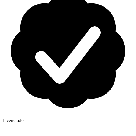
Licenciado