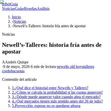
B
BetGuia
Noticias
Guías
Reseñas
Análisis
Inicio
›
Noticias
›
Newell’s-Talleres: historia fría antes de apostar
Noticias
Newell’s-Talleres: historia fría antes de
apostar
A
Andrés Quispe
·
9 de mayo, 2026
·
6 min
de lectura
·
newells old boys
talleres
cordoba
cuotas
Contenido del artículo
1.
¿Qué dice el historial entre Newells y Talleres?
2.
¿Cómo se calcula la probabilidad si las cuotas aparecen?
3.
¿Dónde puede aparecer valor cuando abra el mercado?
4.
¿Qué mercados tienen más sentido antes del 26 de julio?
5.
Proyección: esperar no es quedarse afuera