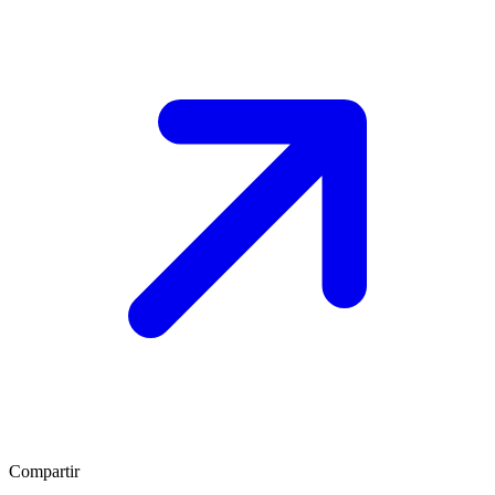
Compartir