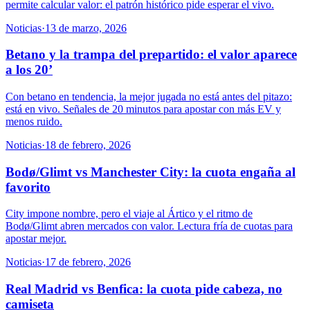
permite calcular valor: el patrón histórico pide esperar el vivo.
Noticias
·
13 de marzo, 2026
Betano y la trampa del prepartido: el valor aparece
a los 20’
Con betano en tendencia, la mejor jugada no está antes del pitazo:
está en vivo. Señales de 20 minutos para apostar con más EV y
menos ruido.
Noticias
·
18 de febrero, 2026
Bodø/Glimt vs Manchester City: la cuota engaña al
favorito
City impone nombre, pero el viaje al Ártico y el ritmo de
Bodø/Glimt abren mercados con valor. Lectura fría de cuotas para
apostar mejor.
Noticias
·
17 de febrero, 2026
Real Madrid vs Benfica: la cuota pide cabeza, no
camiseta