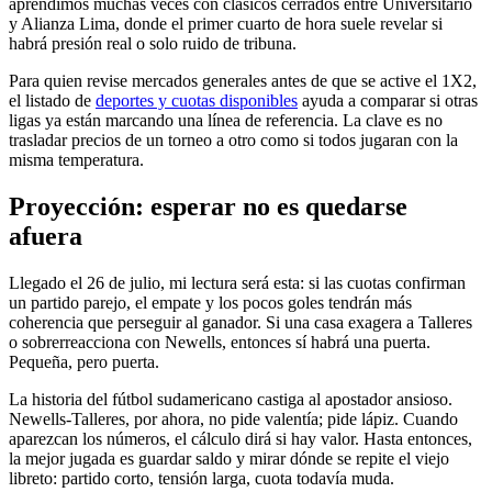
aprendimos muchas veces con clásicos cerrados entre Universitario
y Alianza Lima, donde el primer cuarto de hora suele revelar si
habrá presión real o solo ruido de tribuna.
Para quien revise mercados generales antes de que se active el 1X2,
el listado de
deportes y cuotas disponibles
ayuda a comparar si otras
ligas ya están marcando una línea de referencia. La clave es no
trasladar precios de un torneo a otro como si todos jugaran con la
misma temperatura.
Proyección: esperar no es quedarse
afuera
Llegado el 26 de julio, mi lectura será esta: si las cuotas confirman
un partido parejo, el empate y los pocos goles tendrán más
coherencia que perseguir al ganador. Si una casa exagera a Talleres
o sobrerreacciona con Newells, entonces sí habrá una puerta.
Pequeña, pero puerta.
La historia del fútbol sudamericano castiga al apostador ansioso.
Newells-Talleres, por ahora, no pide valentía; pide lápiz. Cuando
aparezcan los números, el cálculo dirá si hay valor. Hasta entonces,
la mejor jugada es guardar saldo y mirar dónde se repite el viejo
libreto: partido corto, tensión larga, cuota todavía muda.