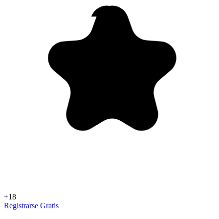
+18
Registrarse Gratis