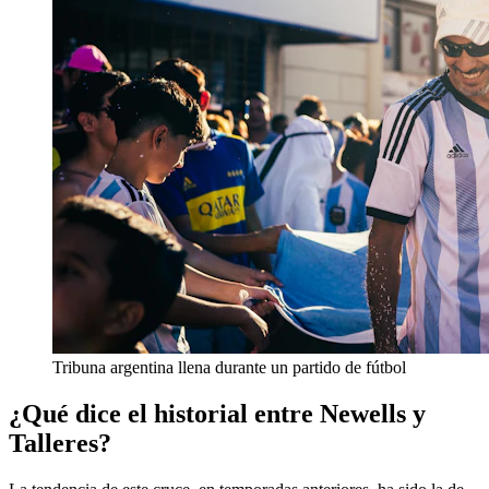
Tribuna argentina llena durante un partido de fútbol
¿Qué dice el historial entre Newells y
Talleres?