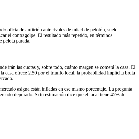
do oficia de anfitrión ante rivales de mitad de pelotón, suele
car el contragolpe. El resultado más repetido, en términos
e pelota parada.
ónde irán las cuotas y, sobre todo, cuánto margen se comerá la casa. El
 casa ofrece 2.50 por el triunfo local, la probabilidad implícita bruta
ercado.
 mercado asigna están infladas en ese mismo porcentaje. La pregunta
mercado depurado. Si tu estimación dice que el local tiene 45% de