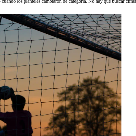
 cuando los planteles cambiaron de categoría. No hay que buscar cifras 