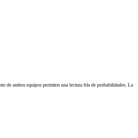
ento de ambos equipos permiten una lectura fría de probabilidades. La