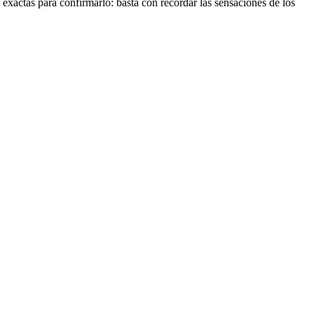
exactas para confirmarlo: basta con recordar las sensaciones de los