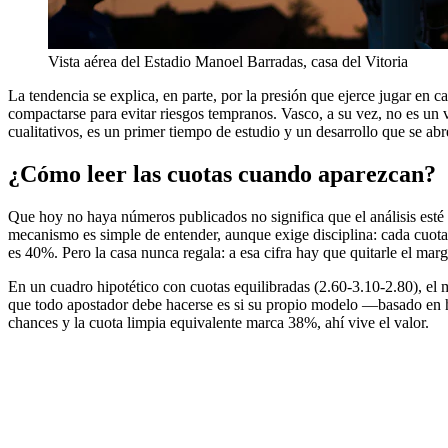
Vista aérea del Estadio Manoel Barradas, casa del Vitoria
La tendencia se explica, en parte, por la presión que ejerce jugar en c
compactarse para evitar riesgos tempranos. Vasco, a su vez, no es un v
cualitativos, es un primer tiempo de estudio y un desarrollo que se a
¿Cómo leer las cuotas cuando aparezcan?
Que hoy no haya números publicados no significa que el análisis esté c
mecanismo es simple de entender, aunque exige disciplina: cada cuota se
es 40%. Pero la casa nunca regala: a esa cifra hay que quitarle el mar
En un cuadro hipotético con cuotas equilibradas (2.60-3.10-2.80), el
que todo apostador debe hacerse es si su propio modelo —basado en his
chances y la cuota limpia equivalente marca 38%, ahí vive el valor.