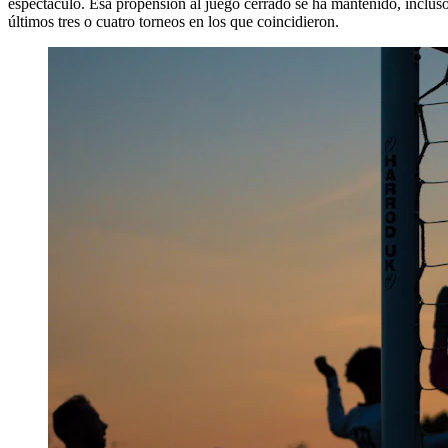
espectáculo. Esa propensión al juego cerrado se ha mantenido, incluso
últimos tres o cuatro torneos en los que coincidieron.