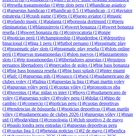
(
1
)
#
reseña tragamonedas
(
1
)
#
rtp slots peru
(
1
)
#
handicap asiatico
(
1
)
#
apuestas handicap
(
1
)
#
handicap 0.5
(
1
)
#
handicap -1
(
1
)
#
aviator
estrategia
(
1
)
#
crash game
(
1
)
#
jetx
(
1
)
#
juego aviator
(
1
)
#
magic
(
1
)
#
orlando magic
(
1
)
#
atalanta
(
1
)
#
borussia dortmund
(
1
)
#
peru
eliminatorias
(
1
)
#
blanquirroja
(
1
)
#
sweet bonanza
(
1
)
#
sweet bonanza
reseña
(
1
)
#
sweet bonanza rtp
(
1
)
#
convocatoria
(
1
)
#
onpe
(
1
)
#
noticias perú
(
1
)
#
championship
(
1
)
#
underdog
(
1
)
#
deportivo
binacional
(
1
)
#
liga 1 peru
(
1
)
#
futbol peruano
(
1
)
#
pragmatic play
(
1
)
#
pragmatic play slots
(
1
)
#
pragmatic play reseña
(
1
)
#
slots online
perú
(
1
)
#
nuevas tragamonedas
(
1
)
#
slots nuevos
(
1
)
#
lanzamientos
slots
(
1
)
#
rtp tragamonedas
(
1
)
#
libertadores apuestas
(
1
)
#
equipos
peruanos libertadores
(
1
)
#
mercados de goles
(
1
)
#
big bass bonanza
(
1
)
#
big bass bonanza reseña
(
1
)
#
big bass splash
(
1
)
#
inter miami
(
1
)
#
lafc
(
1
)
#
apuestas mls
(
1
)
#
osasco
(
1
)
#
sesi
(
1
)
#
sudamericano de
clubes voley
(
1
)
#
laliga
(
1
)
#
apuestas la liga
(
1
)
#
san martin voley
(
1
)
#
apuestas vóley perú
(
1
)
#
cuotas vóley
(
1
)
#
pronosticos nba
(
1
)
#
juventus
(
1
)
#
ac milan vs inter
(
1
)
#
boys
(
1
)
#
sudamericano de
voley
(
1
)
#
apuestas voley
(
1
)
#
voley peru
(
1
)
#
dolar
(
1
)
#
tipo de
cambio
(
1
)
#
comercio
(
1
)
#
noticias peru
(
1
)
#
cuotas deportivas
(
1
)
#
tendencias de búsqueda
(
1
)
#
noticias deportivas
(
1
)
#
san martín
vóley
(
1
)
#
sudamericano de clubes 2026
(
1
)
#
apuestas vóley
(
1
)
#
man
utd
(
1
)
#
bodø/glimt
(
1
)
#
cronologia
(
1
)
#
club sportivo 2 de mayo
(
1
)
#
paulo londra peru entradas
(
1
)
#
apuestas deportivas peru
(
1
)
#
cuotas liga 1
(
1
)
#
betguia noticias
(
1
)
#
2 de mayo
(
1
)
#
benfica