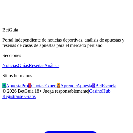
BetGuia
Portal independiente de noticias deportivas, análisis de apuestas y
reseñas de casas de apuestas para el mercado peruano.
Secciones
Noticias
Guías
Reseñas
Análisis
Sitios hermanos
A
ApuestaPro
C
CuotasExpert
A
AprendeApuesta
B
BetEscuela
©
2026
BetGuia
|
18+ Juega responsablemente
|
CasinoHub
Registrarse Gratis