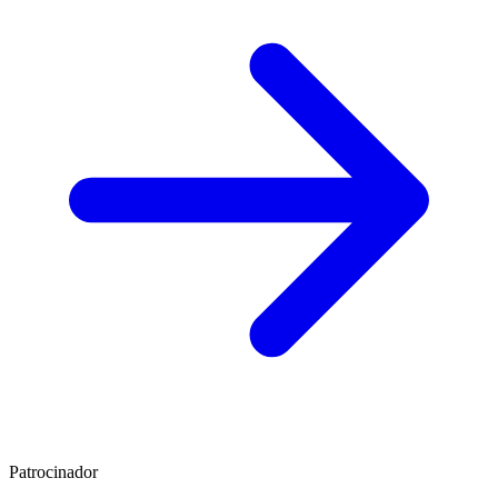
Patrocinador