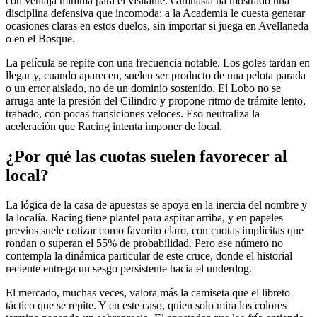
con ventaja mínima para el visitante. Gimnasia ha mostrado una
disciplina defensiva que incomoda: a la Academia le cuesta generar
ocasiones claras en estos duelos, sin importar si juega en Avellaneda
o en el Bosque.
La película se repite con una frecuencia notable. Los goles tardan en
llegar y, cuando aparecen, suelen ser producto de una pelota parada
o un error aislado, no de un dominio sostenido. El Lobo no se
arruga ante la presión del Cilindro y propone ritmo de trámite lento,
trabado, con pocas transiciones veloces. Eso neutraliza la
aceleración que Racing intenta imponer de local.
¿Por qué las cuotas suelen favorecer al
local?
La lógica de la casa de apuestas se apoya en la inercia del nombre y
la localía. Racing tiene plantel para aspirar arriba, y en papeles
previos suele cotizar como favorito claro, con cuotas implícitas que
rondan o superan el 55% de probabilidad. Pero ese número no
contempla la dinámica particular de este cruce, donde el historial
reciente entrega un sesgo persistente hacia el underdog.
El mercado, muchas veces, valora más la camiseta que el libreto
táctico que se repite. Y en este caso, quien solo mira los colores