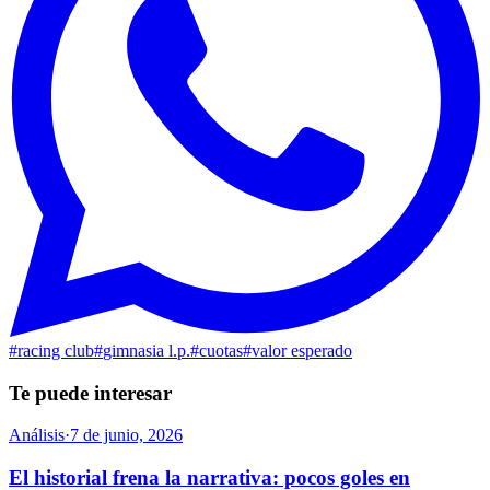
#
racing club
#
gimnasia l.p.
#
cuotas
#
valor esperado
Te puede interesar
Análisis
·
7 de junio, 2026
El historial frena la narrativa: pocos goles en