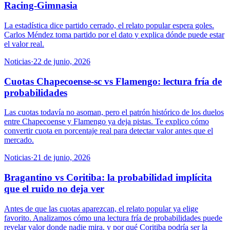
Racing-Gimnasia
La estadística dice partido cerrado, el relato popular espera goles.
Carlos Méndez toma partido por el dato y explica dónde puede estar
el valor real.
Noticias
·
22 de junio, 2026
Cuotas Chapecoense-sc vs Flamengo: lectura fría de
probabilidades
Las cuotas todavía no asoman, pero el patrón histórico de los duelos
entre Chapecoense y Flamengo ya deja pistas. Te explico cómo
convertir cuota en porcentaje real para detectar valor antes que el
mercado.
Noticias
·
21 de junio, 2026
Bragantino vs Coritiba: la probabilidad implícita
que el ruido no deja ver
Antes de que las cuotas aparezcan, el relato popular ya elige
favorito. Analizamos cómo una lectura fría de probabilidades puede
revelar valor donde nadie mira, y por qué Coritiba podría ser la