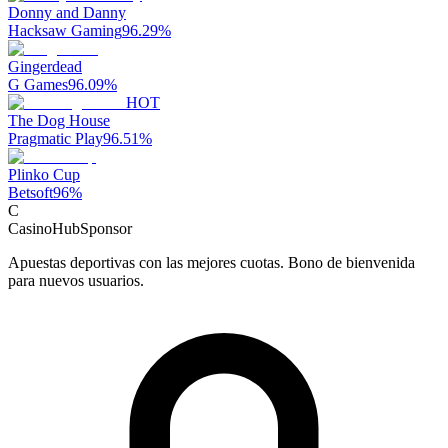
Donny and Danny
Hacksaw Gaming
96.29
%
Gingerdead
G Games
96.09
%
HOT
The Dog House
Pragmatic Play
96.51
%
Plinko Cup
Betsoft
96
%
C
CasinoHub
Sponsor
Apuestas deportivas con las mejores cuotas. Bono de bienvenida
para nuevos usuarios.