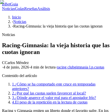
B
BetGuia
Noticias
Guías
Reseñas
Análisis
Inicio
›
Noticias
›
Racing-Gimnasia: la vieja historia que las cuotas ignoran
Noticias
Racing-Gimnasia: la vieja historia que las
cuotas ignoran
C
Carlos Méndez
·
4 de junio, 2026
·
4 min
de lectura
·
racing club
gimnasia l.p.
cuotas
Contenido del artículo
1.
¿Cómo se ha comportado este cruce en temporadas
anteriores?
2.
¿Por qué las cuotas suelen favorecer al local?
3.
¿Dónde aparece el valor real para el apostador frío?
4.
El peso de la repetición en la lectura de cuotas
Racing y Gimnasia repiten un libreto donde el favorito sufre. En los