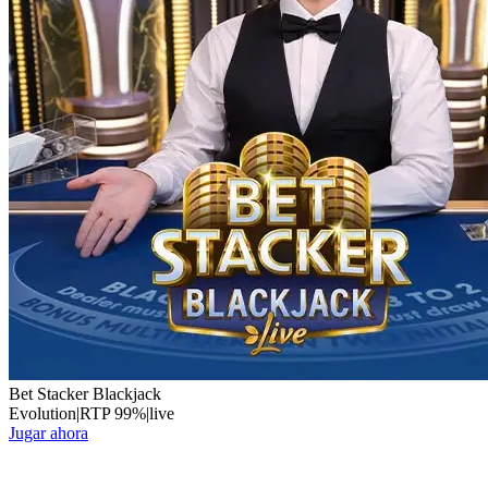
Bet Stacker Blackjack
Evolution
|
RTP
99
%
|
live
Jugar ahora