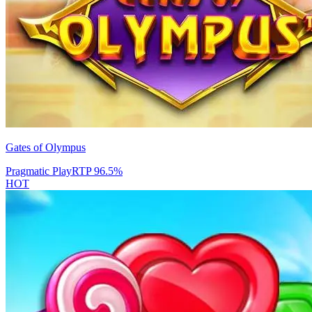
Gates of Olympus
Pragmatic Play
RTP
96.5
%
HOT