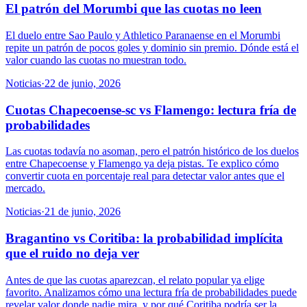
El patrón del Morumbi que las cuotas no leen
El duelo entre Sao Paulo y Athletico Paranaense en el Morumbi
repite un patrón de pocos goles y dominio sin premio. Dónde está el
valor cuando las cuotas no muestran todo.
Noticias
·
22 de junio, 2026
Cuotas Chapecoense-sc vs Flamengo: lectura fría de
probabilidades
Las cuotas todavía no asoman, pero el patrón histórico de los duelos
entre Chapecoense y Flamengo ya deja pistas. Te explico cómo
convertir cuota en porcentaje real para detectar valor antes que el
mercado.
Noticias
·
21 de junio, 2026
Bragantino vs Coritiba: la probabilidad implícita
que el ruido no deja ver
Antes de que las cuotas aparezcan, el relato popular ya elige
favorito. Analizamos cómo una lectura fría de probabilidades puede
revelar valor donde nadie mira, y por qué Coritiba podría ser la