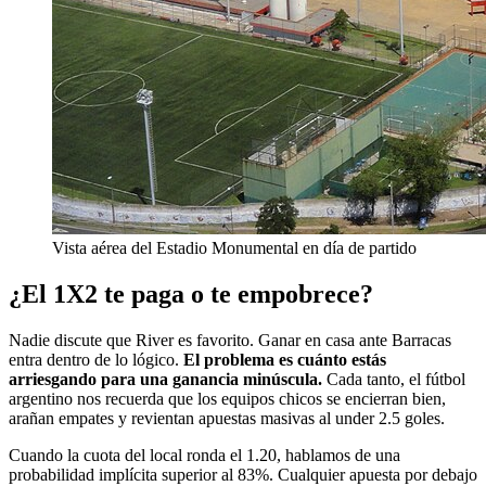
Vista aérea del Estadio Monumental en día de partido
¿El 1X2 te paga o te empobrece?
Nadie discute que River es favorito. Ganar en casa ante Barracas
entra dentro de lo lógico.
El problema es cuánto estás
arriesgando para una ganancia minúscula.
Cada tanto, el fútbol
argentino nos recuerda que los equipos chicos se encierran bien,
arañan empates y revientan apuestas masivas al under 2.5 goles.
Cuando la cuota del local ronda el 1.20, hablamos de una
probabilidad implícita superior al 83%. Cualquier apuesta por debajo