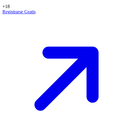
+18
Registrarse Gratis