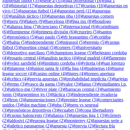
#
apuestas fútbol
(
55
)
#
serie a
(
33
)
#
liga profesional
(
18
)
#
liga 1
(
18
)
#
historial
(
17
)
#
apuestas deportivas
(
17
)
#
cuotas
(
16
)
#
apuestas en
vivo
(
15
)
#
apuestas futbol
(
14
)
#
apuestas perú
(
11
)
#
apuestas
(
10
)
#
análisis táctico
(
10
)
#
apuestas nba
(
10
)
#
apuestas corners
(
9
)
#
peru
(
9
)
#
lakers
(
9
)
#
barcelona
(
8
)
#
liga mx
(
8
)
#
botafogo
(
7
)
#
alianza lima
(
7
)
#
cienciano
(
7
)
#
internacional
(
6
)
#
corinthians
(
6
)
#
fluminense
(
6
)
#
primera división
(
6
)
#
cruzeiro
(
5
)
#
santos
(
5
)
#
pronóstico
(
5
)
#
sao paulo
(
5
)
#
rb bragantino
(
5
)
#
coritiba
(
5
)
#
bahia
(
5
)
#
independiente
(
5
)
#
mirassol
(
5
)
#
gremio
(
5
)
#
cuotas
fútbol
(
5
)
#
sporting cristal
(
5
)
#
corners
(
5
)
#
universitario
(
5
)
#
deportivo garcilaso
(
5
)
#
champions league
(
5
)
#
belgrano cordoba
(
4
)
#
rosario central
(
4
)
#
analisis tactico
(
4
)
#
real madrid
(
4
)
#
flamengo
(
4
)
#
velez sarsfield
(
4
)
#
instituto cordoba
(
4
)
#
vitoria
(
4
)
#
san lorenzo
(
4
)
#
platense
(
4
)
#
union santa fe
(
4
)
#
la liga
(
4
)
#
palmeiras
(
4
)
#
major
league soccer
(
4
)
#
casino online
(
4
)
#
tigres
(
4
)
#
torneo apertura
(
4
)
#
celtics
(
4
)
#
previa apuestas
(
3
)
#
probabilidad implícita
(
3
)
#
tarjetas
(
3
)
#
remo
(
3
)
#
vasco da gama
(
3
)
#
valor
(
3
)
#
lanus
(
3
)
#
estudiantes l.p.
(
3
)
#
atletico-mg
(
3
)
#
river plate
(
3
)
#
barracas central
(
3
)
#
sarmiento
junin
(
3
)
#
argentinos jrs
(
3
)
#
táctica
(
3
)
#
independiente rivadavia
(
3
)
#
leon
(
3
)
#
amonestaciones
(
3
)
#
premier league
(
3
)
#
comerciantes
unidos
(
3
)
#
slot machine
(
3
)
#
nba
(
3
)
#
peru vs senegal
(
3
)
#
pronósticos deportivos
(
3
)
#
ecuabet
(
3
)
#
copa libertadores
(
3
)
#
cuotas baloncesto
(
3
)
#
alianza
(
3
)
#
apuestas liga 1
(
3
)
#
córners
(
2
)
#
aldosivi
(
2
)
#
europa league
(
2
)
#
monterrey
(
2
)
#
apuestas serie a
(
2
)
#
atletico paranaense
(
2
)
#
apuesta
(
2
)
#
previa
(
2
)
#
lectura fría