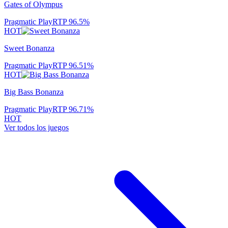
Gates of Olympus
Pragmatic Play
RTP
96.5
%
HOT
Sweet Bonanza
Pragmatic Play
RTP
96.51
%
HOT
Big Bass Bonanza
Pragmatic Play
RTP
96.71
%
HOT
Ver todos los juegos