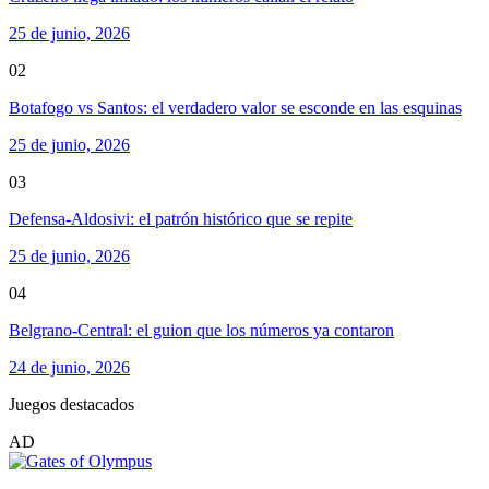
25 de junio, 2026
02
Botafogo vs Santos: el verdadero valor se esconde en las esquinas
25 de junio, 2026
03
Defensa-Aldosivi: el patrón histórico que se repite
25 de junio, 2026
04
Belgrano-Central: el guion que los números ya contaron
24 de junio, 2026
Juegos destacados
AD