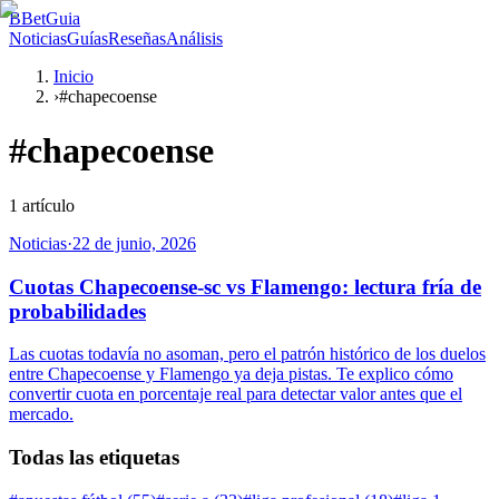
B
BetGuia
Noticias
Guías
Reseñas
Análisis
Inicio
›
#chapecoense
#
chapecoense
1
artículo
Noticias
·
22 de junio, 2026
Cuotas Chapecoense-sc vs Flamengo: lectura fría de
probabilidades
Las cuotas todavía no asoman, pero el patrón histórico de los duelos
entre Chapecoense y Flamengo ya deja pistas. Te explico cómo
convertir cuota en porcentaje real para detectar valor antes que el
mercado.
Todas las etiquetas