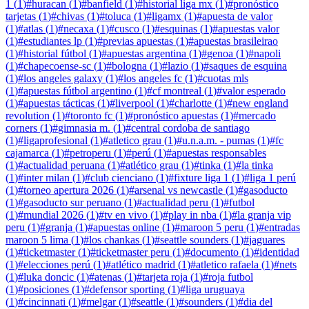
1
(
1
)
#
huracan
(
1
)
#
banfield
(
1
)
#
historial liga mx
(
1
)
#
pronóstico
tarjetas
(
1
)
#
chivas
(
1
)
#
toluca
(
1
)
#
ligamx
(
1
)
#
apuesta de valor
(
1
)
#
atlas
(
1
)
#
necaxa
(
1
)
#
cusco
(
1
)
#
esquinas
(
1
)
#
apuestas valor
(
1
)
#
estudiantes lp
(
1
)
#
previas apuestas
(
1
)
#
apuestas brasileirao
(
1
)
#
historial fútbol
(
1
)
#
apuestas argentina
(
1
)
#
genoa
(
1
)
#
napoli
(
1
)
#
chapecoense-sc
(
1
)
#
bologna
(
1
)
#
lazio
(
1
)
#
saques de esquina
(
1
)
#
los angeles galaxy
(
1
)
#
los angeles fc
(
1
)
#
cuotas mls
(
1
)
#
apuestas fútbol argentino
(
1
)
#
cf montreal
(
1
)
#
valor esperado
(
1
)
#
apuestas tácticas
(
1
)
#
liverpool
(
1
)
#
charlotte
(
1
)
#
new england
revolution
(
1
)
#
toronto fc
(
1
)
#
pronóstico apuestas
(
1
)
#
mercado
corners
(
1
)
#
gimnasia m.
(
1
)
#
central cordoba de santiago
(
1
)
#
ligaprofesional
(
1
)
#
atletico grau
(
1
)
#
u.n.a.m. - pumas
(
1
)
#
fc
cajamarca
(
1
)
#
petroperu
(
1
)
#
perú
(
1
)
#
apuestas responsables
(
1
)
#
actualidad peruana
(
1
)
#
atlético grau
(
1
)
#
tinka
(
1
)
#
la tinka
(
1
)
#
inter milan
(
1
)
#
club cienciano
(
1
)
#
fixture liga 1
(
1
)
#
liga 1 perú
(
1
)
#
torneo apertura 2026
(
1
)
#
arsenal vs newcastle
(
1
)
#
gasoducto
(
1
)
#
gasoducto sur peruano
(
1
)
#
actualidad peru
(
1
)
#
futbol
(
1
)
#
mundial 2026
(
1
)
#
tv en vivo
(
1
)
#
play in nba
(
1
)
#
la granja vip
peru
(
1
)
#
granja
(
1
)
#
apuestas online
(
1
)
#
maroon 5 peru
(
1
)
#
entradas
maroon 5 lima
(
1
)
#
los chankas
(
1
)
#
seattle sounders
(
1
)
#
jaguares
(
1
)
#
ticketmaster
(
1
)
#
ticketmaster peru
(
1
)
#
documento
(
1
)
#
identidad
(
1
)
#
elecciones perú
(
1
)
#
atlético madrid
(
1
)
#
atletico rafaela
(
1
)
#
nets
(
1
)
#
luka doncic
(
1
)
#
atenas
(
1
)
#
tarjeta roja
(
1
)
#
roja futbol
(
1
)
#
posiciones
(
1
)
#
defensor sporting
(
1
)
#
liga uruguaya
(
1
)
#
cincinnati
(
1
)
#
melgar
(
1
)
#
seattle
(
1
)
#
sounders
(
1
)
#
dia del