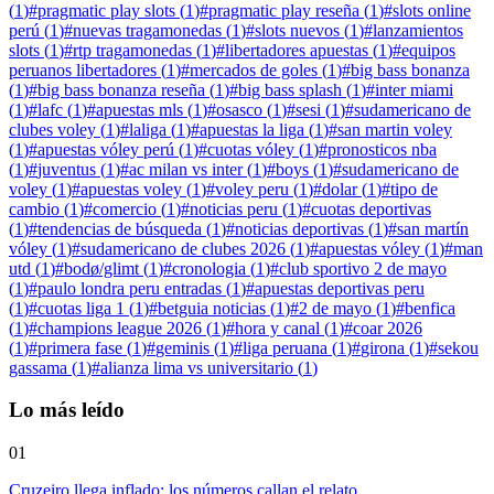
(
1
)
#
pragmatic play slots
(
1
)
#
pragmatic play reseña
(
1
)
#
slots online
perú
(
1
)
#
nuevas tragamonedas
(
1
)
#
slots nuevos
(
1
)
#
lanzamientos
slots
(
1
)
#
rtp tragamonedas
(
1
)
#
libertadores apuestas
(
1
)
#
equipos
peruanos libertadores
(
1
)
#
mercados de goles
(
1
)
#
big bass bonanza
(
1
)
#
big bass bonanza reseña
(
1
)
#
big bass splash
(
1
)
#
inter miami
(
1
)
#
lafc
(
1
)
#
apuestas mls
(
1
)
#
osasco
(
1
)
#
sesi
(
1
)
#
sudamericano de
clubes voley
(
1
)
#
laliga
(
1
)
#
apuestas la liga
(
1
)
#
san martin voley
(
1
)
#
apuestas vóley perú
(
1
)
#
cuotas vóley
(
1
)
#
pronosticos nba
(
1
)
#
juventus
(
1
)
#
ac milan vs inter
(
1
)
#
boys
(
1
)
#
sudamericano de
voley
(
1
)
#
apuestas voley
(
1
)
#
voley peru
(
1
)
#
dolar
(
1
)
#
tipo de
cambio
(
1
)
#
comercio
(
1
)
#
noticias peru
(
1
)
#
cuotas deportivas
(
1
)
#
tendencias de búsqueda
(
1
)
#
noticias deportivas
(
1
)
#
san martín
vóley
(
1
)
#
sudamericano de clubes 2026
(
1
)
#
apuestas vóley
(
1
)
#
man
utd
(
1
)
#
bodø/glimt
(
1
)
#
cronologia
(
1
)
#
club sportivo 2 de mayo
(
1
)
#
paulo londra peru entradas
(
1
)
#
apuestas deportivas peru
(
1
)
#
cuotas liga 1
(
1
)
#
betguia noticias
(
1
)
#
2 de mayo
(
1
)
#
benfica
(
1
)
#
champions league 2026
(
1
)
#
hora y canal
(
1
)
#
coar 2026
(
1
)
#
primera fase
(
1
)
#
geminis
(
1
)
#
liga peruana
(
1
)
#
girona
(
1
)
#
sekou
gassama
(
1
)
#
alianza lima vs universitario
(
1
)
Lo más leído
01
Cruzeiro llega inflado: los números callan el relato