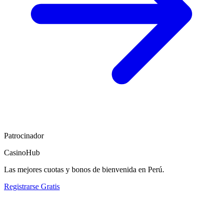
Patrocinador
CasinoHub
Las mejores cuotas y bonos de bienvenida en Perú.
Registrarse Gratis