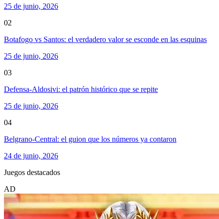
25 de junio, 2026
02
Botafogo vs Santos: el verdadero valor se esconde en las esquinas
25 de junio, 2026
03
Defensa-Aldosivi: el patrón histórico que se repite
25 de junio, 2026
04
Belgrano-Central: el guion que los números ya contaron
24 de junio, 2026
Juegos destacados
AD