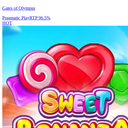
Gates of Olympus
Pragmatic Play
RTP
96.5
%
HOT