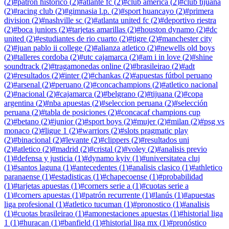
(
2
)
#
patrón histórico
(
2
)
#
atlante fc
(
2
)
#
club america
(
2
)
#
club tijuana
(
2
)
#
racing club
(
2
)
#
gimnasia l.p.
(
2
)
#
sport huancayo
(
2
)
#
primera
division
(
2
)
#
nashville sc
(
2
)
#
atlanta united fc
(
2
)
#
deportivo riestra
(
2
)
#
boca juniors
(
2
)
#
tarjetas amarillas
(
2
)
#
houston dynamo
(
2
)
#
dc
united
(
2
)
#
estudiantes de rio cuarto
(
2
)
#
tigre
(
2
)
#
manchester city
(
2
)
#
juan pablo ii college
(
2
)
#
alianza atletico
(
2
)
#
newells old boys
(
2
)
#
talleres cordoba
(
2
)
#
utc cajamarca
(
2
)
#
am i in love
(
2
)
#
shine
soundtrack
(
2
)
#
tragamonedas online
(
2
)
#
brasileirao
(
2
)
#
adt
(
2
)
#
resultados
(
2
)
#
inter
(
2
)
#
chankas
(
2
)
#
apuestas fútbol peruano
(
2
)
#
arsenal
(
2
)
#
peruano
(
2
)
#
concachampions
(
2
)
#
atletico nacional
(
2
)
#
nacional
(
2
)
#
cajamarca
(
2
)
#
belgrano
(
2
)
#
tijuana
(
2
)
#
copa
argentina
(
2
)
#
nba apuestas
(
2
)
#
seleccion peruana
(
2
)
#
selección
peruana
(
2
)
#
tabla de posiciones
(
2
)
#
concacaf champions cup
(
2
)
#
betano
(
2
)
#
junior
(
2
)
#
sport boys
(
2
)
#
mujer
(
2
)
#
milan
(
2
)
#
psg vs
monaco
(
2
)
#
ligue 1
(
2
)
#
warriors
(
2
)
#
slots pragmatic play
(
2
)
#
binacional
(
2
)
#
levante
(
2
)
#
clippers
(
2
)
#
resultados uni
(
2
)
#
atletico
(
2
)
#
madrid
(
2
)
#
cristal
(
2
)
#
voley
(
2
)
#
analisis previo
(
1
)
#
defensa y justicia
(
1
)
#
dynamo kyiv
(
1
)
#
universitatea cluj
(
1
)
#
santos laguna
(
1
)
#
antecedentes
(
1
)
#
analisis clasico
(
1
)
#
athletico
paranaense
(
1
)
#
estadisticas
(
1
)
#
chapecoense
(
1
)
#
probabilidad
(
1
)
#
tarjetas apuestas
(
1
)
#
corners serie a
(
1
)
#
cuotas serie a
(
1
)
#
corners apuestas
(
1
)
#
patrón recurrente
(
1
)
#
lanús
(
1
)
#
apuestas
liga profesional
(
1
)
#
atletico tucuman
(
1
)
#
pronostico
(
1
)
#
analisis
(
1
)
#
cuotas brasileirao
(
1
)
#
amonestaciones apuestas
(
1
)
#
historial liga
1
(
1
)
#
huracan
(
1
)
#
banfield
(
1
)
#
historial liga mx
(
1
)
#
pronóstico