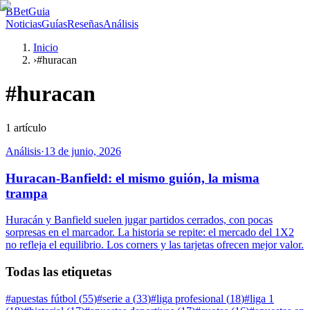
B
BetGuia
Noticias
Guías
Reseñas
Análisis
Inicio
›
#huracan
#
huracan
1
artículo
Análisis
·
13 de junio, 2026
Huracan-Banfield: el mismo guión, la misma
trampa
Huracán y Banfield suelen jugar partidos cerrados, con pocas
sorpresas en el marcador. La historia se repite: el mercado del 1X2
no refleja el equilibrio. Los corners y las tarjetas ofrecen mejor valor.
Todas las etiquetas
#
apuestas fútbol
(
55
)
#
serie a
(
33
)
#
liga profesional
(
18
)
#
liga 1