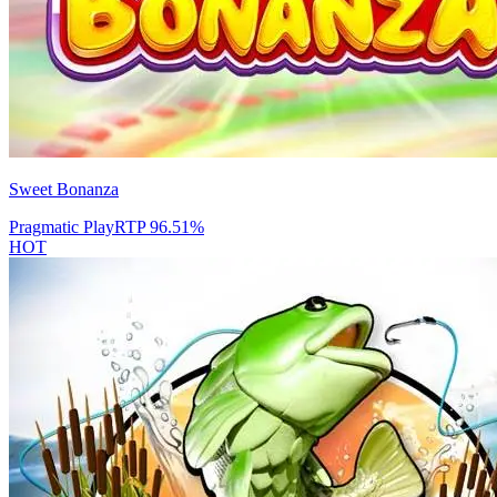
Sweet Bonanza
Pragmatic Play
RTP
96.51
%
HOT