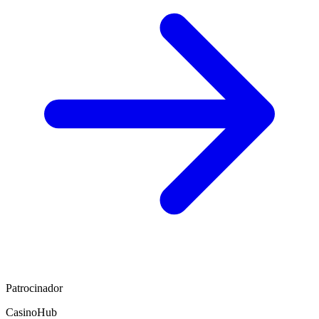
Patrocinador
CasinoHub