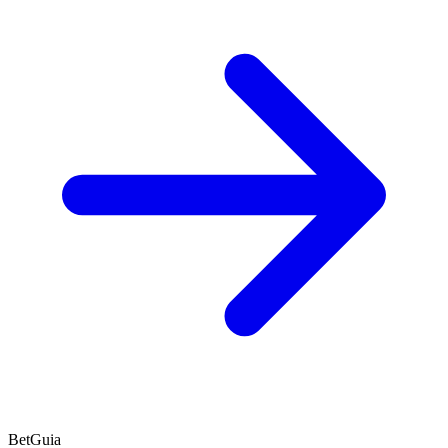
BetGuia