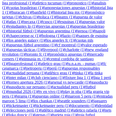
liga profesional
(
1
)
#
atletico tucuman
(
1
)
#
pronostico
(
1
)
#
analisis
(
1
)
#
cuotas brasileirao
(
1
)
#
amonestaciones apuestas
(
1
)
#
historial liga
1
(
1
)
#
huracan
(
1
)
#
banfield
(
1
)
#
historial liga mx
(
1
)
#
pronóstico
tarjetas
(
1
)
#
chivas
(
1
)
#
toluca
(
1
)
#
ligamx
(
1
)
#
apuesta de valor
(
1
)
#
atlas
(
1
)
#
necaxa
(
1
)
#
cusco
(
1
)
#
esquinas
(
1
)
#
apuestas valor
(
1
)
#
estudiantes lp
(
1
)
#
previas apuestas
(
1
)
#
apuestas brasileirao
(
1
)
#
historial fútbol
(
1
)
#
apuestas argentina
(
1
)
#
genoa
(
1
)
#
napoli
(
1
)
#
chapecoense-sc
(
1
)
#
bologna
(
1
)
#
lazio
(
1
)
#
saques de esquina
(
1
)
#
los angeles galaxy
(
1
)
#
los angeles fc
(
1
)
#
cuotas mls
(
1
)
#
apuestas fútbol argentino
(
1
)
#
cf montreal
(
1
)
#
valor esperado
(
1
)
#
apuestas tácticas
(
1
)
#
liverpool
(
1
)
#
charlotte
(
1
)
#
new england
revolution
(
1
)
#
toronto fc
(
1
)
#
pronóstico apuestas
(
1
)
#
mercado
corners
(
1
)
#
gimnasia m.
(
1
)
#
central cordoba de santiago
(
1
)
#
ligaprofesional
(
1
)
#
atletico grau
(
1
)
#
u.n.a.m. - pumas
(
1
)
#
fc
cajamarca
(
1
)
#
petroperu
(
1
)
#
perú
(
1
)
#
apuestas responsables
(
1
)
#
actualidad peruana
(
1
)
#
atlético grau
(
1
)
#
tinka
(
1
)
#
la tinka
(
1
)
#
inter milan
(
1
)
#
club cienciano
(
1
)
#
fixture liga 1
(
1
)
#
liga 1 perú
(
1
)
#
torneo apertura 2026
(
1
)
#
arsenal vs newcastle
(
1
)
#
gasoducto
(
1
)
#
gasoducto sur peruano
(
1
)
#
actualidad peru
(
1
)
#
futbol
(
1
)
#
mundial 2026
(
1
)
#
tv en vivo
(
1
)
#
play in nba
(
1
)
#
la granja vip
peru
(
1
)
#
granja
(
1
)
#
apuestas online
(
1
)
#
maroon 5 peru
(
1
)
#
entradas
maroon 5 lima
(
1
)
#
los chankas
(
1
)
#
seattle sounders
(
1
)
#
jaguares
(
1
)
#
ticketmaster
(
1
)
#
ticketmaster peru
(
1
)
#
documento
(
1
)
#
identidad
(
1
)
#
elecciones perú
(
1
)
#
atlético madrid
(
1
)
#
atletico rafaela
(
1
)
#
nets
(
1
)
#
luka doncic
(
1
)
#
atenas
(
1
)
#
tarjeta roja
(
1
)
#
roja futbol