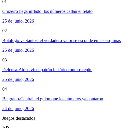
01
Cruzeiro llega inflado: los números callan el relato
25 de junio, 2026
02
Botafogo vs Santos: el verdadero valor se esconde en las esquinas
25 de junio, 2026
03
Defensa-Aldosivi: el patrón histórico que se repite
25 de junio, 2026
04
Belgrano-Central: el guion que los números ya contaron
24 de junio, 2026
Juegos destacados
AD