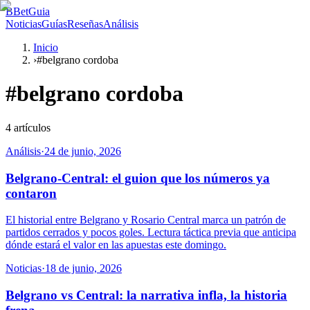
B
BetGuia
Noticias
Guías
Reseñas
Análisis
Inicio
›
#belgrano cordoba
#
belgrano cordoba
4
artículos
Análisis
·
24 de junio, 2026
Belgrano-Central: el guion que los números ya
contaron
El historial entre Belgrano y Rosario Central marca un patrón de
partidos cerrados y pocos goles. Lectura táctica previa que anticipa
dónde estará el valor en las apuestas este domingo.
Noticias
·
18 de junio, 2026
Belgrano vs Central: la narrativa infla, la historia