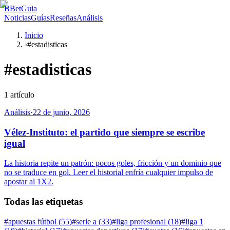
B
BetGuia
Noticias
Guías
Reseñas
Análisis
Inicio
›
#estadisticas
#
estadisticas
1
artículo
Análisis
·
22 de junio, 2026
Vélez-Instituto: el partido que siempre se escribe
igual
La historia repite un patrón: pocos goles, fricción y un dominio que
no se traduce en gol. Leer el historial enfría cualquier impulso de
apostar al 1X2.
Todas las etiquetas
#
apuestas fútbol
(
55
)
#
serie a
(
33
)
#
liga profesional
(
18
)
#
liga 1