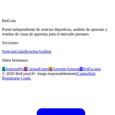
BetGuia
Portal independiente de noticias deportivas, análisis de apuestas y
reseñas de casas de apuestas para el mercado peruano.
Secciones
Noticias
Guías
Reseñas
Análisis
Sitios hermanos
A
ApuestaPro
C
CuotasExpert
A
AprendeApuesta
B
BetEscuela
©
2026
BetGuia
|
18+ Juega responsablemente
|
CasinoHub
Registrarse Gratis