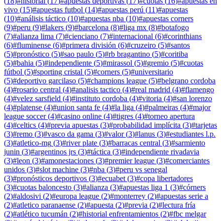
(
18
)
#
historial
(
17
)
#
apuestas deportivas
(
17
)
#
cuotas
(
16
)
#
apuestas en
vivo
(
15
)
#
apuestas futbol
(
14
)
#
apuestas perú
(
11
)
#
apuestas
(
10
)
#
análisis táctico
(
10
)
#
apuestas nba
(
10
)
#
apuestas corners
(
9
)
#
peru
(
9
)
#
lakers
(
9
)
#
barcelona
(
8
)
#
liga mx
(
8
)
#
botafogo
(
7
)
#
alianza lima
(
7
)
#
cienciano
(
7
)
#
internacional
(
6
)
#
corinthians
(
6
)
#
fluminense
(
6
)
#
primera división
(
6
)
#
cruzeiro
(
5
)
#
santos
(
5
)
#
pronóstico
(
5
)
#
sao paulo
(
5
)
#
rb bragantino
(
5
)
#
coritiba
(
5
)
#
bahia
(
5
)
#
independiente
(
5
)
#
mirassol
(
5
)
#
gremio
(
5
)
#
cuotas
fútbol
(
5
)
#
sporting cristal
(
5
)
#
corners
(
5
)
#
universitario
(
5
)
#
deportivo garcilaso
(
5
)
#
champions league
(
5
)
#
belgrano cordoba
(
4
)
#
rosario central
(
4
)
#
analisis tactico
(
4
)
#
real madrid
(
4
)
#
flamengo
(
4
)
#
velez sarsfield
(
4
)
#
instituto cordoba
(
4
)
#
vitoria
(
4
)
#
san lorenzo
(
4
)
#
platense
(
4
)
#
union santa fe
(
4
)
#
la liga
(
4
)
#
palmeiras
(
4
)
#
major
league soccer
(
4
)
#
casino online
(
4
)
#
tigres
(
4
)
#
torneo apertura
(
4
)
#
celtics
(
4
)
#
previa apuestas
(
3
)
#
probabilidad implícita
(
3
)
#
tarjetas
(
3
)
#
remo
(
3
)
#
vasco da gama
(
3
)
#
valor
(
3
)
#
lanus
(
3
)
#
estudiantes l.p.
(
3
)
#
atletico-mg
(
3
)
#
river plate
(
3
)
#
barracas central
(
3
)
#
sarmiento
junin
(
3
)
#
argentinos jrs
(
3
)
#
táctica
(
3
)
#
independiente rivadavia
(
3
)
#
leon
(
3
)
#
amonestaciones
(
3
)
#
premier league
(
3
)
#
comerciantes
unidos
(
3
)
#
slot machine
(
3
)
#
nba
(
3
)
#
peru vs senegal
(
3
)
#
pronósticos deportivos
(
3
)
#
ecuabet
(
3
)
#
copa libertadores
(
3
)
#
cuotas baloncesto
(
3
)
#
alianza
(
3
)
#
apuestas liga 1
(
3
)
#
córners
(
2
)
#
aldosivi
(
2
)
#
europa league
(
2
)
#
monterrey
(
2
)
#
apuestas serie a
(
2
)
#
atletico paranaense
(
2
)
#
apuesta
(
2
)
#
previa
(
2
)
#
lectura fría
(
2
)
#
atlético tucumán
(
2
)
#
historial enfrentamientos
(
2
)
#
fbc melgar