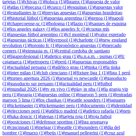
tarjetas
(
1
)
#
chivas
(
1
)
#
toluca
(
1
)
#
ligamx
(
1
)
#
apuesta de valor
(
1
)
#
atlas
(
1
)
#
necaxa
(
1
)
#
cusco
(
1
)
#
esquinas
(
1
)
#
apuestas valor
(
1
)
#
estudiantes lp
(
1
)
#
previas apuestas
(
1
)
#
apuestas brasileirao
(
1
)
#
historial fútbol
(
1
)
#
apuestas argentina
(
1
)
#
genoa
(
1
)
#
napoli
(
1
)
#
chapecoense-sc
(
1
)
#
bologna
(
1
)
#
lazio
(
1
)
#
saques de esquina
(
1
)
#
los angeles galaxy
(
1
)
#
los angeles fc
(
1
)
#
cuotas mls
(
1
)
#
apuestas fútbol argentino
(
1
)
#
cf montreal
(
1
)
#
valor esperado
(
1
)
#
apuestas tácticas
(
1
)
#
liverpool
(
1
)
#
charlotte
(
1
)
#
new england
revolution
(
1
)
#
toronto fc
(
1
)
#
pronóstico apuestas
(
1
)
#
mercado
corners
(
1
)
#
gimnasia m.
(
1
)
#
central cordoba de santiago
(
1
)
#
ligaprofesional
(
1
)
#
atletico grau
(
1
)
#
u.n.a.m. - pumas
(
1
)
#
fc
cajamarca
(
1
)
#
petroperu
(
1
)
#
perú
(
1
)
#
apuestas responsables
(
1
)
#
actualidad peruana
(
1
)
#
atlético grau
(
1
)
#
tinka
(
1
)
#
la tinka
(
1
)
#
inter milan
(
1
)
#
club cienciano
(
1
)
#
fixture liga 1
(
1
)
#
liga 1 perú
(
1
)
#
torneo apertura 2026
(
1
)
#
arsenal vs newcastle
(
1
)
#
gasoducto
(
1
)
#
gasoducto sur peruano
(
1
)
#
actualidad peru
(
1
)
#
futbol
(
1
)
#
mundial 2026
(
1
)
#
tv en vivo
(
1
)
#
play in nba
(
1
)
#
la granja vip
peru
(
1
)
#
granja
(
1
)
#
apuestas online
(
1
)
#
maroon 5 peru
(
1
)
#
entradas
maroon 5 lima
(
1
)
#
los chankas
(
1
)
#
seattle sounders
(
1
)
#
jaguares
(
1
)
#
ticketmaster
(
1
)
#
ticketmaster peru
(
1
)
#
documento
(
1
)
#
identidad
(
1
)
#
elecciones perú
(
1
)
#
atlético madrid
(
1
)
#
atletico rafaela
(
1
)
#
nets
(
1
)
#
luka doncic
(
1
)
#
atenas
(
1
)
#
tarjeta roja
(
1
)
#
roja futbol
(
1
)
#
posiciones
(
1
)
#
defensor sporting
(
1
)
#
liga uruguaya
(
1
)
#
cincinnati
(
1
)
#
melgar
(
1
)
#
seattle
(
1
)
#
sounders
(
1
)
#
dia del
hombre
(
1
)
#
marzo
(
1
)
#
betis
(
1
)
#
manuel pellegrini
(
1
)
#
cruz azul