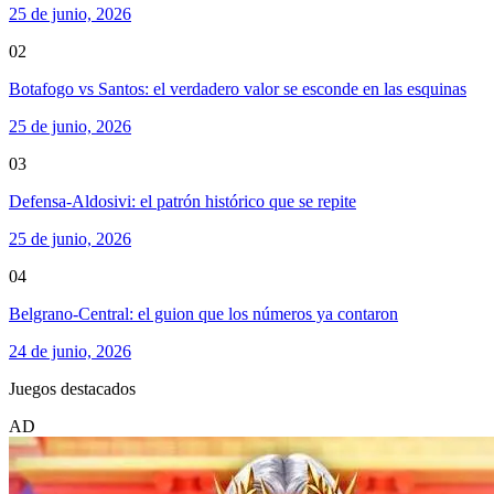
25 de junio, 2026
02
Botafogo vs Santos: el verdadero valor se esconde en las esquinas
25 de junio, 2026
03
Defensa-Aldosivi: el patrón histórico que se repite
25 de junio, 2026
04
Belgrano-Central: el guion que los números ya contaron
24 de junio, 2026
Juegos destacados
AD