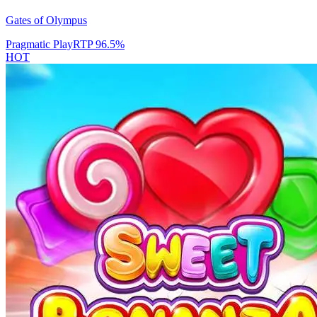
Gates of Olympus
Pragmatic Play
RTP
96.5
%
HOT