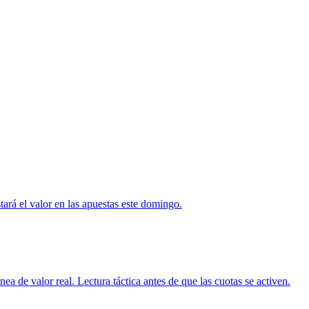
tará el valor en las apuestas este domingo.
ea de valor real. Lectura táctica antes de que las cuotas se activen.