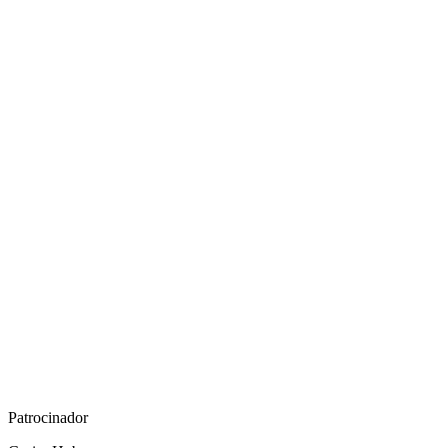
Patrocinador