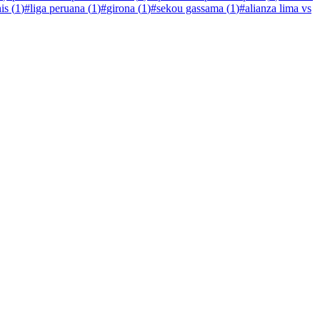
is
(
1
)
#
liga peruana
(
1
)
#
girona
(
1
)
#
sekou gassama
(
1
)
#
alianza lima vs