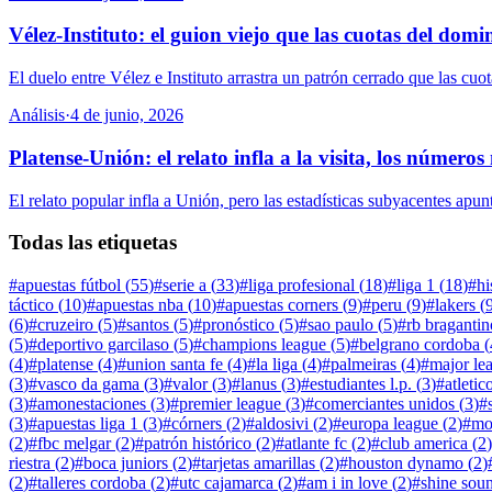
Vélez-Instituto: el guion viejo que las cuotas del dom
El duelo entre Vélez e Instituto arrastra un patrón cerrado que las cuot
Análisis
·
4 de junio, 2026
Platense-Unión: el relato infla a la visita, los números
El relato popular infla a Unión, pero las estadísticas subyacentes apun
Todas las etiquetas
#
apuestas fútbol
(
55
)
#
serie a
(
33
)
#
liga profesional
(
18
)
#
liga 1
(
18
)
#
hi
táctico
(
10
)
#
apuestas nba
(
10
)
#
apuestas corners
(
9
)
#
peru
(
9
)
#
lakers
(
(
6
)
#
cruzeiro
(
5
)
#
santos
(
5
)
#
pronóstico
(
5
)
#
sao paulo
(
5
)
#
rb bragantin
(
5
)
#
deportivo garcilaso
(
5
)
#
champions league
(
5
)
#
belgrano cordoba
(
(
4
)
#
platense
(
4
)
#
union santa fe
(
4
)
#
la liga
(
4
)
#
palmeiras
(
4
)
#
major le
(
3
)
#
vasco da gama
(
3
)
#
valor
(
3
)
#
lanus
(
3
)
#
estudiantes l.p.
(
3
)
#
atleti
(
3
)
#
amonestaciones
(
3
)
#
premier league
(
3
)
#
comerciantes unidos
(
3
)
#
(
3
)
#
apuestas liga 1
(
3
)
#
córners
(
2
)
#
aldosivi
(
2
)
#
europa league
(
2
)
#
mo
(
2
)
#
fbc melgar
(
2
)
#
patrón histórico
(
2
)
#
atlante fc
(
2
)
#
club america
(
2
)
riestra
(
2
)
#
boca juniors
(
2
)
#
tarjetas amarillas
(
2
)
#
houston dynamo
(
2
)
(
2
)
#
talleres cordoba
(
2
)
#
utc cajamarca
(
2
)
#
am i in love
(
2
)
#
shine sou