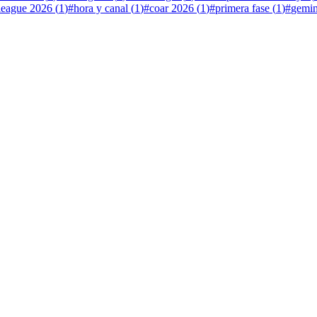
league 2026
(
1
)
#
hora y canal
(
1
)
#
coar 2026
(
1
)
#
primera fase
(
1
)
#
gemin