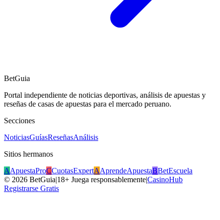
BetGuia
Portal independiente de noticias deportivas, análisis de apuestas y
reseñas de casas de apuestas para el mercado peruano.
Secciones
Noticias
Guías
Reseñas
Análisis
Sitios hermanos
A
ApuestaPro
C
CuotasExpert
A
AprendeApuesta
B
BetEscuela
©
2026
BetGuia
|
18+ Juega responsablemente
|
CasinoHub
Registrarse Gratis