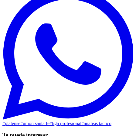
#
platense
#
union santa fe
#
liga profesional
#
analisis tactico
Te puede interesar