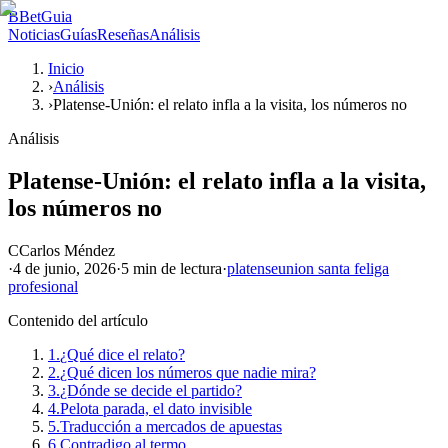
B
BetGuia
Noticias
Guías
Reseñas
Análisis
Inicio
›
Análisis
›
Platense-Unión: el relato infla a la visita, los números no
Análisis
Platense-Unión: el relato infla a la visita,
los números no
C
Carlos Méndez
·
4 de junio, 2026
·
5 min
de lectura
·
platense
union santa fe
liga
profesional
Contenido del artículo
1.
¿Qué dice el relato?
2.
¿Qué dicen los números que nadie mira?
3.
¿Dónde se decide el partido?
4.
Pelota parada, el dato invisible
5.
Traducción a mercados de apuestas
6.
Contradigo al termo