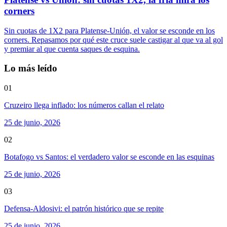
corners
Sin cuotas de 1X2 para Platense-Unión, el valor se esconde en los
corners. Repasamos por qué este cruce suele castigar al que va al gol
y premiar al que cuenta saques de esquina.
Lo más leído
01
Cruzeiro llega inflado: los números callan el relato
25 de junio, 2026
02
Botafogo vs Santos: el verdadero valor se esconde en las esquinas
25 de junio, 2026
03
Defensa-Aldosivi: el patrón histórico que se repite
25 de junio, 2026