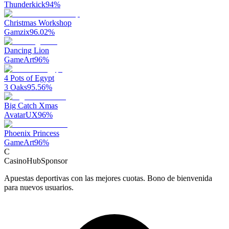
Thunderkick
94
%
Christmas Workshop
Gamzix
96.02
%
Dancing Lion
GameArt
96
%
4 Pots of Egypt
3 Oaks
95.56
%
Big Catch Xmas
AvatarUX
96
%
Phoenix Princess
GameArt
96
%
C
CasinoHub
Sponsor
Apuestas deportivas con las mejores cuotas. Bono de bienvenida
para nuevos usuarios.