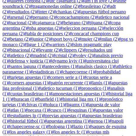
(
2
)
#
talleres cordoba
(
2
)
#
utc cajamarca
(
2
)
#
am i in love
(
2
)
#
shine
soundtrack
(
2
)
#
tragamonedas online
(
2
)
#
brasileirao
(
2
)
#
adt
(
2
)
#
resultados
(
2
)
#
inter
(
2
)
#
chankas
(
2
)
#
apuestas fútbol peruano
(
2
)
#
arsenal
(
2
)
#
peruano
(
2
)
#
concachampions
(
2
)
#
atletico nacional
(
2
)
#
nacional
(
2
)
#
cajamarca
(
2
)
#
belgrano
(
2
)
#
tijuana
(
2
)
#
copa
argentina
(
2
)
#
nba apuestas
(
2
)
#
seleccion peruana
(
2
)
#
selección
peruana
(
2
)
#
tabla de posiciones
(
2
)
#
concacaf champions cup
(
2
)
#
betano
(
2
)
#
junior
(
2
)
#
sport boys
(
2
)
#
mujer
(
2
)
#
milan
(
2
)
#
psg vs
monaco
(
2
)
#
ligue 1
(
2
)
#
warriors
(
2
)
#
slots pragmatic play
(
2
)
#
binacional
(
2
)
#
levante
(
2
)
#
clippers
(
2
)
#
resultados uni
(
2
)
#
atletico
(
2
)
#
madrid
(
2
)
#
cristal
(
2
)
#
voley
(
2
)
#
analisis previo
(
1
)
#
defensa y justicia
(
1
)
#
dynamo kyiv
(
1
)
#
universitatea cluj
(
1
)
#
santos laguna
(
1
)
#
antecedentes
(
1
)
#
analisis clasico
(
1
)
#
athletico
paranaense
(
1
)
#
estadisticas
(
1
)
#
chapecoense
(
1
)
#
probabilidad
(
1
)
#
tarjetas apuestas
(
1
)
#
corners serie a
(
1
)
#
cuotas serie a
(
1
)
#
corners apuestas
(
1
)
#
patrón recurrente
(
1
)
#
lanús
(
1
)
#
apuestas
liga profesional
(
1
)
#
atletico tucuman
(
1
)
#
pronostico
(
1
)
#
analisis
(
1
)
#
cuotas brasileirao
(
1
)
#
amonestaciones apuestas
(
1
)
#
historial liga
1
(
1
)
#
huracan
(
1
)
#
banfield
(
1
)
#
historial liga mx
(
1
)
#
pronóstico
tarjetas
(
1
)
#
chivas
(
1
)
#
toluca
(
1
)
#
ligamx
(
1
)
#
apuesta de valor
(
1
)
#
atlas
(
1
)
#
necaxa
(
1
)
#
cusco
(
1
)
#
esquinas
(
1
)
#
apuestas valor
(
1
)
#
estudiantes lp
(
1
)
#
previas apuestas
(
1
)
#
apuestas brasileirao
(
1
)
#
historial fútbol
(
1
)
#
apuestas argentina
(
1
)
#
genoa
(
1
)
#
napoli
(
1
)
#
chapecoense-sc
(
1
)
#
bologna
(
1
)
#
lazio
(
1
)
#
saques de esquina
(
1
)
#
los angeles galaxy
(
1
)
#
los angeles fc
(
1
)
#
cuotas mls