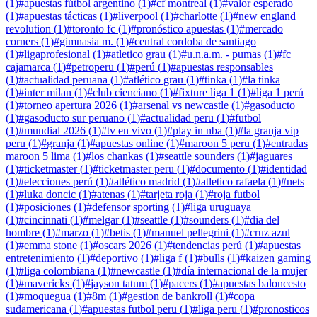
(
1
)
#
apuestas fútbol argentino
(
1
)
#
cf montreal
(
1
)
#
valor esperado
(
1
)
#
apuestas tácticas
(
1
)
#
liverpool
(
1
)
#
charlotte
(
1
)
#
new england
revolution
(
1
)
#
toronto fc
(
1
)
#
pronóstico apuestas
(
1
)
#
mercado
corners
(
1
)
#
gimnasia m.
(
1
)
#
central cordoba de santiago
(
1
)
#
ligaprofesional
(
1
)
#
atletico grau
(
1
)
#
u.n.a.m. - pumas
(
1
)
#
fc
cajamarca
(
1
)
#
petroperu
(
1
)
#
perú
(
1
)
#
apuestas responsables
(
1
)
#
actualidad peruana
(
1
)
#
atlético grau
(
1
)
#
tinka
(
1
)
#
la tinka
(
1
)
#
inter milan
(
1
)
#
club cienciano
(
1
)
#
fixture liga 1
(
1
)
#
liga 1 perú
(
1
)
#
torneo apertura 2026
(
1
)
#
arsenal vs newcastle
(
1
)
#
gasoducto
(
1
)
#
gasoducto sur peruano
(
1
)
#
actualidad peru
(
1
)
#
futbol
(
1
)
#
mundial 2026
(
1
)
#
tv en vivo
(
1
)
#
play in nba
(
1
)
#
la granja vip
peru
(
1
)
#
granja
(
1
)
#
apuestas online
(
1
)
#
maroon 5 peru
(
1
)
#
entradas
maroon 5 lima
(
1
)
#
los chankas
(
1
)
#
seattle sounders
(
1
)
#
jaguares
(
1
)
#
ticketmaster
(
1
)
#
ticketmaster peru
(
1
)
#
documento
(
1
)
#
identidad
(
1
)
#
elecciones perú
(
1
)
#
atlético madrid
(
1
)
#
atletico rafaela
(
1
)
#
nets
(
1
)
#
luka doncic
(
1
)
#
atenas
(
1
)
#
tarjeta roja
(
1
)
#
roja futbol
(
1
)
#
posiciones
(
1
)
#
defensor sporting
(
1
)
#
liga uruguaya
(
1
)
#
cincinnati
(
1
)
#
melgar
(
1
)
#
seattle
(
1
)
#
sounders
(
1
)
#
dia del
hombre
(
1
)
#
marzo
(
1
)
#
betis
(
1
)
#
manuel pellegrini
(
1
)
#
cruz azul
(
1
)
#
emma stone
(
1
)
#
oscars 2026
(
1
)
#
tendencias perú
(
1
)
#
apuestas
entretenimiento
(
1
)
#
deportivo
(
1
)
#
liga f
(
1
)
#
bulls
(
1
)
#
kaizen gaming
(
1
)
#
liga colombiana
(
1
)
#
newcastle
(
1
)
#
día internacional de la mujer
(
1
)
#
mavericks
(
1
)
#
jayson tatum
(
1
)
#
pacers
(
1
)
#
apuestas baloncesto
(
1
)
#
moquegua
(
1
)
#
8m
(
1
)
#
gestion de bankroll
(
1
)
#
copa
sudamericana
(
1
)
#
apuestas futbol peru
(
1
)
#
liga peru
(
1
)
#
pronosticos