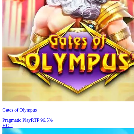
Gates of Olympus
Pragmatic Play
RTP
96.5
%
HOT