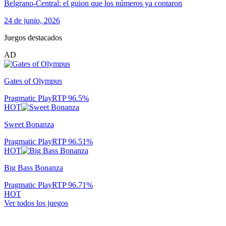
Belgrano-Central: el guion que los números ya contaron
24 de junio, 2026
Juegos destacados
AD
Gates of Olympus
Pragmatic Play
RTP
96.5
%
HOT
Sweet Bonanza
Pragmatic Play
RTP
96.51
%
HOT
Big Bass Bonanza
Pragmatic Play
RTP
96.71
%
HOT
Ver todos los juegos