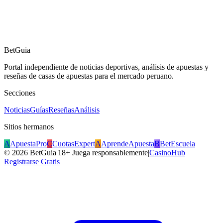
BetGuia
Portal independiente de noticias deportivas, análisis de apuestas y
reseñas de casas de apuestas para el mercado peruano.
Secciones
Noticias
Guías
Reseñas
Análisis
Sitios hermanos
A
ApuestaPro
C
CuotasExpert
A
AprendeApuesta
B
BetEscuela
©
2026
BetGuia
|
18+ Juega responsablemente
|
CasinoHub
Registrarse Gratis