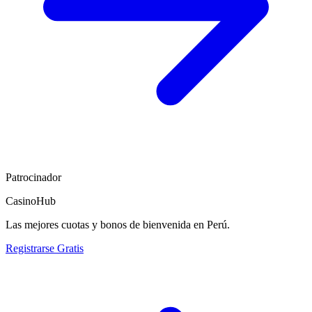
Patrocinador
CasinoHub
Las mejores cuotas y bonos de bienvenida en Perú.
Registrarse Gratis