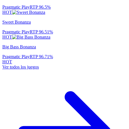
Pragmatic Play
RTP
96.5
%
HOT
Sweet Bonanza
Pragmatic Play
RTP
96.51
%
HOT
Big Bass Bonanza
Pragmatic Play
RTP
96.71
%
HOT
Ver todos los juegos