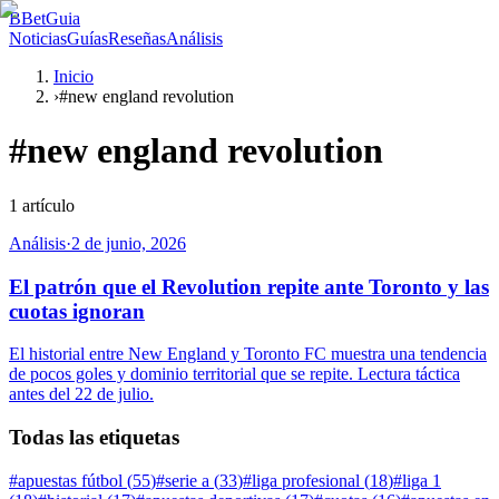
B
BetGuia
Noticias
Guías
Reseñas
Análisis
Inicio
›
#new england revolution
#
new england revolution
1
artículo
Análisis
·
2 de junio, 2026
El patrón que el Revolution repite ante Toronto y las
cuotas ignoran
El historial entre New England y Toronto FC muestra una tendencia
de pocos goles y dominio territorial que se repite. Lectura táctica
antes del 22 de julio.
Todas las etiquetas
#
apuestas fútbol
(
55
)
#
serie a
(
33
)
#
liga profesional
(
18
)
#
liga 1