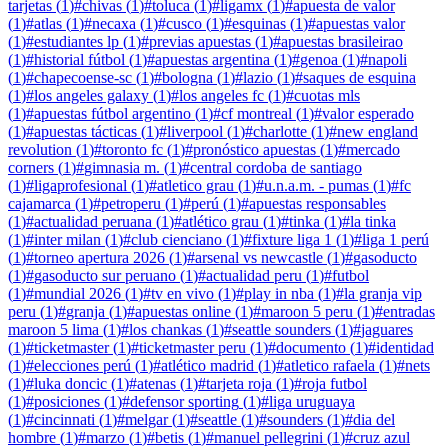
tarjetas
(
1
)
#
chivas
(
1
)
#
toluca
(
1
)
#
ligamx
(
1
)
#
apuesta de valor
(
1
)
#
atlas
(
1
)
#
necaxa
(
1
)
#
cusco
(
1
)
#
esquinas
(
1
)
#
apuestas valor
(
1
)
#
estudiantes lp
(
1
)
#
previas apuestas
(
1
)
#
apuestas brasileirao
(
1
)
#
historial fútbol
(
1
)
#
apuestas argentina
(
1
)
#
genoa
(
1
)
#
napoli
(
1
)
#
chapecoense-sc
(
1
)
#
bologna
(
1
)
#
lazio
(
1
)
#
saques de esquina
(
1
)
#
los angeles galaxy
(
1
)
#
los angeles fc
(
1
)
#
cuotas mls
(
1
)
#
apuestas fútbol argentino
(
1
)
#
cf montreal
(
1
)
#
valor esperado
(
1
)
#
apuestas tácticas
(
1
)
#
liverpool
(
1
)
#
charlotte
(
1
)
#
new england
revolution
(
1
)
#
toronto fc
(
1
)
#
pronóstico apuestas
(
1
)
#
mercado
corners
(
1
)
#
gimnasia m.
(
1
)
#
central cordoba de santiago
(
1
)
#
ligaprofesional
(
1
)
#
atletico grau
(
1
)
#
u.n.a.m. - pumas
(
1
)
#
fc
cajamarca
(
1
)
#
petroperu
(
1
)
#
perú
(
1
)
#
apuestas responsables
(
1
)
#
actualidad peruana
(
1
)
#
atlético grau
(
1
)
#
tinka
(
1
)
#
la tinka
(
1
)
#
inter milan
(
1
)
#
club cienciano
(
1
)
#
fixture liga 1
(
1
)
#
liga 1 perú
(
1
)
#
torneo apertura 2026
(
1
)
#
arsenal vs newcastle
(
1
)
#
gasoducto
(
1
)
#
gasoducto sur peruano
(
1
)
#
actualidad peru
(
1
)
#
futbol
(
1
)
#
mundial 2026
(
1
)
#
tv en vivo
(
1
)
#
play in nba
(
1
)
#
la granja vip
peru
(
1
)
#
granja
(
1
)
#
apuestas online
(
1
)
#
maroon 5 peru
(
1
)
#
entradas
maroon 5 lima
(
1
)
#
los chankas
(
1
)
#
seattle sounders
(
1
)
#
jaguares
(
1
)
#
ticketmaster
(
1
)
#
ticketmaster peru
(
1
)
#
documento
(
1
)
#
identidad
(
1
)
#
elecciones perú
(
1
)
#
atlético madrid
(
1
)
#
atletico rafaela
(
1
)
#
nets
(
1
)
#
luka doncic
(
1
)
#
atenas
(
1
)
#
tarjeta roja
(
1
)
#
roja futbol
(
1
)
#
posiciones
(
1
)
#
defensor sporting
(
1
)
#
liga uruguaya
(
1
)
#
cincinnati
(
1
)
#
melgar
(
1
)
#
seattle
(
1
)
#
sounders
(
1
)
#
dia del
hombre
(
1
)
#
marzo
(
1
)
#
betis
(
1
)
#
manuel pellegrini
(
1
)
#
cruz azul