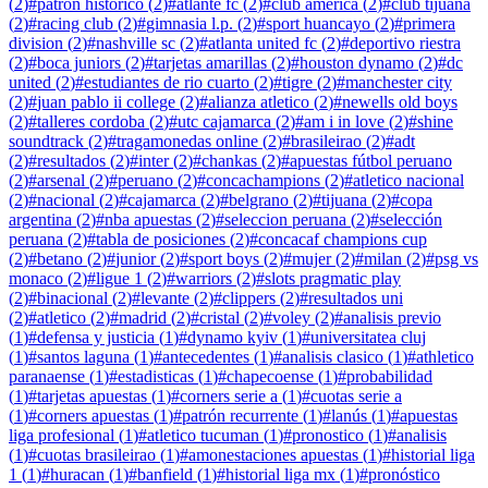
(
2
)
#
patrón histórico
(
2
)
#
atlante fc
(
2
)
#
club america
(
2
)
#
club tijuana
(
2
)
#
racing club
(
2
)
#
gimnasia l.p.
(
2
)
#
sport huancayo
(
2
)
#
primera
division
(
2
)
#
nashville sc
(
2
)
#
atlanta united fc
(
2
)
#
deportivo riestra
(
2
)
#
boca juniors
(
2
)
#
tarjetas amarillas
(
2
)
#
houston dynamo
(
2
)
#
dc
united
(
2
)
#
estudiantes de rio cuarto
(
2
)
#
tigre
(
2
)
#
manchester city
(
2
)
#
juan pablo ii college
(
2
)
#
alianza atletico
(
2
)
#
newells old boys
(
2
)
#
talleres cordoba
(
2
)
#
utc cajamarca
(
2
)
#
am i in love
(
2
)
#
shine
soundtrack
(
2
)
#
tragamonedas online
(
2
)
#
brasileirao
(
2
)
#
adt
(
2
)
#
resultados
(
2
)
#
inter
(
2
)
#
chankas
(
2
)
#
apuestas fútbol peruano
(
2
)
#
arsenal
(
2
)
#
peruano
(
2
)
#
concachampions
(
2
)
#
atletico nacional
(
2
)
#
nacional
(
2
)
#
cajamarca
(
2
)
#
belgrano
(
2
)
#
tijuana
(
2
)
#
copa
argentina
(
2
)
#
nba apuestas
(
2
)
#
seleccion peruana
(
2
)
#
selección
peruana
(
2
)
#
tabla de posiciones
(
2
)
#
concacaf champions cup
(
2
)
#
betano
(
2
)
#
junior
(
2
)
#
sport boys
(
2
)
#
mujer
(
2
)
#
milan
(
2
)
#
psg vs
monaco
(
2
)
#
ligue 1
(
2
)
#
warriors
(
2
)
#
slots pragmatic play
(
2
)
#
binacional
(
2
)
#
levante
(
2
)
#
clippers
(
2
)
#
resultados uni
(
2
)
#
atletico
(
2
)
#
madrid
(
2
)
#
cristal
(
2
)
#
voley
(
2
)
#
analisis previo
(
1
)
#
defensa y justicia
(
1
)
#
dynamo kyiv
(
1
)
#
universitatea cluj
(
1
)
#
santos laguna
(
1
)
#
antecedentes
(
1
)
#
analisis clasico
(
1
)
#
athletico
paranaense
(
1
)
#
estadisticas
(
1
)
#
chapecoense
(
1
)
#
probabilidad
(
1
)
#
tarjetas apuestas
(
1
)
#
corners serie a
(
1
)
#
cuotas serie a
(
1
)
#
corners apuestas
(
1
)
#
patrón recurrente
(
1
)
#
lanús
(
1
)
#
apuestas
liga profesional
(
1
)
#
atletico tucuman
(
1
)
#
pronostico
(
1
)
#
analisis
(
1
)
#
cuotas brasileirao
(
1
)
#
amonestaciones apuestas
(
1
)
#
historial liga
1
(
1
)
#
huracan
(
1
)
#
banfield
(
1
)
#
historial liga mx
(
1
)
#
pronóstico