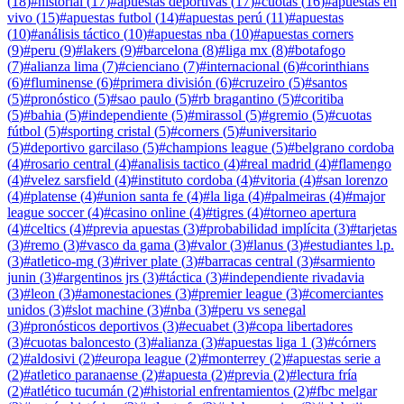
(
18
)
#
historial
(
17
)
#
apuestas deportivas
(
17
)
#
cuotas
(
16
)
#
apuestas en
vivo
(
15
)
#
apuestas futbol
(
14
)
#
apuestas perú
(
11
)
#
apuestas
(
10
)
#
análisis táctico
(
10
)
#
apuestas nba
(
10
)
#
apuestas corners
(
9
)
#
peru
(
9
)
#
lakers
(
9
)
#
barcelona
(
8
)
#
liga mx
(
8
)
#
botafogo
(
7
)
#
alianza lima
(
7
)
#
cienciano
(
7
)
#
internacional
(
6
)
#
corinthians
(
6
)
#
fluminense
(
6
)
#
primera división
(
6
)
#
cruzeiro
(
5
)
#
santos
(
5
)
#
pronóstico
(
5
)
#
sao paulo
(
5
)
#
rb bragantino
(
5
)
#
coritiba
(
5
)
#
bahia
(
5
)
#
independiente
(
5
)
#
mirassol
(
5
)
#
gremio
(
5
)
#
cuotas
fútbol
(
5
)
#
sporting cristal
(
5
)
#
corners
(
5
)
#
universitario
(
5
)
#
deportivo garcilaso
(
5
)
#
champions league
(
5
)
#
belgrano cordoba
(
4
)
#
rosario central
(
4
)
#
analisis tactico
(
4
)
#
real madrid
(
4
)
#
flamengo
(
4
)
#
velez sarsfield
(
4
)
#
instituto cordoba
(
4
)
#
vitoria
(
4
)
#
san lorenzo
(
4
)
#
platense
(
4
)
#
union santa fe
(
4
)
#
la liga
(
4
)
#
palmeiras
(
4
)
#
major
league soccer
(
4
)
#
casino online
(
4
)
#
tigres
(
4
)
#
torneo apertura
(
4
)
#
celtics
(
4
)
#
previa apuestas
(
3
)
#
probabilidad implícita
(
3
)
#
tarjetas
(
3
)
#
remo
(
3
)
#
vasco da gama
(
3
)
#
valor
(
3
)
#
lanus
(
3
)
#
estudiantes l.p.
(
3
)
#
atletico-mg
(
3
)
#
river plate
(
3
)
#
barracas central
(
3
)
#
sarmiento
junin
(
3
)
#
argentinos jrs
(
3
)
#
táctica
(
3
)
#
independiente rivadavia
(
3
)
#
leon
(
3
)
#
amonestaciones
(
3
)
#
premier league
(
3
)
#
comerciantes
unidos
(
3
)
#
slot machine
(
3
)
#
nba
(
3
)
#
peru vs senegal
(
3
)
#
pronósticos deportivos
(
3
)
#
ecuabet
(
3
)
#
copa libertadores
(
3
)
#
cuotas baloncesto
(
3
)
#
alianza
(
3
)
#
apuestas liga 1
(
3
)
#
córners
(
2
)
#
aldosivi
(
2
)
#
europa league
(
2
)
#
monterrey
(
2
)
#
apuestas serie a
(
2
)
#
atletico paranaense
(
2
)
#
apuesta
(
2
)
#
previa
(
2
)
#
lectura fría
(
2
)
#
atlético tucumán
(
2
)
#
historial enfrentamientos
(
2
)
#
fbc melgar