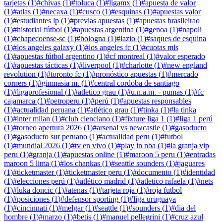
tarjetas
(
1
)
#
chivas
(
1
)
#
toluca
(
1
)
#
ligamx
(
1
)
#
apuesta de valor
(
1
)
#
atlas
(
1
)
#
necaxa
(
1
)
#
cusco
(
1
)
#
esquinas
(
1
)
#
apuestas valor
(
1
)
#
estudiantes lp
(
1
)
#
previas apuestas
(
1
)
#
apuestas brasileirao
(
1
)
#
historial fútbol
(
1
)
#
apuestas argentina
(
1
)
#
genoa
(
1
)
#
napoli
(
1
)
#
chapecoense-sc
(
1
)
#
bologna
(
1
)
#
lazio
(
1
)
#
saques de esquina
(
1
)
#
los angeles galaxy
(
1
)
#
los angeles fc
(
1
)
#
cuotas mls
(
1
)
#
apuestas fútbol argentino
(
1
)
#
cf montreal
(
1
)
#
valor esperado
(
1
)
#
apuestas tácticas
(
1
)
#
liverpool
(
1
)
#
charlotte
(
1
)
#
new england
revolution
(
1
)
#
toronto fc
(
1
)
#
pronóstico apuestas
(
1
)
#
mercado
corners
(
1
)
#
gimnasia m.
(
1
)
#
central cordoba de santiago
(
1
)
#
ligaprofesional
(
1
)
#
atletico grau
(
1
)
#
u.n.a.m. - pumas
(
1
)
#
fc
cajamarca
(
1
)
#
petroperu
(
1
)
#
perú
(
1
)
#
apuestas responsables
(
1
)
#
actualidad peruana
(
1
)
#
atlético grau
(
1
)
#
tinka
(
1
)
#
la tinka
(
1
)
#
inter milan
(
1
)
#
club cienciano
(
1
)
#
fixture liga 1
(
1
)
#
liga 1 perú
(
1
)
#
torneo apertura 2026
(
1
)
#
arsenal vs newcastle
(
1
)
#
gasoducto
(
1
)
#
gasoducto sur peruano
(
1
)
#
actualidad peru
(
1
)
#
futbol
(
1
)
#
mundial 2026
(
1
)
#
tv en vivo
(
1
)
#
play in nba
(
1
)
#
la granja vip
peru
(
1
)
#
granja
(
1
)
#
apuestas online
(
1
)
#
maroon 5 peru
(
1
)
#
entradas
maroon 5 lima
(
1
)
#
los chankas
(
1
)
#
seattle sounders
(
1
)
#
jaguares
(
1
)
#
ticketmaster
(
1
)
#
ticketmaster peru
(
1
)
#
documento
(
1
)
#
identidad
(
1
)
#
elecciones perú
(
1
)
#
atlético madrid
(
1
)
#
atletico rafaela
(
1
)
#
nets
(
1
)
#
luka doncic
(
1
)
#
atenas
(
1
)
#
tarjeta roja
(
1
)
#
roja futbol
(
1
)
#
posiciones
(
1
)
#
defensor sporting
(
1
)
#
liga uruguaya
(
1
)
#
cincinnati
(
1
)
#
melgar
(
1
)
#
seattle
(
1
)
#
sounders
(
1
)
#
dia del
hombre
(
1
)
#
marzo
(
1
)
#
betis
(
1
)
#
manuel pellegrini
(
1
)
#
cruz azul