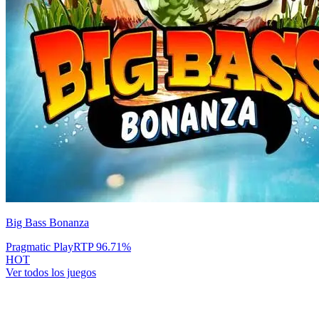
Big Bass Bonanza
Pragmatic Play
RTP
96.71
%
HOT
Ver todos los juegos