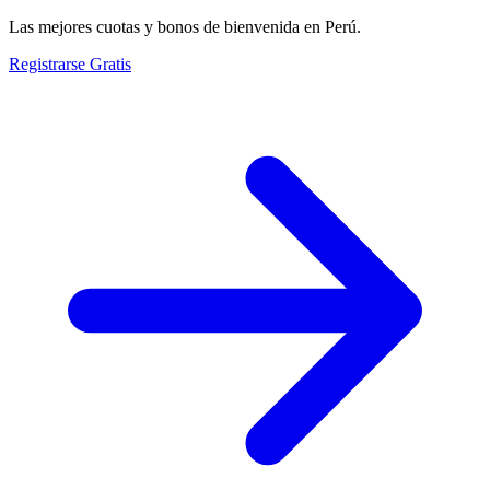
Las mejores cuotas y bonos de bienvenida en Perú.
Registrarse Gratis