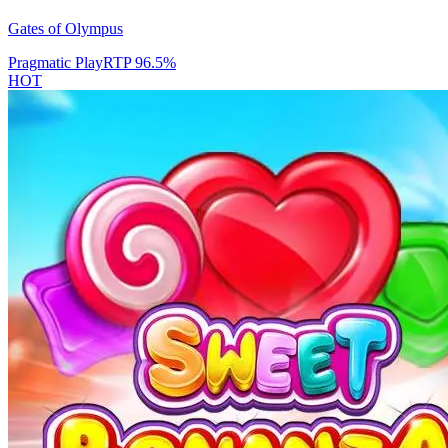
Gates of Olympus
Pragmatic Play
RTP
96.5
%
HOT