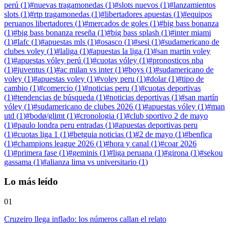
perú
(
1
)
#
nuevas tragamonedas
(
1
)
#
slots nuevos
(
1
)
#
lanzamientos
slots
(
1
)
#
rtp tragamonedas
(
1
)
#
libertadores apuestas
(
1
)
#
equipos
peruanos libertadores
(
1
)
#
mercados de goles
(
1
)
#
big bass bonanza
(
1
)
#
big bass bonanza reseña
(
1
)
#
big bass splash
(
1
)
#
inter miami
(
1
)
#
lafc
(
1
)
#
apuestas mls
(
1
)
#
osasco
(
1
)
#
sesi
(
1
)
#
sudamericano de
clubes voley
(
1
)
#
laliga
(
1
)
#
apuestas la liga
(
1
)
#
san martin voley
(
1
)
#
apuestas vóley perú
(
1
)
#
cuotas vóley
(
1
)
#
pronosticos nba
(
1
)
#
juventus
(
1
)
#
ac milan vs inter
(
1
)
#
boys
(
1
)
#
sudamericano de
voley
(
1
)
#
apuestas voley
(
1
)
#
voley peru
(
1
)
#
dolar
(
1
)
#
tipo de
cambio
(
1
)
#
comercio
(
1
)
#
noticias peru
(
1
)
#
cuotas deportivas
(
1
)
#
tendencias de búsqueda
(
1
)
#
noticias deportivas
(
1
)
#
san martín
vóley
(
1
)
#
sudamericano de clubes 2026
(
1
)
#
apuestas vóley
(
1
)
#
man
utd
(
1
)
#
bodø/glimt
(
1
)
#
cronologia
(
1
)
#
club sportivo 2 de mayo
(
1
)
#
paulo londra peru entradas
(
1
)
#
apuestas deportivas peru
(
1
)
#
cuotas liga 1
(
1
)
#
betguia noticias
(
1
)
#
2 de mayo
(
1
)
#
benfica
(
1
)
#
champions league 2026
(
1
)
#
hora y canal
(
1
)
#
coar 2026
(
1
)
#
primera fase
(
1
)
#
geminis
(
1
)
#
liga peruana
(
1
)
#
girona
(
1
)
#
sekou
gassama
(
1
)
#
alianza lima vs universitario
(
1
)
Lo más leído
01
Cruzeiro llega inflado: los números callan el relato