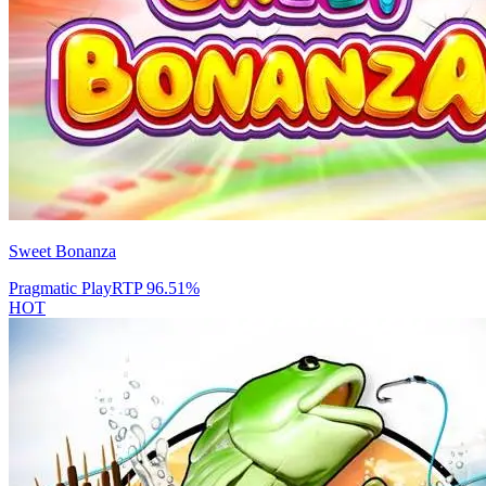
Sweet Bonanza
Pragmatic Play
RTP
96.51
%
HOT