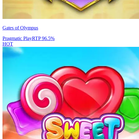
Gates of Olympus
Pragmatic Play
RTP
96.5
%
HOT