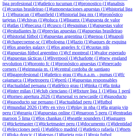
liga profesional
(
1
)
#
atletico tucuman
(
1
)
#
pronostico
(
1
)
#
analisis
(
1
)
#
cuotas brasileirao
(
1
)
#
amonestaciones apuestas
(
1
)
#
historial liga
1
(
1
)
#
huracan
(
1
)
#
banfield
(
1
)
#
historial liga mx
(
1
)
#
pronóstico
tarjetas
(
1
)
#
chivas
(
1
)
#
toluca
(
1
)
#
ligamx
(
1
)
#
apuesta de valor
(
1
)
#
atlas
(
1
)
#
necaxa
(
1
)
#
cusco
(
1
)
#
esquinas
(
1
)
#
apuestas valor
(
1
)
#
estudiantes lp
(
1
)
#
previas apuestas
(
1
)
#
apuestas brasileirao
(
1
)
#
historial fútbol
(
1
)
#
apuestas argentina
(
1
)
#
genoa
(
1
)
#
napoli
(
1
)
#
chapecoense-sc
(
1
)
#
bologna
(
1
)
#
lazio
(
1
)
#
saques de esquina
(
1
)
#
los angeles galaxy
(
1
)
#
los angeles fc
(
1
)
#
cuotas mls
(
1
)
#
apuestas fútbol argentino
(
1
)
#
cf montreal
(
1
)
#
valor esperado
(
1
)
#
apuestas tácticas
(
1
)
#
liverpool
(
1
)
#
charlotte
(
1
)
#
new england
revolution
(
1
)
#
toronto fc
(
1
)
#
pronóstico apuestas
(
1
)
#
mercado
corners
(
1
)
#
gimnasia m.
(
1
)
#
central cordoba de santiago
(
1
)
#
ligaprofesional
(
1
)
#
atletico grau
(
1
)
#
u.n.a.m. - pumas
(
1
)
#
fc
cajamarca
(
1
)
#
petroperu
(
1
)
#
perú
(
1
)
#
apuestas responsables
(
1
)
#
actualidad peruana
(
1
)
#
atlético grau
(
1
)
#
tinka
(
1
)
#
la tinka
(
1
)
#
inter milan
(
1
)
#
club cienciano
(
1
)
#
fixture liga 1
(
1
)
#
liga 1 perú
(
1
)
#
torneo apertura 2026
(
1
)
#
arsenal vs newcastle
(
1
)
#
gasoducto
(
1
)
#
gasoducto sur peruano
(
1
)
#
actualidad peru
(
1
)
#
futbol
(
1
)
#
mundial 2026
(
1
)
#
tv en vivo
(
1
)
#
play in nba
(
1
)
#
la granja vip
peru
(
1
)
#
granja
(
1
)
#
apuestas online
(
1
)
#
maroon 5 peru
(
1
)
#
entradas
maroon 5 lima
(
1
)
#
los chankas
(
1
)
#
seattle sounders
(
1
)
#
jaguares
(
1
)
#
ticketmaster
(
1
)
#
ticketmaster peru
(
1
)
#
documento
(
1
)
#
identidad
(
1
)
#
elecciones perú
(
1
)
#
atlético madrid
(
1
)
#
atletico rafaela
(
1
)
#
nets
(
1
)
#
luka doncic
(
1
)
#
atenas
(
1
)
#
tarjeta roja
(
1
)
#
roja futbol