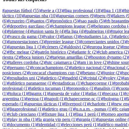
#
apuestas fútbol
(
55
)
#
serie a
(
33
)
#
liga profesional
(
18
)
#
liga 1
(
18
)
#
hi
táctico
(
10
)
#
apuestas nba
(
10
)
#
apuestas corners
(
9
)
#
peru
(
9
)
#
lakers
(
(
6
)
#
cruzeiro
(
5
)
#
santos
(
5
)
#
pronóstico
(
5
)
#
sao paulo
(
5
)
#
rb bragantin
(
5
)
#
deportivo garcilaso
(
5
)
#
champions league
(
5
)
#
belgrano cordoba
(
(
4
)
#
platense
(
4
)
#
union santa fe
(
4
)
#
la liga
(
4
)
#
palmeiras
(
4
)
#
major le
(
3
)
#
vasco da gama
(
3
)
#
valor
(
3
)
#
lanus
(
3
)
#
estudiantes l.p.
(
3
)
#
atleti
(
3
)
#
amonestaciones
(
3
)
#
premier league
(
3
)
#
comerciantes unidos
(
3
)
#
(
3
)
#
apuestas liga 1
(
3
)
#
córners
(
2
)
#
aldosivi
(
2
)
#
europa league
(
2
)
#
mo
(
2
)
#
fbc melgar
(
2
)
#
patrón histórico
(
2
)
#
atlante fc
(
2
)
#
club america
(
2
)
riestra
(
2
)
#
boca juniors
(
2
)
#
tarjetas amarillas
(
2
)
#
houston dynamo
(
2
)
(
2
)
#
talleres cordoba
(
2
)
#
utc cajamarca
(
2
)
#
am i in love
(
2
)
#
shine sou
(
2
)
#
peruano
(
2
)
#
concachampions
(
2
)
#
atletico nacional
(
2
)
#
nacional
(
posiciones
(
2
)
#
concacaf champions cup
(
2
)
#
betano
(
2
)
#
junior
(
2
)
#
spo
(
2
)
#
resultados uni
(
2
)
#
atletico
(
2
)
#
madrid
(
2
)
#
cristal
(
2
)
#
voley
(
2
)
#
an
(
1
)
#
athletico paranaense
(
1
)
#
estadisticas
(
1
)
#
chapecoense
(
1
)
#
probabi
profesional
(
1
)
#
atletico tucuman
(
1
)
#
pronostico
(
1
)
#
analisis
(
1
)
#
cuota
(
1
)
#
toluca
(
1
)
#
ligamx
(
1
)
#
apuesta de valor
(
1
)
#
atlas
(
1
)
#
necaxa
(
1
)
#
c
argentina
(
1
)
#
genoa
(
1
)
#
napoli
(
1
)
#
chapecoense-sc
(
1
)
#
bologna
(
1
)
#
l
esperado
(
1
)
#
apuestas tácticas
(
1
)
#
liverpool
(
1
)
#
charlotte
(
1
)
#
new eng
(
1
)
#
ligaprofesional
(
1
)
#
atletico grau
(
1
)
#
u.n.a.m. - pumas
(
1
)
#
fc caja
(
1
)
#
club cienciano
(
1
)
#
fixture liga 1
(
1
)
#
liga 1 perú
(
1
)
#
torneo apertu
(
1
)
#
play in nba
(
1
)
#
la granja vip peru
(
1
)
#
granja
(
1
)
#
apuestas online
(
(
1
)
#
documento
(
1
)
#
identidad
(
1
)
#
elecciones perú
(
1
)
#
atlético madrid