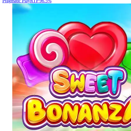
Pragmatic Play
RTP
96.5
%