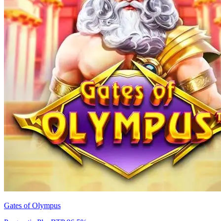
Gates of Olympus