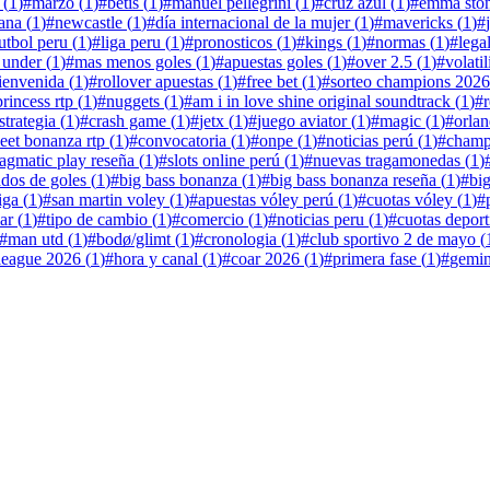
(
1
)
#
marzo
(
1
)
#
betis
(
1
)
#
manuel pellegrini
(
1
)
#
cruz azul
(
1
)
#
emma sto
ana
(
1
)
#
newcastle
(
1
)
#
día internacional de la mujer
(
1
)
#
mavericks
(
1
)
#
utbol peru
(
1
)
#
liga peru
(
1
)
#
pronosticos
(
1
)
#
kings
(
1
)
#
normas
(
1
)
#
lega
 under
(
1
)
#
mas menos goles
(
1
)
#
apuestas goles
(
1
)
#
over 2.5
(
1
)
#
volatil
ienvenida
(
1
)
#
rollover apuestas
(
1
)
#
free bet
(
1
)
#
sorteo champions 2026
princess rtp
(
1
)
#
nuggets
(
1
)
#
am i in love shine original soundtrack
(
1
)
#
strategia
(
1
)
#
crash game
(
1
)
#
jetx
(
1
)
#
juego aviator
(
1
)
#
magic
(
1
)
#
orla
eet bonanza rtp
(
1
)
#
convocatoria
(
1
)
#
onpe
(
1
)
#
noticias perú
(
1
)
#
champ
agmatic play reseña
(
1
)
#
slots online perú
(
1
)
#
nuevas tragamonedas
(
1
)
dos de goles
(
1
)
#
big bass bonanza
(
1
)
#
big bass bonanza reseña
(
1
)
#
big
iga
(
1
)
#
san martin voley
(
1
)
#
apuestas vóley perú
(
1
)
#
cuotas vóley
(
1
)
#
ar
(
1
)
#
tipo de cambio
(
1
)
#
comercio
(
1
)
#
noticias peru
(
1
)
#
cuotas deport
#
man utd
(
1
)
#
bodø/glimt
(
1
)
#
cronologia
(
1
)
#
club sportivo 2 de mayo
(
league 2026
(
1
)
#
hora y canal
(
1
)
#
coar 2026
(
1
)
#
primera fase
(
1
)
#
gemin