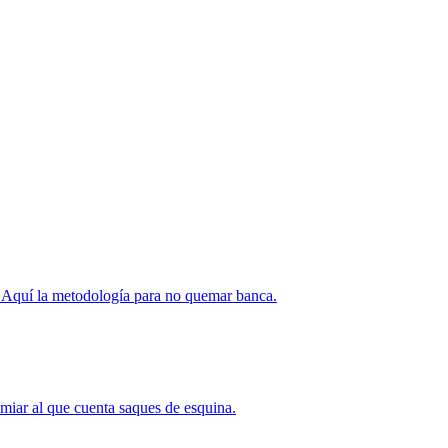
s. Aquí la metodología para no quemar banca.
emiar al que cuenta saques de esquina.