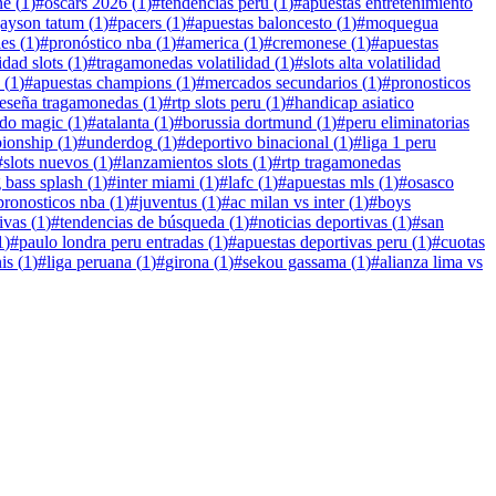
ne
(
1
)
#
oscars 2026
(
1
)
#
tendencias perú
(
1
)
#
apuestas entretenimiento
jayson tatum
(
1
)
#
pacers
(
1
)
#
apuestas baloncesto
(
1
)
#
moquegua
les
(
1
)
#
pronóstico nba
(
1
)
#
america
(
1
)
#
cremonese
(
1
)
#
apuestas
idad slots
(
1
)
#
tragamonedas volatilidad
(
1
)
#
slots alta volatilidad
(
1
)
#
apuestas champions
(
1
)
#
mercados secundarios
(
1
)
#
pronosticos
reseña tragamonedas
(
1
)
#
rtp slots peru
(
1
)
#
handicap asiatico
ndo magic
(
1
)
#
atalanta
(
1
)
#
borussia dortmund
(
1
)
#
peru eliminatorias
ionship
(
1
)
#
underdog
(
1
)
#
deportivo binacional
(
1
)
#
liga 1 peru
#
slots nuevos
(
1
)
#
lanzamientos slots
(
1
)
#
rtp tragamonedas
 bass splash
(
1
)
#
inter miami
(
1
)
#
lafc
(
1
)
#
apuestas mls
(
1
)
#
osasco
pronosticos nba
(
1
)
#
juventus
(
1
)
#
ac milan vs inter
(
1
)
#
boys
ivas
(
1
)
#
tendencias de búsqueda
(
1
)
#
noticias deportivas
(
1
)
#
san
1
)
#
paulo londra peru entradas
(
1
)
#
apuestas deportivas peru
(
1
)
#
cuotas
is
(
1
)
#
liga peruana
(
1
)
#
girona
(
1
)
#
sekou gassama
(
1
)
#
alianza lima vs