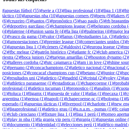
#
apuestas fútbol
(
55
)
#
serie a
(
33
)
#
liga profesional
(
18
)
#
liga 1
(
18
)
#
hi
táctico
(
10
)
#
apuestas nba
(
10
)
#
apuestas corners
(
9
)
#
peru
(
9
)
#
lakers
(
(
6
)
#
cruzeiro
(
5
)
#
santos
(
5
)
#
pronóstico
(
5
)
#
sao paulo
(
5
)
#
rb bragantin
(
5
)
#
deportivo garcilaso
(
5
)
#
champions league
(
5
)
#
belgrano cordoba
(
(
4
)
#
platense
(
4
)
#
union santa fe
(
4
)
#
la liga
(
4
)
#
palmeiras
(
4
)
#
major le
(
3
)
#
vasco da gama
(
3
)
#
valor
(
3
)
#
lanus
(
3
)
#
estudiantes l.p.
(
3
)
#
atleti
(
3
)
#
amonestaciones
(
3
)
#
premier league
(
3
)
#
comerciantes unidos
(
3
)
#
(
3
)
#
apuestas liga 1
(
3
)
#
córners
(
2
)
#
aldosivi
(
2
)
#
europa league
(
2
)
#
mo
(
2
)
#
fbc melgar
(
2
)
#
patrón histórico
(
2
)
#
atlante fc
(
2
)
#
club america
(
2
)
riestra
(
2
)
#
boca juniors
(
2
)
#
tarjetas amarillas
(
2
)
#
houston dynamo
(
2
)
(
2
)
#
talleres cordoba
(
2
)
#
utc cajamarca
(
2
)
#
am i in love
(
2
)
#
shine sou
(
2
)
#
peruano
(
2
)
#
concachampions
(
2
)
#
atletico nacional
(
2
)
#
nacional
(
posiciones
(
2
)
#
concacaf champions cup
(
2
)
#
betano
(
2
)
#
junior
(
2
)
#
spo
(
2
)
#
resultados uni
(
2
)
#
atletico
(
2
)
#
madrid
(
2
)
#
cristal
(
2
)
#
voley
(
2
)
#
an
(
1
)
#
athletico paranaense
(
1
)
#
estadisticas
(
1
)
#
chapecoense
(
1
)
#
probabi
profesional
(
1
)
#
atletico tucuman
(
1
)
#
pronostico
(
1
)
#
analisis
(
1
)
#
cuota
(
1
)
#
toluca
(
1
)
#
ligamx
(
1
)
#
apuesta de valor
(
1
)
#
atlas
(
1
)
#
necaxa
(
1
)
#
c
argentina
(
1
)
#
genoa
(
1
)
#
napoli
(
1
)
#
chapecoense-sc
(
1
)
#
bologna
(
1
)
#
l
esperado
(
1
)
#
apuestas tácticas
(
1
)
#
liverpool
(
1
)
#
charlotte
(
1
)
#
new eng
(
1
)
#
ligaprofesional
(
1
)
#
atletico grau
(
1
)
#
u.n.a.m. - pumas
(
1
)
#
fc caja
(
1
)
#
club cienciano
(
1
)
#
fixture liga 1
(
1
)
#
liga 1 perú
(
1
)
#
torneo apertu
(
1
)
#
play in nba
(
1
)
#
la granja vip peru
(
1
)
#
granja
(
1
)
#
apuestas online
(
(
1
)
#
documento
(
1
)
#
identidad
(
1
)
#
elecciones perú
(
1
)
#
atlético madrid