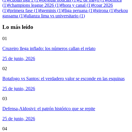
(
1
)
#
champions league 2026
(
1
)
#
hora y canal
(
1
)
#
coar 2026
(
1
)
#
primera fase
(
1
)
#
geminis
(
1
)
#
liga peruana
(
1
)
#
girona
(
1
)
#
sekou
gassama
(
1
)
#
alianza lima vs universitario
(
1
)
Lo más leído
01
Cruzeiro llega inflado: los números callan el relato
25 de junio, 2026
02
Botafogo vs Santos: el verdadero valor se esconde en las esquinas
25 de junio, 2026
03
Defensa-Aldosivi: el patrón histórico que se repite
25 de junio, 2026
04