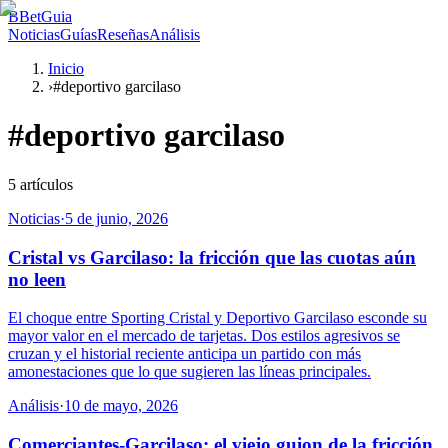
B
BetGuia
Noticias
Guías
Reseñas
Análisis
Inicio
›
#deportivo garcilaso
#
deportivo garcilaso
5
artículos
Noticias
·
5 de junio, 2026
Cristal vs Garcilaso: la fricción que las cuotas aún
no leen
El choque entre Sporting Cristal y Deportivo Garcilaso esconde su
mayor valor en el mercado de tarjetas. Dos estilos agresivos se
cruzan y el historial reciente anticipa un partido con más
amonestaciones que lo que sugieren las líneas principales.
Análisis
·
10 de mayo, 2026
Comerciantes-Garcilaso: el viejo guion de la fricción