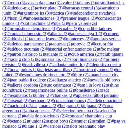
(
3
)
#
remo
(
3
)
#
vasco da gama
(
3
)
#
valor
(
3
)
#
lanus
(
3
)
#
estudiantes l.p.
(
3
)
#
atletico-mg
(
3
)
#
river plate
(
3
)
#
barracas central
(
3
)
#
sarmiento
junin
(
3
)
#
argentinos jrs
(
3
)
#
táctica
(
3
)
#
independiente rivadavia
(
3
)
#
leon
(
3
)
#
amonestaciones
(
3
)
#
premier league
(
3
)
#
comerciantes
unidos
(
3
)
#
slot machine
(
3
)
#
nba
(
3
)
#
peru vs senegal
(
3
)
#
pronósticos deportivos
(
3
)
#
ecuabet
(
3
)
#
copa libertadores
(
3
)
#
cuotas baloncesto
(
3
)
#
alianza
(
3
)
#
apuestas liga 1
(
3
)
#
córners
(
2
)
#
aldosivi
(
2
)
#
europa league
(
2
)
#
monterrey
(
2
)
#
apuestas serie a
(
2
)
#
atletico paranaense
(
2
)
#
apuesta
(
2
)
#
previa
(
2
)
#
lectura fría
(
2
)
#
atlético tucumán
(
2
)
#
historial enfrentamientos
(
2
)
#
fbc melgar
(
2
)
#
patrón histórico
(
2
)
#
atlante fc
(
2
)
#
club america
(
2
)
#
club tijuana
(
2
)
#
racing club
(
2
)
#
gimnasia l.p.
(
2
)
#
sport huancayo
(
2
)
#
primera
division
(
2
)
#
nashville sc
(
2
)
#
atlanta united fc
(
2
)
#
deportivo riestra
(
2
)
#
boca juniors
(
2
)
#
tarjetas amarillas
(
2
)
#
houston dynamo
(
2
)
#
dc
united
(
2
)
#
estudiantes de rio cuarto
(
2
)
#
tigre
(
2
)
#
manchester city
(
2
)
#
juan pablo ii college
(
2
)
#
alianza atletico
(
2
)
#
newells old boys
(
2
)
#
talleres cordoba
(
2
)
#
utc cajamarca
(
2
)
#
am i in love
(
2
)
#
shine
soundtrack
(
2
)
#
tragamonedas online
(
2
)
#
brasileirao
(
2
)
#
adt
(
2
)
#
resultados
(
2
)
#
inter
(
2
)
#
chankas
(
2
)
#
apuestas fútbol peruano
(
2
)
#
arsenal
(
2
)
#
peruano
(
2
)
#
concachampions
(
2
)
#
atletico nacional
(
2
)
#
nacional
(
2
)
#
cajamarca
(
2
)
#
belgrano
(
2
)
#
tijuana
(
2
)
#
copa
argentina
(
2
)
#
nba apuestas
(
2
)
#
seleccion peruana
(
2
)
#
selección
peruana
(
2
)
#
tabla de posiciones
(
2
)
#
concacaf champions cup
(
2
)
#
betano
(
2
)
#
junior
(
2
)
#
sport boys
(
2
)
#
mujer
(
2
)
#
milan
(
2
)
#
psg vs
monaco
(
2
)
#
ligue 1
(
2
)
#
warriors
(
2
)
#
slots pragmatic play