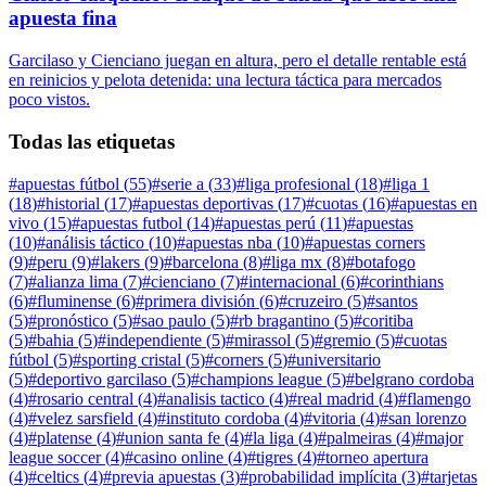
apuesta fina
Garcilaso y Cienciano juegan en altura, pero el detalle rentable está
en reinicios y pelota detenida: una lectura táctica para mercados
poco vistos.
Todas las etiquetas
#
apuestas fútbol
(
55
)
#
serie a
(
33
)
#
liga profesional
(
18
)
#
liga 1
(
18
)
#
historial
(
17
)
#
apuestas deportivas
(
17
)
#
cuotas
(
16
)
#
apuestas en
vivo
(
15
)
#
apuestas futbol
(
14
)
#
apuestas perú
(
11
)
#
apuestas
(
10
)
#
análisis táctico
(
10
)
#
apuestas nba
(
10
)
#
apuestas corners
(
9
)
#
peru
(
9
)
#
lakers
(
9
)
#
barcelona
(
8
)
#
liga mx
(
8
)
#
botafogo
(
7
)
#
alianza lima
(
7
)
#
cienciano
(
7
)
#
internacional
(
6
)
#
corinthians
(
6
)
#
fluminense
(
6
)
#
primera división
(
6
)
#
cruzeiro
(
5
)
#
santos
(
5
)
#
pronóstico
(
5
)
#
sao paulo
(
5
)
#
rb bragantino
(
5
)
#
coritiba
(
5
)
#
bahia
(
5
)
#
independiente
(
5
)
#
mirassol
(
5
)
#
gremio
(
5
)
#
cuotas
fútbol
(
5
)
#
sporting cristal
(
5
)
#
corners
(
5
)
#
universitario
(
5
)
#
deportivo garcilaso
(
5
)
#
champions league
(
5
)
#
belgrano cordoba
(
4
)
#
rosario central
(
4
)
#
analisis tactico
(
4
)
#
real madrid
(
4
)
#
flamengo
(
4
)
#
velez sarsfield
(
4
)
#
instituto cordoba
(
4
)
#
vitoria
(
4
)
#
san lorenzo
(
4
)
#
platense
(
4
)
#
union santa fe
(
4
)
#
la liga
(
4
)
#
palmeiras
(
4
)
#
major
league soccer
(
4
)
#
casino online
(
4
)
#
tigres
(
4
)
#
torneo apertura
(
4
)
#
celtics
(
4
)
#
previa apuestas
(
3
)
#
probabilidad implícita
(
3
)
#
tarjetas