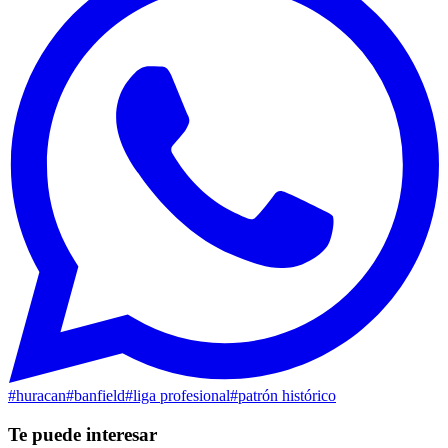
#
huracan
#
banfield
#
liga profesional
#
patrón histórico
Te puede interesar