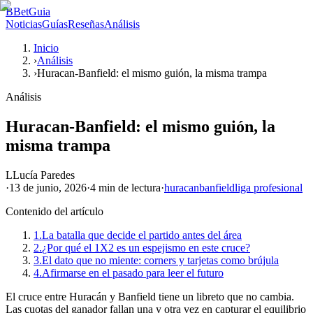
B
BetGuia
Noticias
Guías
Reseñas
Análisis
Inicio
›
Análisis
›
Huracan-Banfield: el mismo guión, la misma trampa
Análisis
Huracan-Banfield: el mismo guión, la
misma trampa
L
Lucía Paredes
·
13 de junio, 2026
·
4 min
de lectura
·
huracan
banfield
liga profesional
Contenido del artículo
1.
La batalla que decide el partido antes del área
2.
¿Por qué el 1X2 es un espejismo en este cruce?
3.
El dato que no miente: corners y tarjetas como brújula
4.
Afirmarse en el pasado para leer el futuro
El cruce entre Huracán y Banfield tiene un libreto que no cambia.
Las cuotas del ganador fallan una y otra vez en capturar el equilibrio