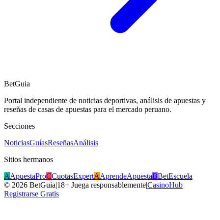
BetGuia
Portal independiente de noticias deportivas, análisis de apuestas y
reseñas de casas de apuestas para el mercado peruano.
Secciones
Noticias
Guías
Reseñas
Análisis
Sitios hermanos
A
ApuestaPro
C
CuotasExpert
A
AprendeApuesta
B
BetEscuela
©
2026
BetGuia
|
18+ Juega responsablemente
|
CasinoHub
Registrarse Gratis