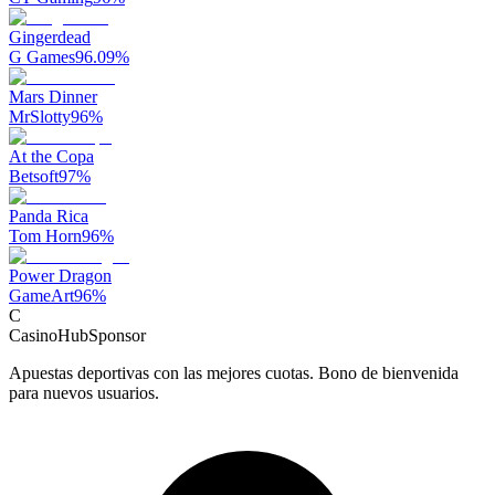
Gingerdead
G Games
96.09
%
Mars Dinner
MrSlotty
96
%
At the Copa
Betsoft
97
%
Panda Rica
Tom Horn
96
%
Power Dragon
GameArt
96
%
C
CasinoHub
Sponsor
Apuestas deportivas con las mejores cuotas. Bono de bienvenida
para nuevos usuarios.