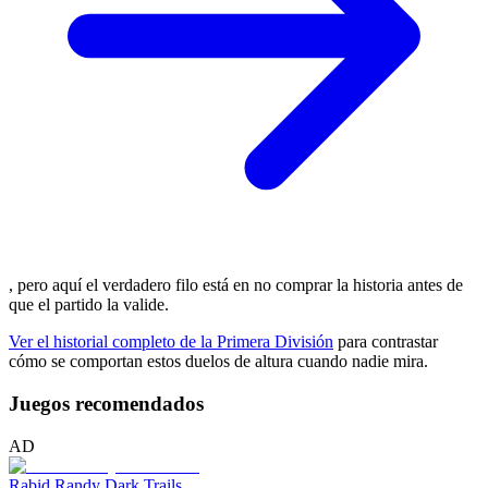
, pero aquí el verdadero filo está en no comprar la historia antes de
que el partido la valide.
Ver el historial completo de la Primera División
para contrastar
cómo se comportan estos duelos de altura cuando nadie mira.
Juegos recomendados
AD
Rabid Randy Dark Trails