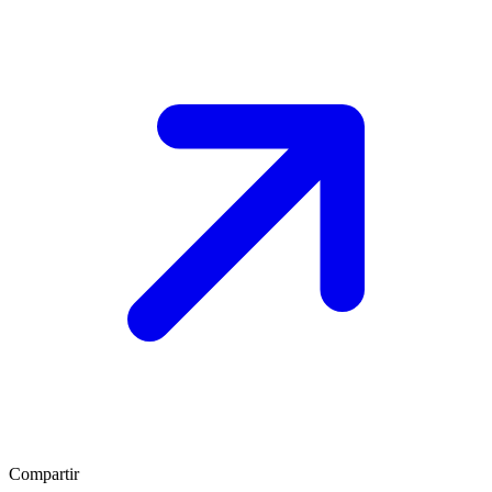
Compartir