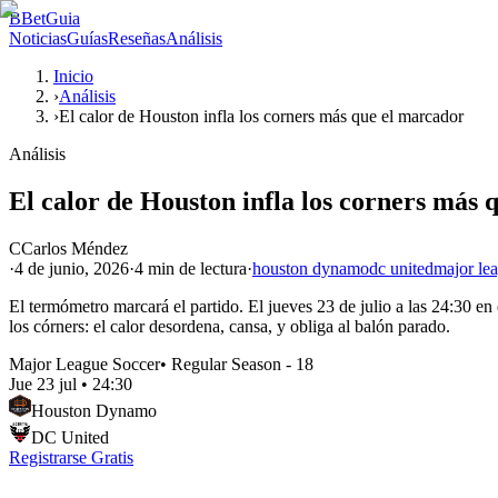
B
BetGuia
Noticias
Guías
Reseñas
Análisis
Inicio
›
Análisis
›
El calor de Houston infla los corners más que el marcador
Análisis
El calor de Houston infla los corners más 
C
Carlos Méndez
·
4 de junio, 2026
·
4 min
de lectura
·
houston dynamo
dc united
major le
El termómetro marcará el partido. El jueves 23 de julio a las 24:30 
los córners: el calor desordena, cansa, y obliga al balón parado.
Major League Soccer
•
Regular Season - 18
Jue 23 jul
•
24:30
Houston Dynamo
DC United
Registrarse Gratis