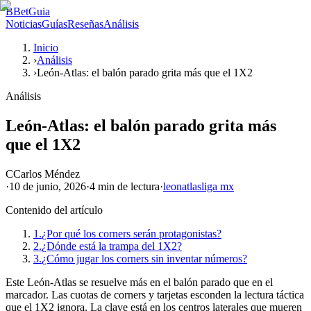
B
BetGuia
Noticias
Guías
Reseñas
Análisis
Inicio
›
Análisis
›
León-Atlas: el balón parado grita más que el 1X2
Análisis
León-Atlas: el balón parado grita más
que el 1X2
C
Carlos Méndez
·
10 de junio, 2026
·
4 min
de lectura
·
leon
atlas
liga mx
Contenido del artículo
1.
¿Por qué los corners serán protagonistas?
2.
¿Dónde está la trampa del 1X2?
3.
¿Cómo jugar los corners sin inventar números?
Este León-Atlas se resuelve más en el balón parado que en el
marcador. Las cuotas de corners y tarjetas esconden la lectura táctica
que el 1X2 ignora. La clave está en los centros laterales que mueren