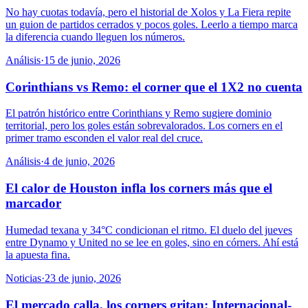
No hay cuotas todavía, pero el historial de Xolos y La Fiera repite
un guion de partidos cerrados y pocos goles. Leerlo a tiempo marca
la diferencia cuando lleguen los números.
Análisis
·
15 de junio, 2026
Corinthians vs Remo: el corner que el 1X2 no cuenta
El patrón histórico entre Corinthians y Remo sugiere dominio
territorial, pero los goles están sobrevalorados. Los corners en el
primer tramo esconden el valor real del cruce.
Análisis
·
4 de junio, 2026
El calor de Houston infla los corners más que el
marcador
Humedad texana y 34°C condicionan el ritmo. El duelo del jueves
entre Dynamo y United no se lee en goles, sino en córners. Ahí está
la apuesta fina.
Noticias
·
23 de junio, 2026
El mercado calla, los corners gritan: Internacional-