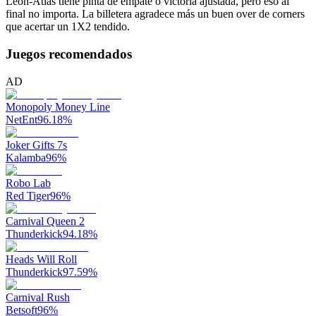
León-Atlas tiene pinta de empate o victoria ajustada, pero eso al
final no importa. La billetera agradece más un buen over de corners
que acertar un 1X2 tendido.
Juegos recomendados
AD
Monopoly Money Line
NetEnt
96.18
%
Joker Gifts 7s
Kalamba
96
%
Robo Lab
Red Tiger
96
%
Carnival Queen 2
Thunderkick
94.18
%
Heads Will Roll
Thunderkick
97.59
%
Carnival Rush
Betsoft
96
%