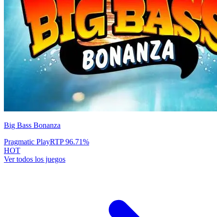
Big Bass Bonanza
Pragmatic Play
RTP
96.71
%
HOT
Ver todos los juegos