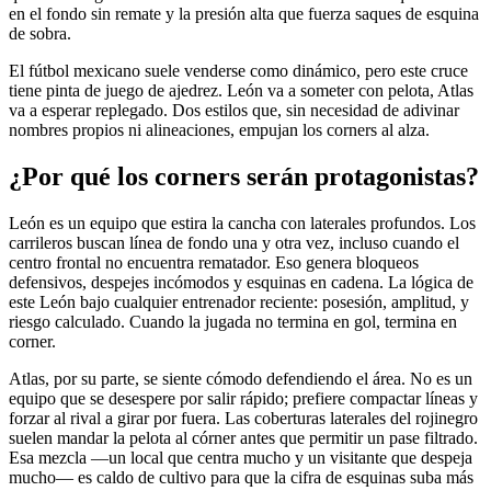
en el fondo sin remate y la presión alta que fuerza saques de esquina
de sobra.
El fútbol mexicano suele venderse como dinámico, pero este cruce
tiene pinta de juego de ajedrez. León va a someter con pelota, Atlas
va a esperar replegado. Dos estilos que, sin necesidad de adivinar
nombres propios ni alineaciones, empujan los corners al alza.
¿Por qué los corners serán protagonistas?
León es un equipo que estira la cancha con laterales profundos. Los
carrileros buscan línea de fondo una y otra vez, incluso cuando el
centro frontal no encuentra rematador. Eso genera bloqueos
defensivos, despejes incómodos y esquinas en cadena. La lógica de
este León bajo cualquier entrenador reciente: posesión, amplitud, y
riesgo calculado. Cuando la jugada no termina en gol, termina en
corner.
Atlas, por su parte, se siente cómodo defendiendo el área. No es un
equipo que se desespere por salir rápido; prefiere compactar líneas y
forzar al rival a girar por fuera. Las coberturas laterales del rojinegro
suelen mandar la pelota al córner antes que permitir un pase filtrado.
Esa mezcla —un local que centra mucho y un visitante que despeja
mucho— es caldo de cultivo para que la cifra de esquinas suba más