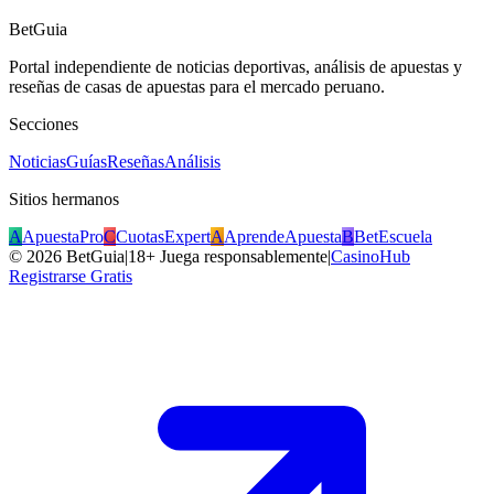
BetGuia
Portal independiente de noticias deportivas, análisis de apuestas y
reseñas de casas de apuestas para el mercado peruano.
Secciones
Noticias
Guías
Reseñas
Análisis
Sitios hermanos
A
ApuestaPro
C
CuotasExpert
A
AprendeApuesta
B
BetEscuela
©
2026
BetGuia
|
18+ Juega responsablemente
|
CasinoHub
Registrarse Gratis