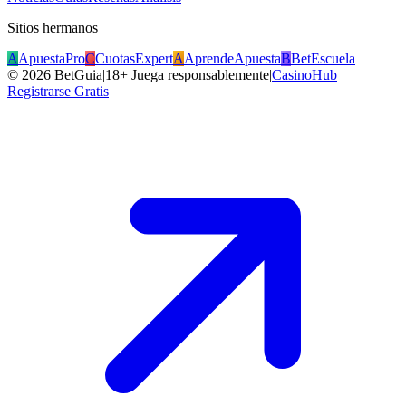
Sitios hermanos
A
ApuestaPro
C
CuotasExpert
A
AprendeApuesta
B
BetEscuela
©
2026
BetGuia
|
18+ Juega responsablemente
|
CasinoHub
Registrarse Gratis