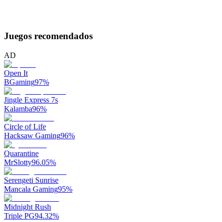
Juegos recomendados
AD
Open It
BGaming
97
%
Jingle Express 7s
Kalamba
96
%
Circle of Life
Hacksaw Gaming
96
%
Quarantine
MrSlotty
96.05
%
Serengeti Sunrise
Mancala Gaming
95
%
Midnight Rush
Triple PG
94.32
%