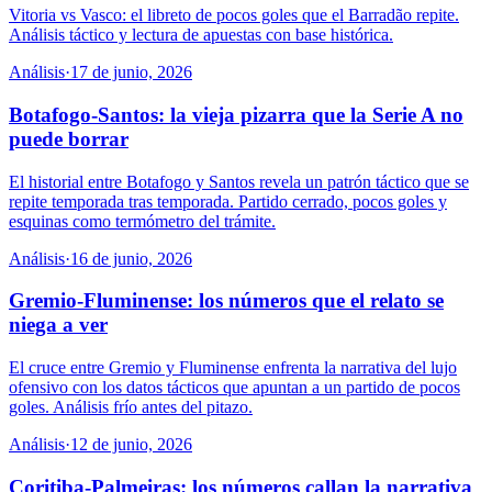
Vitoria vs Vasco: el libreto de pocos goles que el Barradão repite.
Análisis táctico y lectura de apuestas con base histórica.
Análisis
·
17 de junio, 2026
Botafogo-Santos: la vieja pizarra que la Serie A no
puede borrar
El historial entre Botafogo y Santos revela un patrón táctico que se
repite temporada tras temporada. Partido cerrado, pocos goles y
esquinas como termómetro del trámite.
Análisis
·
16 de junio, 2026
Gremio-Fluminense: los números que el relato se
niega a ver
El cruce entre Gremio y Fluminense enfrenta la narrativa del lujo
ofensivo con los datos tácticos que apuntan a un partido de pocos
goles. Análisis frío antes del pitazo.
Análisis
·
12 de junio, 2026
Coritiba-Palmeiras: los números callan la narrativa