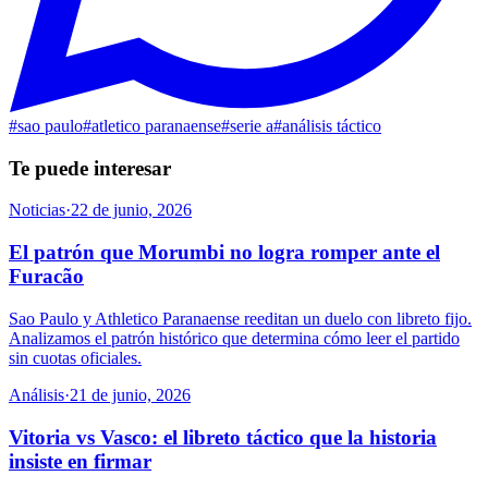
#
sao paulo
#
atletico paranaense
#
serie a
#
análisis táctico
Te puede interesar
Noticias
·
22 de junio, 2026
El patrón que Morumbi no logra romper ante el
Furacão
Sao Paulo y Athletico Paranaense reeditan un duelo con libreto fijo.
Analizamos el patrón histórico que determina cómo leer el partido
sin cuotas oficiales.
Análisis
·
21 de junio, 2026
Vitoria vs Vasco: el libreto táctico que la historia
insiste en firmar