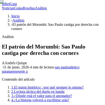
B
BetGuia
Noticias
Guías
Reseñas
Análisis
Inicio
›
Análisis
›
El patrón del Morumbi: Sao Paulo castiga por derecha con
corners
Análisis
El patrón del Morumbi: Sao Paulo
castiga por derecha con corners
A
Andrés Quispe
·
11 de junio, 2026
·
4 min
de lectura
·
sao paulo
atletico
paranaense
serie a
Contenido del artículo
1.
El guion histórico: ¿por qué siempre lo mismo?
2.
Lectura táctica del duelo en banda
3.
¿Dónde está el valor para el apostador?
4.
¿La historia volverá a escribirse sola?