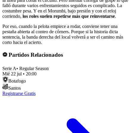
la línea para cortar el circuito. Pero intentar corregir de golpe lo que
falló durante varios enfrentamientos seguidos es complicado. La
costumbre pesa. Y en el Morumbi, bajo presión y con el reloj
corriendo,
los roles suelen repetirse más que reinventarse
.
Por eso, cuando la pelota empiece a rodar, conviene tener una
pestaña abierta al conteo de córners. Porque si la historia dicta
sentencia, la banda derecha del local volverá a ser el camino más
corto hacia el acierto.
⚽ Partidos Relacionados
Serie A
•
Regular Season
Mié 22 jul
•
20:00
Botafogo
Santos
Registrarse Gratis