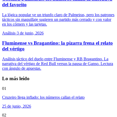
del favorito
La lógica popular ve un triunfo claro de Palmeiras, pero los patrones
tácticos sin maquillaje sugieren un partido más cerrado y con valor
en los córners y las tarjetas.
Análisis
·
3 de junio, 2026
Fluminense vs Bragantino: la pizarra frena el relato
del vértigo
Análisis táctico del duelo entre Fluminense y RB Bragantino. La
narrativa del vértigo de Red Bull versus la pausa de Ganso. Lectura
con ángulo de apuestas.
Lo más leído
01
Cruzeiro llega inflado: los números callan el relato
25 de junio, 2026
02