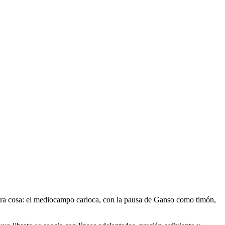
otra cosa: el mediocampo carioca, con la pausa de Ganso como timón,