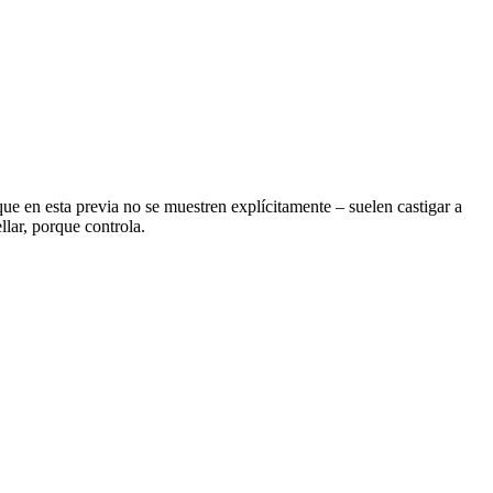
que en esta previa no se muestren explícitamente – suelen castigar a
llar, porque controla.