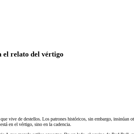
el relato del vértigo
que vive de destellos. Los patrones históricos, sin embargo, insinúan 
está en el vértigo, sino en la cadencia.