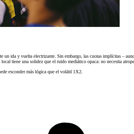
 un ida y vuelta electrizante. Sin embargo, las cuotas implícitas – aun
ocal tiene una solidez que el ruido mediático opaca: no necesita atrope
uede esconder más lógica que el volátil 1X2.