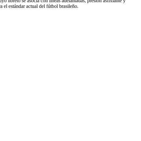
yo libreto se asocia con líneas adelantadas, presión asfixiante y
el estándar actual del fútbol brasileño.