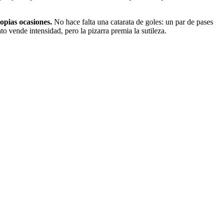
opias ocasiones.
No hace falta una catarata de goles: un par de pases
to vende intensidad, pero la pizarra premia la sutileza.