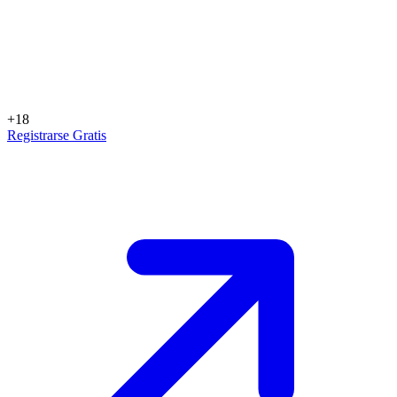
+18
Registrarse Gratis