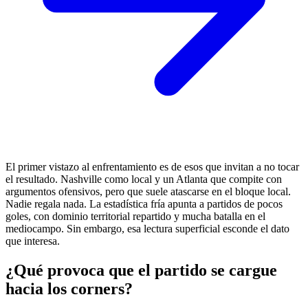
El primer vistazo al enfrentamiento es de esos que invitan a no tocar
el resultado. Nashville como local y un Atlanta que compite con
argumentos ofensivos, pero que suele atascarse en el bloque local.
Nadie regala nada. La estadística fría apunta a partidos de pocos
goles, con dominio territorial repartido y mucha batalla en el
mediocampo. Sin embargo, esa lectura superficial esconde el dato
que interesa.
¿Qué provoca que el partido se cargue
hacia los corners?