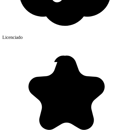
Licenciado