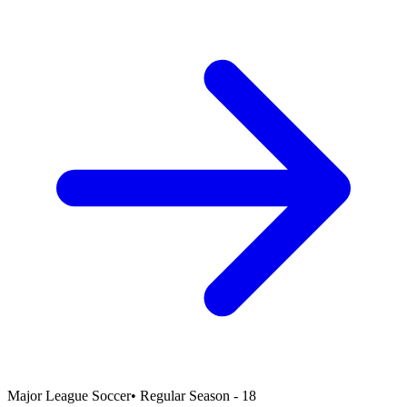
Major League Soccer
•
Regular Season - 18