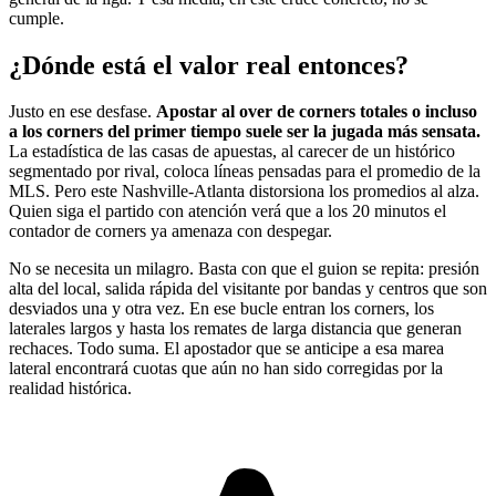
cumple.
¿Dónde está el valor real entonces?
Justo en ese desfase.
Apostar al over de corners totales o incluso
a los corners del primer tiempo suele ser la jugada más sensata.
La estadística de las casas de apuestas, al carecer de un histórico
segmentado por rival, coloca líneas pensadas para el promedio de la
MLS. Pero este Nashville-Atlanta distorsiona los promedios al alza.
Quien siga el partido con atención verá que a los 20 minutos el
contador de corners ya amenaza con despegar.
No se necesita un milagro. Basta con que el guion se repita: presión
alta del local, salida rápida del visitante por bandas y centros que son
desviados una y otra vez. En ese bucle entran los corners, los
laterales largos y hasta los remates de larga distancia que generan
rechaces. Todo suma. El apostador que se anticipe a esa marea
lateral encontrará cuotas que aún no han sido corregidas por la
realidad histórica.