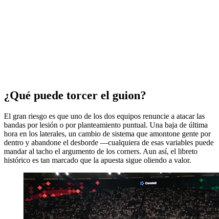
¿Qué puede torcer el guion?
El gran riesgo es que uno de los dos equipos renuncie a atacar las
bandas por lesión o por planteamiento puntual. Una baja de última
hora en los laterales, un cambio de sistema que amontone gente por
dentro y abandone el desborde —cualquiera de esas variables puede
mandar al tacho el argumento de los corners. Aun así, el libreto
histórico es tan marcado que la apuesta sigue oliendo a valor.