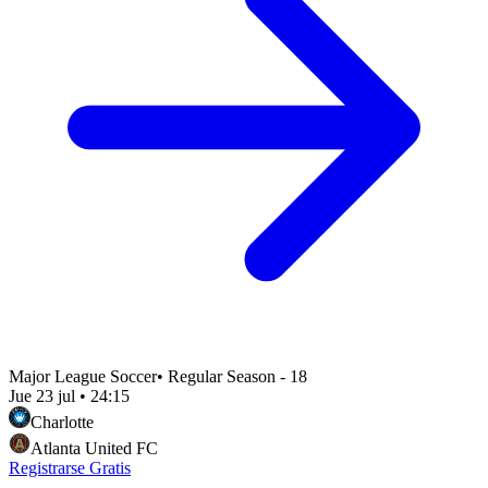
Major League Soccer
•
Regular Season - 18
Jue 23 jul
•
24:15
Charlotte
Atlanta United FC
Registrarse Gratis