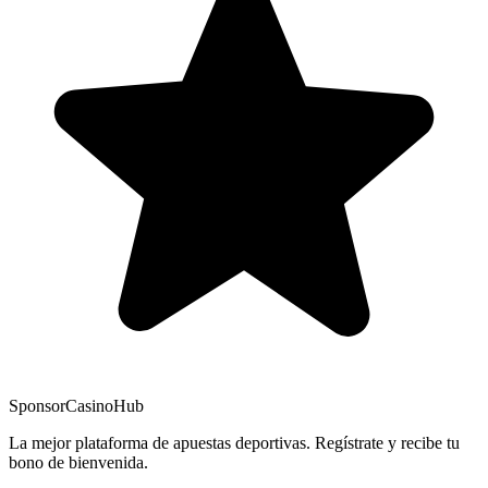
Sponsor
CasinoHub
La mejor plataforma de apuestas deportivas. Regístrate y recibe tu
bono de bienvenida.