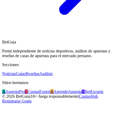
BetGuia
Portal independiente de noticias deportivas, análisis de apuestas y
reseñas de casas de apuestas para el mercado peruano.
Secciones
Noticias
Guías
Reseñas
Análisis
Sitios hermanos
A
ApuestaPro
C
CuotasExpert
A
AprendeApuesta
B
BetEscuela
©
2026
BetGuia
|
18+ Juega responsablemente
|
CasinoHub
Registrarse Gratis