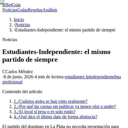
B
BetGuia
Noticias
Guías
Reseñas
Análisis
Inicio
›
Noticias
›
Estudiantes-Independiente: el mismo partido de siempre
Noticias
Estudiantes-Independiente: el mismo
partido de siempre
C
Carlos Méndez
·
8 de junio, 2026
·
4 min
de lectura
·
estudiantes lp
independiente
liga
profesional
Contenido del artículo
1.
¿Cuántos goles se han visto realmente?
2.
¿Por qué las cuotas sin publicar ya tienen olor a under?
3.
¿El local sí pesa o es solo ruido?
4.
¿Qué dice el último dato de forma abstracta?
El partido del domingo en La Plata no necesita presentación para