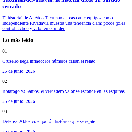
cerrado
El historial de Atlético Tucumán en casa ante equipos como
Independiente Rivadavia muestra una tendencia clara: pocos goles,
control táctico y valor en el under.
Lo más leído
01
Cruzeiro llega inflado: los números callan el relato
25 de junio, 2026
02
Botafogo vs Santos: el verdadero valor se esconde en las esquinas
25 de junio, 2026
03
Defensa-Aldosivi: el patrón histórico que se repite
25 de junio, 2026