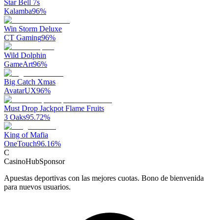
Star Bell 7s
Kalamba
96
%
Win Storm Deluxe
CT Gaming
96
%
Wild Dolphin
GameArt
96
%
Big Catch Xmas
AvatarUX
96
%
Must Drop Jackpot Flame Fruits
3 Oaks
95.72
%
King of Mafia
OneTouch
96.16
%
C
CasinoHub
Sponsor
Apuestas deportivas con las mejores cuotas. Bono de bienvenida
para nuevos usuarios.