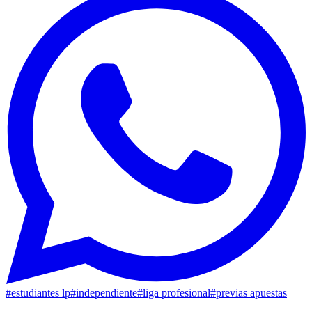
#
estudiantes lp
#
independiente
#
liga profesional
#
previas apuestas