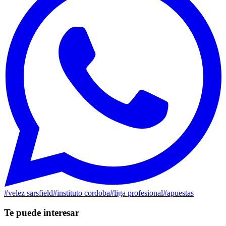
#
velez sarsfield
#
instituto cordoba
#
liga profesional
#
apuestas
Te puede interesar