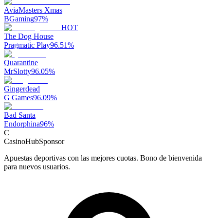
AviaMasters Xmas
BGaming
97
%
HOT
The Dog House
Pragmatic Play
96.51
%
Quarantine
MrSlotty
96.05
%
Gingerdead
G Games
96.09
%
Bad Santa
Endorphina
96
%
C
CasinoHub
Sponsor
Apuestas deportivas con las mejores cuotas. Bono de bienvenida
para nuevos usuarios.