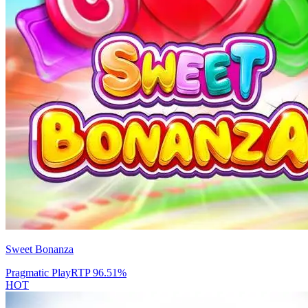
Sweet Bonanza
Pragmatic Play
RTP
96.51
%
HOT