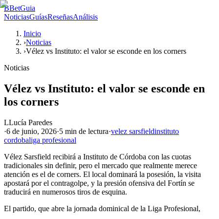
B
BetGuia
Noticias
Guías
Reseñas
Análisis
Inicio
›
Noticias
›
Vélez vs Instituto: el valor se esconde en los corners
Noticias
Vélez vs Instituto: el valor se esconde en
los corners
L
Lucía Paredes
·
6 de junio, 2026
·
5 min
de lectura
·
velez sarsfield
instituto
cordoba
liga profesional
Vélez Sarsfield recibirá a Instituto de Córdoba con las cuotas
tradicionales sin definir, pero el mercado que realmente merece
atención es el de corners. El local dominará la posesión, la visita
apostará por el contragolpe, y la presión ofensiva del Fortín se
traducirá en numerosos tiros de esquina.
El partido, que abre la jornada dominical de la Liga Profesional,