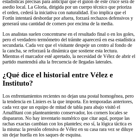
estadísticas precisas para anticipar que el guion de este cruce será de
asedio local. La Gloria, dirigida por un cuerpo técnico que prioriza
el orden, cederá la iniciativa con naturalidad. Eso implica que el
Fortín intentará desbordar por afuera, forzará rechazos defensivos y
generará una cantidad de corners por encima de la media.
Los analistas suelen concentrarse en el resultado final o en los goles,
pero el verdadero termómetro del trámite aparecerá en esa estadística
secundaria. Cada vez que el visitante despeje un centro al fondo de
la cancha, se reforzará la dinámica que sostiene esta lectura.
Mientras el marcador esté apretado, la necesidad de Vélez de abrir el
partido mantendrá alta la frecuencia de llegadas laterales.
¿Qué dice el historial entre Vélez e
Instituto?
Los enfrentamientos recientes no dejan una postal homogénea, pero
la tendencia en Liniers es la que importa. En temporadas anteriores,
cada vez que un equipo de mitad de tabla para abajo visitó el
Amalfitani con planteamiento conservador, los corners locales se
dispararon. No hay inventario numérico que citar aquí, porque las
rachas exactas cambian con los planteles; eso sí, la lógica táctica es
la misma: la presión ofensiva de Vélez en su casa rara vez se diluye
sin dejar huella en los saques de esquina.